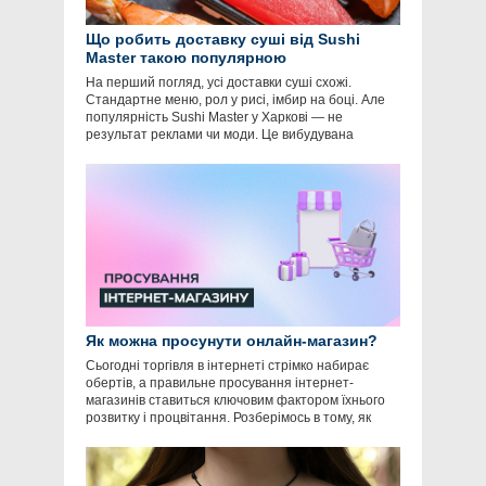
Що робить доставку суші від Sushi
Master такою популярною
На перший погляд, усі доставки суші схожі.
Стандартне меню, рол у рисі, імбир на боці. Але
популярність Sushi Master у Харкові — не
результат реклами чи моди. Це вибудувана
Як можна просунути онлайн-магазин?
Сьогодні торгівля в інтернеті стрімко набирає
обертів, а правильне просування інтернет-
магазинів ставиться ключовим фактором їхнього
розвитку і процвітання. Розберімось в тому, як