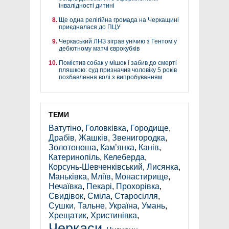
інвалідності дитині
Ще одна релігійна громада на Черкащині
приєдналася до ПЦУ
Черкаський ЛНЗ зіграв унічию з Гентом у
дебютному матчі єврокубків
Помістив собак у мішок і забив до смерті
пляшкою: суд призначив чоловіку 5 років
позбавлення волі з випробуванням
ТЕМИ
Ватутіно
,
Головківка
,
Городище
,
Драбів
,
Жашків
,
Звенигородка
,
Золотоноша
,
Кам’янка
,
Канів
,
Катеринопіль
,
Келеберда
,
Корсунь-Шевченківський
,
Лисянка
,
Маньківка
,
Мліїв
,
Монастирище
,
Нечаївка
,
Пекарі
,
Прохорівка
,
Свидівок
,
Сміла
,
Старосілля
,
Сушки
,
Тальне
,
Україна
,
Умань
,
Хрещатик
,
Христинівка
,
Черкаси