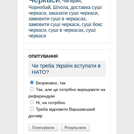
,
Чигирин
,
Чорнобай
,
Шпола
,
доставка суші
черкаси
,
заказати суші черкаси
,
замовити суші в черкасах
,
замовити суші черкаси
,
суші бокс
черкаси
,
суші в черкасах
,
суші
черкаси
ОПИТУВАННЯ
Чи треба Україні вступати в
НАТО?
Безумовно, так
Так, але це потрібно вирішувати на
референдумі
Ні, не потрібно
Треба відновити Варшавський
договір
Голосувати
Результати