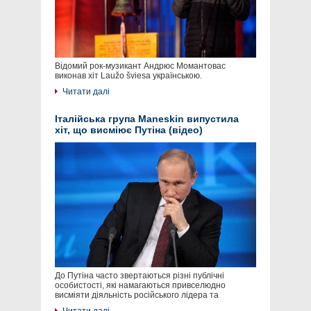
Відомий рок-музикант Андрюс Момантовас
виконав хіт Laužo šviesa українською.
Читати далі
Італійська група Maneskin випустила
хіт, що висміює Путіна (відео)
До Путіна часто звертаються різні публічні
особистості, які намагаються привселюдно
висміяти діяльність російського лідера та