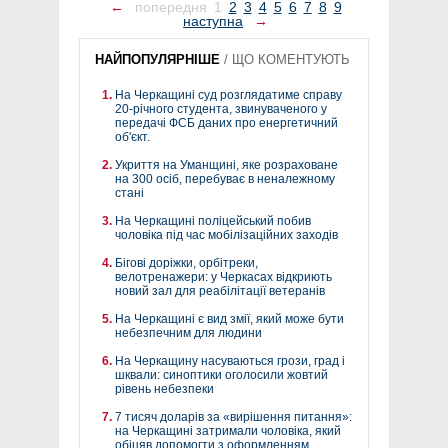
←
попередня
1
2
3
4
5
6
7
8
9
наступна
→
НАЙПОПУЛЯРНІШЕ
/
ЩО КОМЕНТУЮТЬ
На Черкащині суд розглядатиме справу
20-річного студента, звинуваченого у
передачі ФСБ даних про енергетичний
об'єкт.
Укриття на Уманщині, яке розраховане
на 300 осіб, перебуває в неналежному
стані
На Черкащині поліцейський побив
чоловіка під час мобілізаційних заходів
Бігові доріжки, орбітреки,
велотренажери: у Черкасах відкриють
новий зал для реабілітації ветеранів
На Черкащині є вид змії, який може бути
небезпечним для людини
На Черкащину насуваються грози, град і
шквали: синоптики оголосили жовтий
рівень небезпеки
7 тисяч доларів за «вирішення питання»:
на Черкащині затримали чоловіка, який
обіцяв допомогти з оформленням