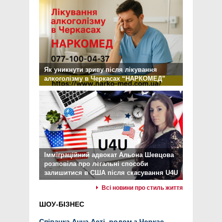
Як уникнути зриву після лікування
алкоголізму в Черкасах “НАРКОМЕД”
Імміграційний адвокат Альона Шевцова
розповіла про легальні способи
залишитися в США після скасування U4U
Всі новини про стиль життя
ШОУ-БІЗНЕС
Співачка Анна Асті, родом з Черкас,