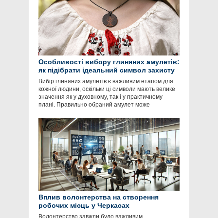
Особливості вибору глиняних амулетів:
як підібрати ідеальний символ захисту
Вибір глиняних амулетів є важливим етапом для
кожної людини, оскільки ці символи мають велике
значення як у духовному, так і у практичному
плані. Правильно обраний амулет може
Вплив волонтерства на створення
робочих місць у Черкасах
Волонтерство завжди було важливим