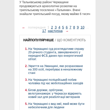
У Тальнівському районі Черкащини
продовжуються археологічні розкопки на
трипільському поселенні «Тальянки». Вчені
знайшли трипільський посуд, якому майже 6 тисяч
←
попередня
1
2
3
4
5
6
7
8
9
10
...
17
наступна
→
НАЙПОПУЛЯРНІШЕ
/
ЩО КОМЕНТУЮТЬ
На Черкащині суд розглядатиме справу
20-річного студента, звинуваченого у
передачі ФСБ даних про енергетичний
об'єкт.
Укриття на Уманщині, яке розраховане
на 300 осіб, перебуває в неналежному
стані
На Черкащині поліцейський побив
чоловіка під час мобілізаційних заходів
Бігові доріжки, орбітреки,
велотренажери: у Черкасах відкриють
новий зал для реабілітації ветеранів
На Черкащині є вид змії, який може бути
небезпечним для людини