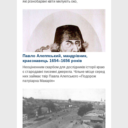
які різнобарвні квіти милують око,
Павло Алеппський, мандрівник,
краєзнавець 1654–1656 років
Неоціненним скарбом для дослідників історії краю
є стародавні писемні джерела. Чільне місце серед
них займає твір Павла Алепського «Подорож
патріарха Макарія»