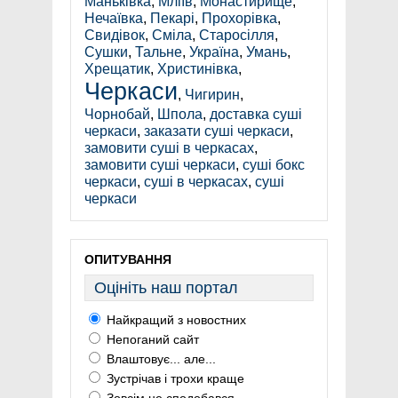
Маньківка
,
Мліїв
,
Монастирище
,
Нечаївка
,
Пекарі
,
Прохорівка
,
Свидівок
,
Сміла
,
Старосілля
,
Сушки
,
Тальне
,
Україна
,
Умань
,
Хрещатик
,
Христинівка
,
Черкаси
,
Чигирин
,
Чорнобай
,
Шпола
,
доставка суші
черкаси
,
заказати суші черкаси
,
замовити суші в черкасах
,
замовити суші черкаси
,
суші бокс
черкаси
,
суші в черкасах
,
суші
черкаси
ОПИТУВАННЯ
Оцініть наш портал
Найкращий з новостних
Непоганий сайт
Влаштовує... але...
Зустрічав і трохи краще