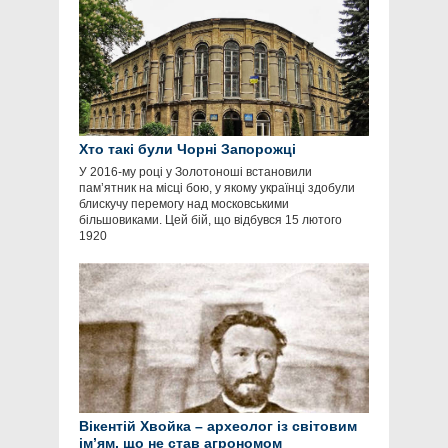
Хто такі були Чорні Запорожці
У 2016-му році у Золотоноші встановили
пам’ятник на місці бою, у якому українці здобули
блискучу перемогу над московськими
більшовиками. Цей бій, що відбувся 15 лютого
1920
Вікентій Хвойка – археолог із світовим
ім’ям, що не став агрономом