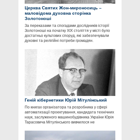
Церква Святих Жон-мироносиць –
маловідома духовна сторінка
Золотоноші
За переказами та спогадами дослідників історії
Золотоноші на початку ХІХ століття у місті було
достатньо культових споруд, які забезпечували
духовні та релігійні потреби громадян.
Геній кібернетики Юрій Мітулінський
По книгах організатора та розробника у сфері
автоматизації проектування, кандидата технічних
наук, заслуженого машинобудівника України Юрія
Тарасовича Мітулінського вивчилося не