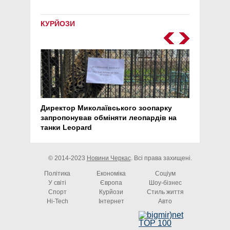
КУРЙОЗИ
Директор Миколаївського зоопарку
Перс
запропонував обміняти леопардів на
30 ро
танки Leopard
арте
© 2014-2023
Новини Черкас
. Всі права захищені.
Політика
Економіка
Соціум
У світі
Європа
Шоу-бізнес
Спорт
Курйози
Стиль життя
Hi-Tech
Інтернет
Авто