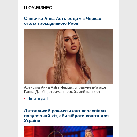
ШОУ-БІЗНЕС
Співачка Анна Асті, родом з Черкас,
стала громадянкою Росії
Артистка Анна Asti з Черкас, справжнє ім'я якої
Ганна Дзюба, отримала російський паспорт.
Читати далі
Литовський рок-музикант переспівав
популярний хіт, аби зібрати кошти для
України