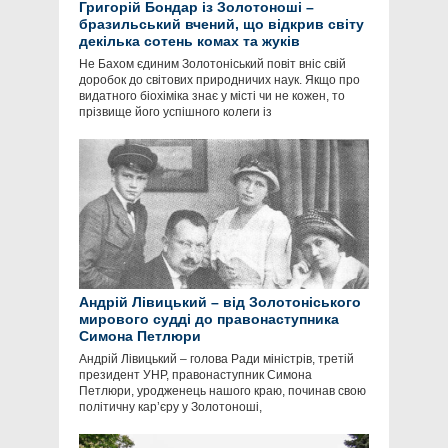
Григорій Бондар із Золотоноші –
бразильський вчений, що відкрив світу
декілька сотень комах та жуків
Не Бахом єдиним Золотоніський повіт вніс свій
доробок до світових природничих наук. Якщо про
видатного біохіміка знає у місті чи не кожен, то
прізвище його успішного колеги із
Андрій Лівицький – від Золотоніського
мирового судді до правонаступника
Симона Петлюри
Андрій Лівицький – голова Ради міністрів, третій
президент УНР, правонаступник Симона
Петлюри, уродженець нашого краю, починав свою
політичну кар’єру у Золотоноші,