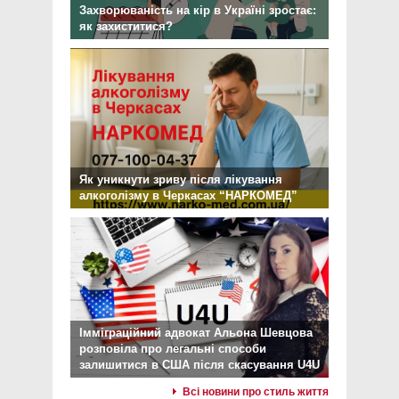
Захворюваність на кір в Україні зростає:
як захиститися?
Як уникнути зриву після лікування
алкоголізму в Черкасах “НАРКОМЕД”
Імміграційний адвокат Альона Шевцова
розповіла про легальні способи
залишитися в США після скасування U4U
Всі новини про стиль життя