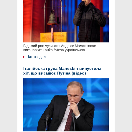
Відомий рок-музикант Андрюс Момантовас
виконав хіт Laužo šviesa українською.
Читати далі
Італійська група Maneskin випустила
хіт, що висміює Путіна (відео)