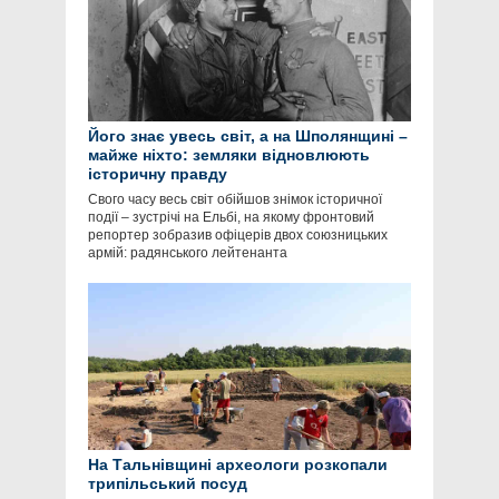
Його знає увесь світ, а на Шполянщині –
майже ніхто: земляки відновлюють
історичну правду
Свого часу весь світ обійшов знімок історичної
події – зустрічі на Ельбі, на якому фронтовий
репортер зобразив офіцерів двох союзницьких
армій: радянського лейтенанта
На Тальнівщині археологи розкопали
трипільський посуд