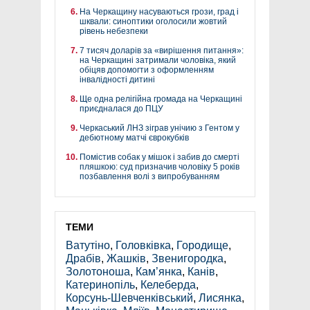
На Черкащину насуваються грози, град і
шквали: синоптики оголосили жовтий
рівень небезпеки
7 тисяч доларів за «вирішення питання»:
на Черкащині затримали чоловіка, який
обіцяв допомогти з оформленням
інвалідності дитині
Ще одна релігійна громада на Черкащині
приєдналася до ПЦУ
Черкаський ЛНЗ зіграв унічию з Гентом у
дебютному матчі єврокубків
Помістив собак у мішок і забив до смерті
пляшкою: суд призначив чоловіку 5 років
позбавлення волі з випробуванням
ТЕМИ
Ватутіно
,
Головківка
,
Городище
,
Драбів
,
Жашків
,
Звенигородка
,
Золотоноша
,
Кам’янка
,
Канів
,
Катеринопіль
,
Келеберда
,
Корсунь-Шевченківський
,
Лисянка
,