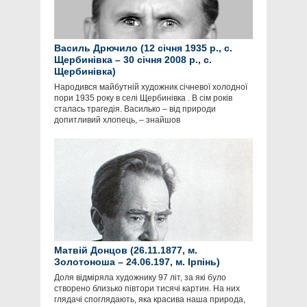
Василь Дрючило (12 січня 1935 р., с.
Щербинівка – 30 січня 2008 р., с.
Щербинівка)
Народився майбутній художник січневої холодної
пори 1935 року в селі Щербинівка . В сім років
сталась трагедія. Василько – від природи
допитливий хлопець, – знайшов
Матвій Донцов (26.11.1877, м.
Золотоноша – 24.06.197, м. Ірпінь)
Доля відміряла художнику 97 літ, за які було
створено близько півтори тисячі картин. На них
глядачі споглядають, яка красива наша природа,