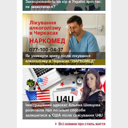
Захворюваність на кір в Україні зростає:
як захиститися?
Як уникнути зриву після лікування
алкоголізму в Черкасах “НАРКОМЕД”
Імміграційний адвокат Альона Шевцова
розповіла про легальні способи
залишитися в США після скасування U4U
Всі новини про стиль життя