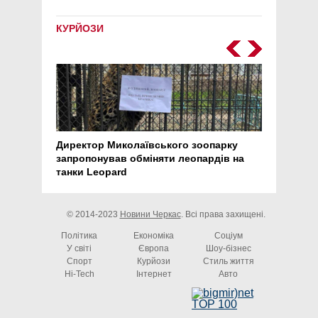
КУРЙОЗИ
Директор Миколаївського зоопарку
Перс
запропонував обміняти леопардів на
30 ро
танки Leopard
арте
© 2014-2023
Новини Черкас
. Всі права захищені.
Політика
Економіка
Соціум
У світі
Європа
Шоу-бізнес
Спорт
Курйози
Стиль життя
Hi-Tech
Інтернет
Авто