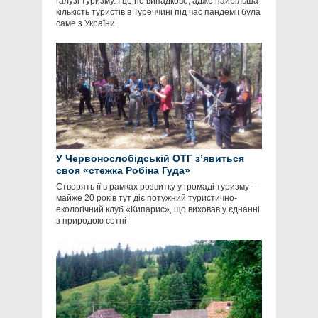
галузі туризму. І це не випадково, адже найбільша
кількість туристів в Туреччині під час пандемії була
саме з України.
У Червонослобідській ОТГ з’явиться
своя «стежка Робіна Гуда»
Створять її в рамках розвитку у громаді туризму –
майже 20 років тут діє потужний туристично-
екологічний клуб «Кипарис», що виховав у єднанні
з природою сотні