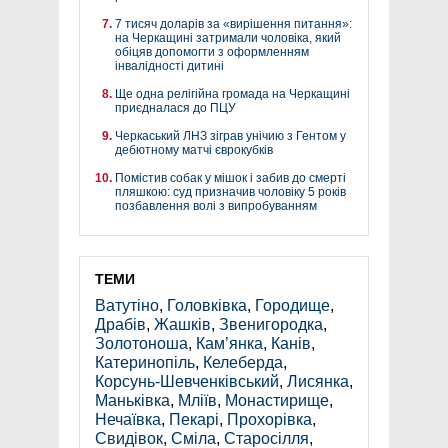
7 тисяч доларів за «вирішення питання»:
на Черкащині затримали чоловіка, який
обіцяв допомогти з оформленням
інвалідності дитині
Ще одна релігійна громада на Черкащині
приєдналася до ПЦУ
Черкаський ЛНЗ зіграв унічию з Гентом у
дебютному матчі єврокубків
Помістив собак у мішок і забив до смерті
пляшкою: суд призначив чоловіку 5 років
позбавлення волі з випробуванням
ТЕМИ
Ватутіно
,
Головківка
,
Городище
,
Драбів
,
Жашків
,
Звенигородка
,
Золотоноша
,
Кам’янка
,
Канів
,
Катеринопіль
,
Келеберда
,
Корсунь-Шевченківський
,
Лисянка
,
Маньківка
,
Мліїв
,
Монастирище
,
Нечаївка
,
Пекарі
,
Прохорівка
,
Свидівок
,
Сміла
,
Старосілля
,