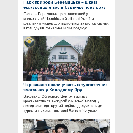
Парк природи Беремицьке – цікаві
екскурсії для вас в будь-яку пору року
Екопарк Беремицьке, розташований у
мальовничій Чернігівській області України, є
ідеальним місцем для відпочинку за містом сім’єю,
в колі друзів. Унікальне місце поєднує
Черкащани взяли участь в туристичних
змаганнях у Холодному Яру
Вихованці Обласного Центру туризму
краєзнавства та екскурсій учнівської молоді у
складі команди "Крутий підйом" долучились до
туристичних змагань імені Василя Чучупаки.