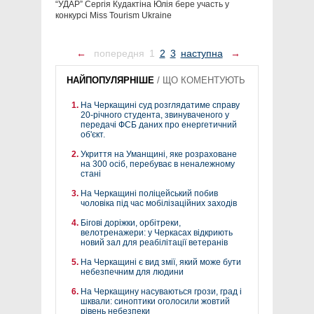
“УДАР” Сергія Кудактіна Юлія бере участь у
конкурсі Miss Tourism Ukraine
←
попередня
1
2
3
наступна
→
НАЙПОПУЛЯРНІШЕ
/
ЩО КОМЕНТУЮТЬ
На Черкащині суд розглядатиме справу
20-річного студента, звинуваченого у
передачі ФСБ даних про енергетичний
об'єкт.
Укриття на Уманщині, яке розраховане
на 300 осіб, перебуває в неналежному
стані
На Черкащині поліцейський побив
чоловіка під час мобілізаційних заходів
Бігові доріжки, орбітреки,
велотренажери: у Черкасах відкриють
новий зал для реабілітації ветеранів
На Черкащині є вид змії, який може бути
небезпечним для людини
На Черкащину насуваються грози, град і
шквали: синоптики оголосили жовтий
рівень небезпеки