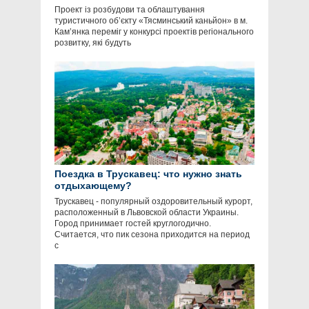
Проект із розбудови та облаштування
туристичного об’єкту «Тясминський каньйон» в м.
Кам’янка переміг у конкурсі проектів регіонального
розвитку, які будуть
Поездка в Трускавец: что нужно знать
отдыхающему?
Трускавец - популярный оздоровительный курорт,
расположенный в Львовской области Украины.
Город принимает гостей круглогодично.
Считается, что пик сезона приходится на период
с