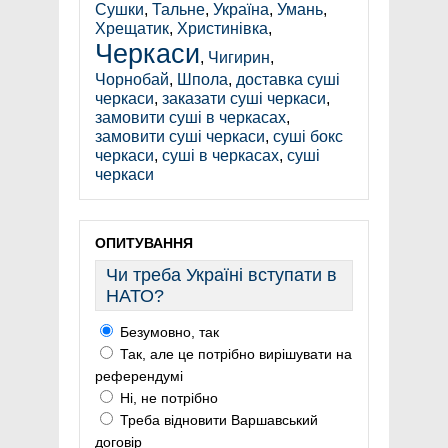
Сушки
,
Тальне
,
Україна
,
Умань
,
Хрещатик
,
Христинівка
,
Черкаси
,
Чигирин
,
Чорнобай
,
Шпола
,
доставка суші
черкаси
,
заказати суші черкаси
,
замовити суші в черкасах
,
замовити суші черкаси
,
суші бокс
черкаси
,
суші в черкасах
,
суші
черкаси
ОПИТУВАННЯ
Чи треба Україні вступати в
НАТО?
Безумовно, так
Так, але це потрібно вирішувати на
референдумі
Ні, не потрібно
Треба відновити Варшавський
договір