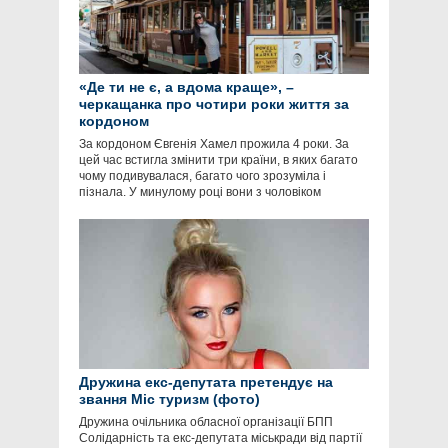
«Де ти не є, а вдома краще», –
черкащанка про чотири роки життя за
кордоном
За кордоном Євгенія Хамел прожила 4 роки. За
цей час встигла змінити три країни, в яких багато
чому подивувалася, багато чого зрозуміла і
пізнала. У минулому році вони з чоловіком
Дружина екс-депутата претендує на
звання Міс туризм (фото)
Дружина очільника обласної організації БПП
Солідарність та екс-депутата міськради від партії