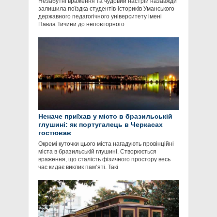
Незабутні враження та чудовий настрій назавжди
залишила поїздка студентів-істориків Уманського
державного педагогічного університету імені
Павла Тичини до неповторного
Неначе приїхав у місто в бразильській
глушині: як португалець в Черкасах
гостював
Окремі куточки цього міста нагадують провінційні
міста в бразильській глушині. Створюється
враження, що сталість фізичного простору весь
час кидає виклик пам’яті. Такі