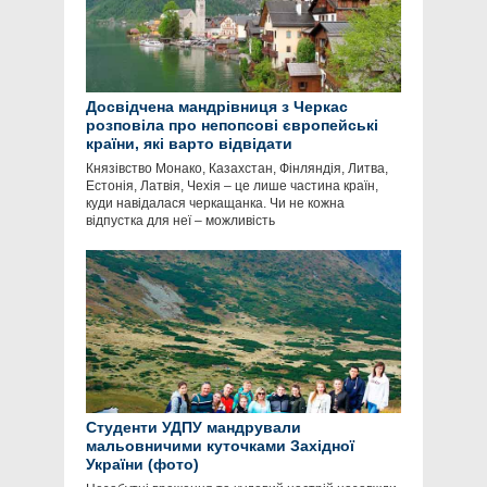
Досвідчена мандрівниця з Черкас
розповіла про непопсові європейські
країни, які варто відвідати
Князівство Монако, Казахстан, Фінляндія, Литва,
Естонія, Латвія, Чехія – це лише частина країн,
куди навідалася черкащанка. Чи не кожна
відпустка для неї – можливість
Студенти УДПУ мандрували
мальовничими куточками Західної
України (фото)