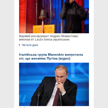
Відомий рок-музикант Андрюс Момантовас
виконав хіт Laužo šviesa українською.
Читати далі
Італійська група Maneskin випустила
хіт, що висміює Путіна (відео)