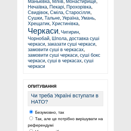
Маньківка
,
Мліїв
,
Монастирище
,
Нечаївка
,
Пекарі
,
Прохорівка
,
Свидівок
,
Сміла
,
Старосілля
,
Сушки
,
Тальне
,
Україна
,
Умань
,
Хрещатик
,
Христинівка
,
Черкаси
,
Чигирин
,
Чорнобай
,
Шпола
,
доставка суші
черкаси
,
заказати суші черкаси
,
замовити суші в черкасах
,
замовити суші черкаси
,
суші бокс
черкаси
,
суші в черкасах
,
суші
черкаси
ОПИТУВАННЯ
Чи треба Україні вступати в
НАТО?
Безумовно, так
Так, але це потрібно вирішувати на
референдумі