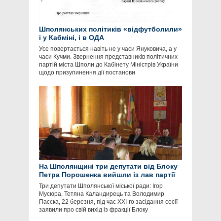
Шполянських політиків «відфутболили»
і у Кабміні, і в ОДА
Усе повертається навіть не у часи Януковича, а у
часи Кучми. Звернення представників політичних
партій міста Шполи до Кабінету Міністрів України
щодо призупинення дії постанови
На Шполянщині три депутати від Блоку
Петра Порошенка вийшли із лав партії
Три депутати Шполянської міської ради: Ігор
Мусюра, Тетяна Каландирець та Володимир
Пасєка, 22 березня, під час ХХІ-го засідання сесії
заявили про свій вихід із фракції Блоку