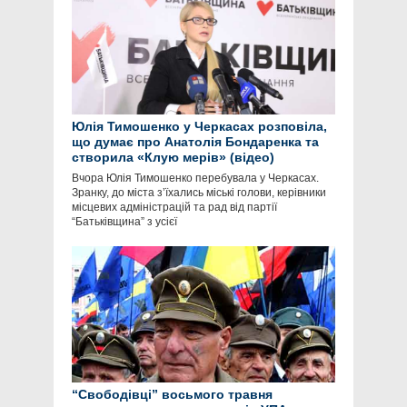
Юлія Тимошенко у Черкасах розповіла,
що думає про Анатолія Бондаренка та
створила «Клую мерів» (відео)
Вчора Юлія Тимошенко перебувала у Черкасах.
Зранку, до міста з’їхались міські голови, керівники
місцевих адміністрацій та рад від партії
“Батьківщина” з усієї
“Свободівці” восьмого травня