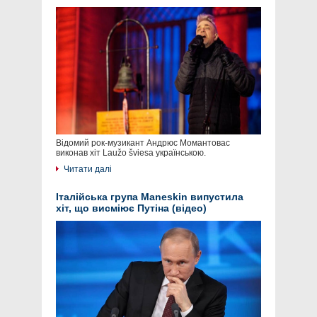
Відомий рок-музикант Андрюс Момантовас
виконав хіт Laužo šviesa українською.
Читати далі
Італійська група Maneskin випустила
хіт, що висміює Путіна (відео)