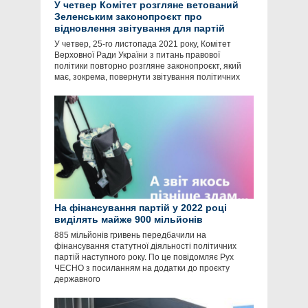
У четвер Комітет розгляне ветований
Зеленським законопроєкт про
відновлення звітування для партій
У четвер, 25-го листопада 2021 року, Комітет
Верховної Ради України з питань правової
політики повторно розгляне законопроєкт, який
має, зокрема, повернути звітування політичних
На фінансування партій у 2022 році
виділять майже 900 мільйонів
885 мільйонів гривень передбачили на
фінансування статутної діяльності політичних
партій наступного року. По це повідомляє Рух
ЧЕСНО з посиланням на додатки до проєкту
державного