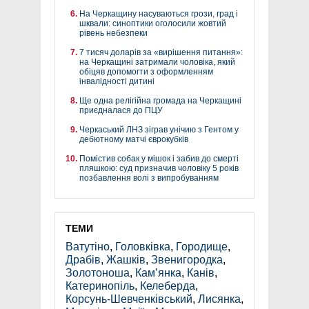
На Черкащину насуваються грози, град і
шквали: синоптики оголосили жовтий
рівень небезпеки
7 тисяч доларів за «вирішення питання»:
на Черкащині затримали чоловіка, який
обіцяв допомогти з оформленням
інвалідності дитині
Ще одна релігійна громада на Черкащині
приєдналася до ПЦУ
Черкаський ЛНЗ зіграв унічию з Гентом у
дебютному матчі єврокубків
Помістив собак у мішок і забив до смерті
пляшкою: суд призначив чоловіку 5 років
позбавлення волі з випробуванням
ТЕМИ
Ватутіно
,
Головківка
,
Городище
,
Драбів
,
Жашків
,
Звенигородка
,
Золотоноша
,
Кам’янка
,
Канів
,
Катеринопіль
,
Келеберда
,
Корсунь-Шевченківський
,
Лисянка
,