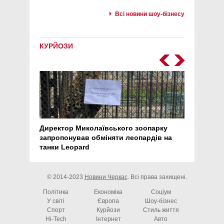
Всі новини шоу-бізнесу
КУРЙОЗИ
Директор Миколаївського зоопарку
Перс
запропонував обміняти леопардів на
30 ро
танки Leopard
арте
© 2014-2023
Новини Черкас
. Всі права захищені.
Політика
Економіка
Соціум
У світі
Європа
Шоу-бізнес
Спорт
Курйози
Стиль життя
Hi-Tech
Інтернет
Авто