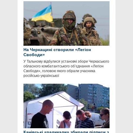
На Черкащині створили «Легіон
Свободи»
У Тальному відбулися установчі збори Черкаського
обласного комбатантського об’єднання «Легіон
Свободи», головою якого обрали учасника
російсько-української
Канівські «радикали» збирали підписи з