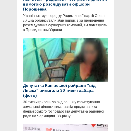
вимогою розслідувати офшори
Порошенка
У канівському осередку Радикальної партії Олега
Ляшка організували збір підписів за проведення
розслідування офшорних компаній, які пов'язують
з Президентом України
Депутатка Канівської райради “від
Ляшка” вимагала 30 тисяч хабара
(фото)
30 тисяч гривень за виділення у користування
земельної ділянки вимагав від представника
фермерського господарства депутатка районної
ради на Черкащині. 38-річну