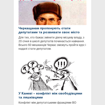
Черкащанам пропонують стати
депутатами та розвивати своє місто
Для тих, хто бажає змінити діючу місцеву владу, з
20 січня в школі депутатів починається навчання.
Всього 60 мешканців Черкас зможуть пройти курс і
надалі стати депутатом.
У Каневі – конфлікт між свободівцями
та ляшківцями
Конфлікт між депутатськими фракціями ВО