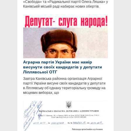
«Свобода» та «Радикальної партії Олега Ляшка» у
Канівській міській раді набирає нових обертів.
Аграрна партія України має намір
висунути своїх кандидатів у депутати
Ліплявської ОТГ
Завтра Канівська районна організація Аграрної
партії України висуне своїх кандидатів у депутати
в Ліплявську об’єднану територіальну громаду на
місцевих виборах, що