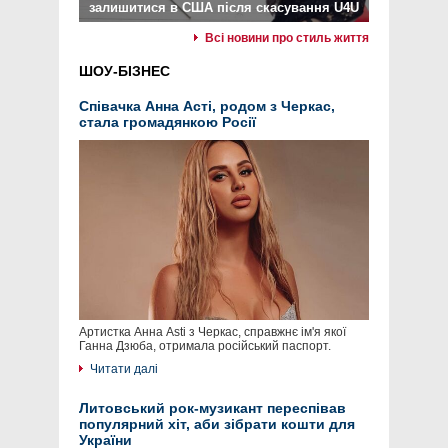
залишитися в США після скасування U4U
Всі новини про стиль життя
ШОУ-БІЗНЕС
Співачка Анна Асті, родом з Черкас,
стала громадянкою Росії
Артистка Анна Asti з Черкас, справжнє ім'я якої
Ганна Дзюба, отримала російський паспорт.
Читати далі
Литовський рок-музикант переспівав
популярний хіт, аби зібрати кошти для
України