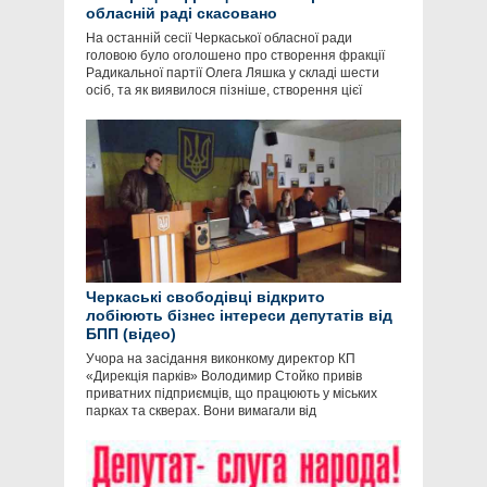
обласній раді скасовано
На останній сесії Черкаської обласної ради
головою було оголошено про створення фракції
Радикальної партії Олега Ляшка у складі шести
осіб, та як виявилося пізніше, створення цієї
Черкаські свободівці відкрито
лобіюють бізнес інтереси депутатів від
БПП (відео)
Учора на засідання виконкому директор КП
«Дирекція парків» Володимир Стойко привів
приватних підприємців, що працюють у міських
парках та скверах. Вони вимагали від