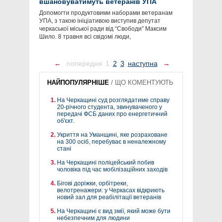
вшановуватимуть ветеранів УПА
Допомогти продуктовими наборами ветеранам
УПА, з такою ініціативою виступив депутат
черкаської міської ради від “Свободи” Максим
Шило. 8 травня всі свідомі люди,
←
попередня
1
2
3
наступна
→
НАЙПОПУЛЯРНІШЕ
/
ЩО КОМЕНТУЮТЬ
На Черкащині суд розглядатиме справу
20-річного студента, звинуваченого у
передачі ФСБ даних про енергетичний
об'єкт.
Укриття на Уманщині, яке розраховане
на 300 осіб, перебуває в неналежному
стані
На Черкащині поліцейський побив
чоловіка під час мобілізаційних заходів
Бігові доріжки, орбітреки,
велотренажери: у Черкасах відкриють
новий зал для реабілітації ветеранів
На Черкащині є вид змії, який може бути
небезпечним для людини