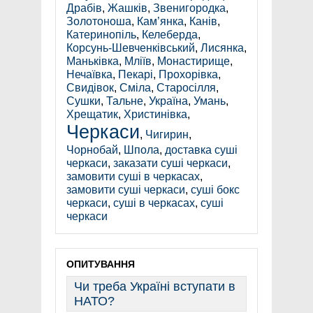
Драбів
,
Жашків
,
Звенигородка
,
Золотоноша
,
Кам’янка
,
Канів
,
Катеринопіль
,
Келеберда
,
Корсунь-Шевченківський
,
Лисянка
,
Маньківка
,
Мліїв
,
Монастирище
,
Нечаївка
,
Пекарі
,
Прохорівка
,
Свидівок
,
Сміла
,
Старосілля
,
Сушки
,
Тальне
,
Україна
,
Умань
,
Хрещатик
,
Христинівка
,
Черкаси
,
Чигирин
,
Чорнобай
,
Шпола
,
доставка суші
черкаси
,
заказати суші черкаси
,
замовити суші в черкасах
,
замовити суші черкаси
,
суші бокс
черкаси
,
суші в черкасах
,
суші
черкаси
ОПИТУВАННЯ
Чи треба Україні вступати в
НАТО?