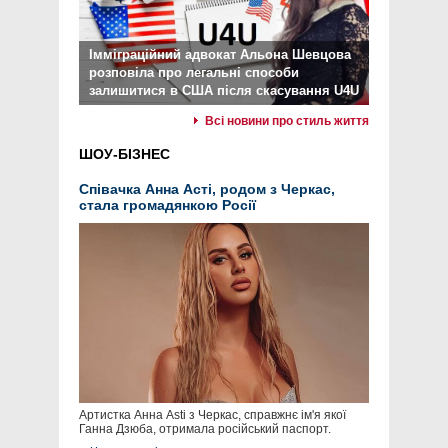
Імміграційний адвокат Альона Шевцова
розповіла про легальні способи
залишитися в США після скасування U4U
Всі новини про стиль життя
ШОУ-БІЗНЕС
Співачка Анна Асті, родом з Черкас,
стала громадянкою Росії
Артистка Анна Asti з Черкас, справжнє ім'я якої
Ганна Дзюба, отримала російський паспорт.