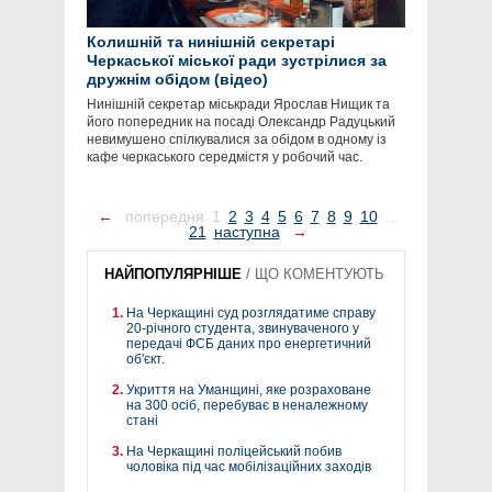
Колишній та нинішній секретарі
Черкаської міської ради зустрілися за
дружнім обідом (відео)
Нинішній секретар міськради Ярослав Нищик та
його попередник на посаді Олександр Радуцький
невимушено спілкувалися за обідом в одному із
кафе черкаського середмістя у робочий час.
←
попередня
1
2
3
4
5
6
7
8
9
10
...
21
наступна
→
НАЙПОПУЛЯРНІШЕ
/
ЩО КОМЕНТУЮТЬ
На Черкащині суд розглядатиме справу
20-річного студента, звинуваченого у
передачі ФСБ даних про енергетичний
об'єкт.
Укриття на Уманщині, яке розраховане
на 300 осіб, перебуває в неналежному
стані
На Черкащині поліцейський побив
чоловіка під час мобілізаційних заходів