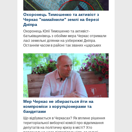
Охоронець Тимошенко та активіст з
Черкас "намайнили" землі на березі
Дніпра
Охоронець Юлії Тимошенко та активіст-
батьківщинівець з обойми мера Черкас отримали
ласі земельні ділянки на узбережжі Дніпра.
Останнім часом в районі так званих «царських
Мер Черкас не збирається йти на
компроміси з корупціонерами та
бандитами
Що відбувається в Черкасах? Як вплине рішення
територіальної виборчої комісії про відкликання
депутатів на політичну кризу в місті? Хто