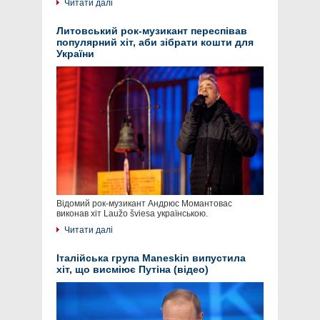
Читати далі
Литовський рок-музикант переспівав
популярний хіт, аби зібрати кошти для
України
Відомий рок-музикант Андрюс Момантовас
виконав хіт Laužo šviesa українською.
Читати далі
Італійська група Maneskin випустила
хіт, що висміює Путіна (відео)