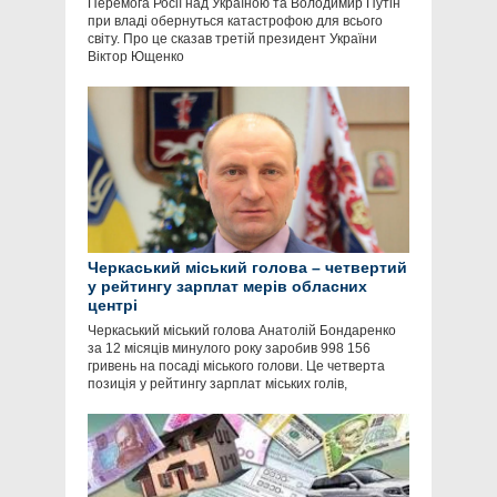
Перемога Росії над Україною та Володимир Путін
при владі обернуться катастрофою для всього
світу. Про це сказав третій президент України
Віктор Ющенко
Черкаський міський голова – четвертий
у рейтингу зарплат мерів обласних
центрі
Черкаський міський голова Анатолій Бондаренко
за 12 місяців минулого року заробив 998 156
гривень на посаді міського голови. Це четверта
позиція у рейтингу зарплат міських голів,