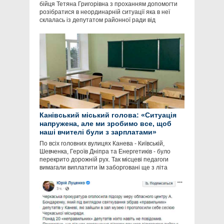
бійця Тетяна Григорівна з проханням допомогти
розібратися в неординарній ситуації яка в неї
склалась із депутатом районної ради від
Канівський міський голова: «Ситуація
напружена, але ми зробимо все, щоб
наші вчителі були з зарплатами»
По всіх головних вулицях Канева - Київській,
Шевченка, Героїв Дніпра та Енергетиків - було
перекрито дорожній рух. Так місцеві педагоги
вимагали виплатити їм заборговані ще з літа