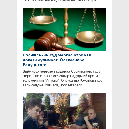
персонально несе відповідальність за галузі
Соснівський суд Черкас отримав
докази судимості Олександра
Радуцького
Відбулося чергове засідання Соснівського суду
Черкас по справі Олександр Радуцький проти
телекомпанії "Антена". Олександр Романович до
зали суду не з’явився, його інтереси