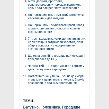
Бігові доріжки, орбітреки,
велотренажери: у Черкасах відкриють
новий зал для реабілітації ветеранів
На Черкащині є вид змії, який може бути
небезпечним для людини
На Черкащину насуваються грози, град і
шквали: синоптики оголосили жовтий
рівень небезпеки
7 тисяч доларів за «вирішення питання»:
на Черкащині затримали чоловіка, який
обіцяв допомогти з оформленням
інвалідності дитині
Ще одна релігійна громада на Черкащині
приєдналася до ПЦУ
Черкаський ЛНЗ зіграв унічию з Гентом у
дебютному матчі єврокубків
Помістив собак у мішок і забив до смерті
пляшкою: суд призначив чоловіку 5 років
позбавлення волі з випробуванням
ТЕМИ
Ватутіно
,
Головківка
,
Городище
,