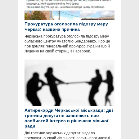
Прокуратура оголосила підозру меру
Черкас: названа причина
Черкаська прокуратура оголосила підозру меру
обласного центру Анатолію Бондаренко. Про це
повідомляє генеральний прокурор України Юрій
Луценко на своїй сторінці в Facebook.
Антирекорди Черкаської міськради: дві
третини депутатів заявляють про
особистий інтерес в рішеннях міської
ради
Дві третини черкаських депутатів вдало
поєднують у своїй діяльності досить протилежні