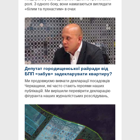
ролі. З одного боку, вони намагаються виглядати
«білим та пухнастим» в очах
Депутат городищенської райради від
БПП «забув» задекларувати квартиру?
Ми продовжуємо вивчати декларації посадовців
Черкащини, які часто стають героями наших
публікацій. Ми вирішили перевірити декларацію
фігуранта наших журналістських розслідувань,