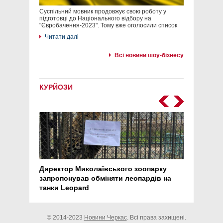
Суспільний мовник продовжує свою роботу у
підготовці до Національного відбору на
"Євробачення-2023". Тому вже оголосили список
Читати далі
Всі новини шоу-бізнесу
КУРЙОЗИ
Директор Миколаївського зоопарку
Перс
запропонував обміняти леопардів на
30 ро
танки Leopard
арте
© 2014-2023
Новини Черкас
. Всі права захищені.