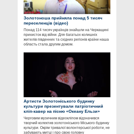
Золотоноша прийняла понад 5 тисяч
переселенців (відео)
Понад 114 тисяч українців знайшли на Черкащині
прихисток від війни. Для багатьох колишніх
жителів південних та східних регіонів країни наша
область стала другим домом.
Артисти Золотоніського будинку
культури презентували патріотичний
кліп-кавер на пісню «Океану Ельзи»
Черговим музичним відеокліпом відзначився
творчий колектив золотоніського Міського будинку
культури. Окрім тривалої волонтерської роботи, не
забувають митці і про свою головну