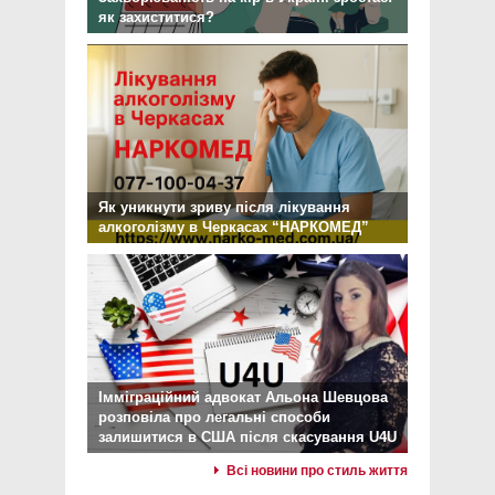
як захиститися?
Як уникнути зриву після лікування
алкоголізму в Черкасах “НАРКОМЕД”
Імміграційний адвокат Альона Шевцова
розповіла про легальні способи
залишитися в США після скасування U4U
Всі новини про стиль життя