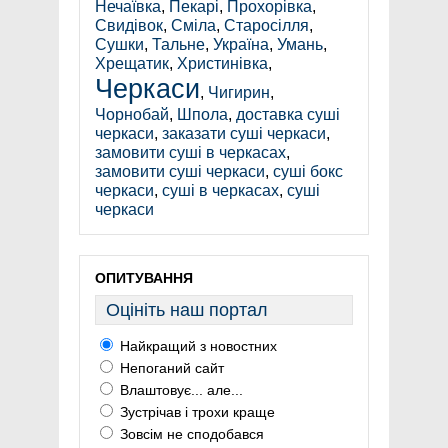
Нечаївка
,
Пекарі
,
Прохорівка
,
Свидівок
,
Сміла
,
Старосілля
,
Сушки
,
Тальне
,
Україна
,
Умань
,
Хрещатик
,
Христинівка
,
Черкаси
,
Чигирин
,
Чорнобай
,
Шпола
,
доставка суші
черкаси
,
заказати суші черкаси
,
замовити суші в черкасах
,
замовити суші черкаси
,
суші бокс
черкаси
,
суші в черкасах
,
суші
черкаси
ОПИТУВАННЯ
Оцініть наш портал
Найкращий з новостних
Непоганий сайт
Влаштовує... але...
Зустрічав і трохи краще
Зовсім не сподобався