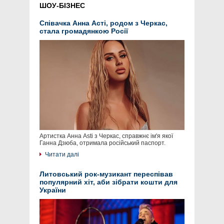
ШОУ-БІЗНЕС
Співачка Анна Асті, родом з Черкас,
стала громадянкою Росії
Артистка Анна Asti з Черкас, справжнє ім'я якої
Ганна Дзюба, отримала російський паспорт.
Читати далі
Литовський рок-музикант переспівав
популярний хіт, аби зібрати кошти для
України