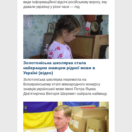
види інформаційної відсічі російському ворогу, яку
давали українці у різні часи — під
Золотоніська школярка стала
найкращим знавцем рідної мови в
Україні (відео)
Золотоніська школярка перемогла на
Всеукраїнському етапі міжнародного конкурсу
знавців української мови імені Петра Яцика.
Дев’ятирічна Вікторія Шеремет набрала найвищу