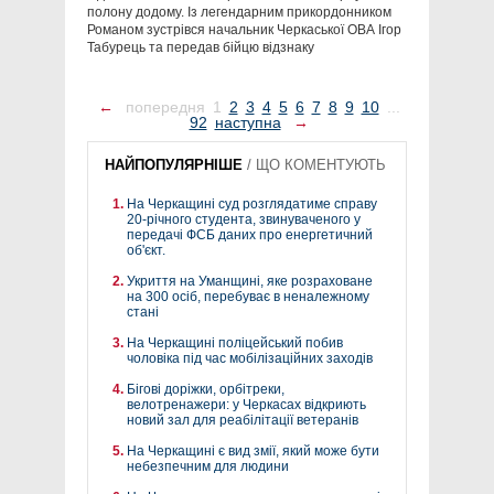
полону додому. Із легендарним прикордонником
Романом зустрівся начальник Черкаської ОВА Ігор
Табурець та передав бійцю відзнаку
←
попередня
1
2
3
4
5
6
7
8
9
10
...
92
наступна
→
НАЙПОПУЛЯРНІШЕ
/
ЩО КОМЕНТУЮТЬ
На Черкащині суд розглядатиме справу
20-річного студента, звинуваченого у
передачі ФСБ даних про енергетичний
об'єкт.
Укриття на Уманщині, яке розраховане
на 300 осіб, перебуває в неналежному
стані
На Черкащині поліцейський побив
чоловіка під час мобілізаційних заходів
Бігові доріжки, орбітреки,
велотренажери: у Черкасах відкриють
новий зал для реабілітації ветеранів
На Черкащині є вид змії, який може бути
небезпечним для людини