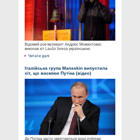
Відомий рок-музикант Андрюс Момантовас
виконав хіт Laužo šviesa українською.
Читати далі
Італійська група Maneskin випустила
хіт, що висміює Путіна (відео)
До Путіна часто звертаються різні публічні