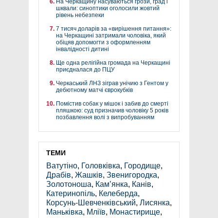
На Черкащину насуваються грози, град і
шквали: синоптики оголосили жовтий
рівень небезпеки
7 тисяч доларів за «вирішення питання»:
на Черкащині затримали чоловіка, який
обіцяв допомогти з оформленням
інвалідності дитині
Ще одна релігійна громада на Черкащині
приєдналася до ПЦУ
Черкаський ЛНЗ зіграв унічию з Гентом у
дебютному матчі єврокубків
Помістив собак у мішок і забив до смерті
пляшкою: суд призначив чоловіку 5 років
позбавлення волі з випробуванням
ТЕМИ
Ватутіно
,
Головківка
,
Городище
,
Драбів
,
Жашків
,
Звенигородка
,
Золотоноша
,
Кам’янка
,
Канів
,
Катеринопіль
,
Келеберда
,
Корсунь-Шевченківський
,
Лисянка
,
Маньківка
,
Мліїв
,
Монастирище
,