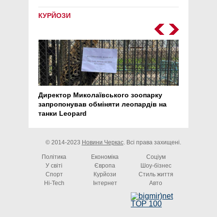
КУРЙОЗИ
Директор Миколаївського зоопарку
Перс
запропонував обміняти леопардів на
30 ро
танки Leopard
арте
© 2014-2023
Новини Черкас
. Всі права захищені.
Політика
Економіка
Соціум
У світі
Європа
Шоу-бізнес
Спорт
Курйози
Стиль життя
Hi-Tech
Інтернет
Авто