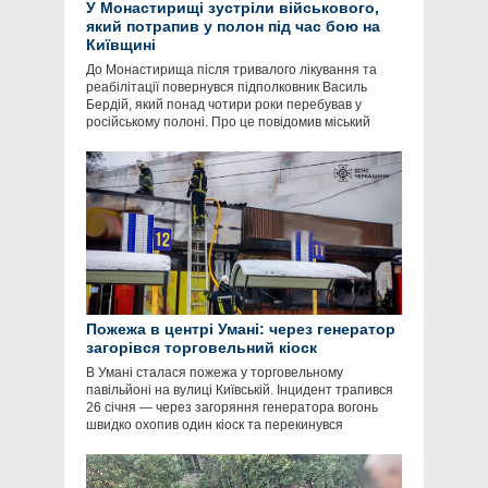
У Монастирищі зустріли військового,
який потрапив у полон під час бою на
Київщині
До Монастирища після тривалого лікування та
реабілітації повернувся підполковник Василь
Бердій, який понад чотири роки перебував у
російському полоні. Про це повідомив міський
Пожежа в центрі Умані: через генератор
загорівся торговельний кіоск
В Умані сталася пожежа у торговельному
павільйоні на вулиці Київській. Інцидент трапився
26 січня — через загоряння генератора вогонь
швидко охопив один кіоск та перекинувся