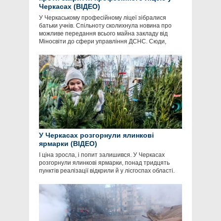
Черкасах (ВІДЕО)
У Черкаському професійному ліцеї зібралися
батьки учнів. Спільноту сколихнула новина про
можливе передання всього майна закладу від
Міносвіти до сфери управління ДСНС. Сюди,
У Черкасах розгорнули ялинкові
ярмарки (ВІДЕО)
І ціна зросла, і попит залишився. У Черкасах
розгорнули ялинкові ярмарки, понад тридцять
пунктів реалізації відкрили й у лісгоспах області.