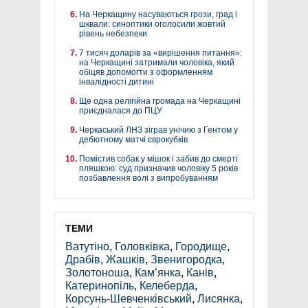
На Черкащину насуваються грози, град і
шквали: синоптики оголосили жовтий
рівень небезпеки
7 тисяч доларів за «вирішення питання»:
на Черкащині затримали чоловіка, який
обіцяв допомогти з оформленням
інвалідності дитині
Ще одна релігійна громада на Черкащині
приєдналася до ПЦУ
Черкаський ЛНЗ зіграв унічию з Гентом у
дебютному матчі єврокубків
Помістив собак у мішок і забив до смерті
пляшкою: суд призначив чоловіку 5 років
позбавлення волі з випробуванням
ТЕМИ
Ватутіно
,
Головківка
,
Городище
,
Драбів
,
Жашків
,
Звенигородка
,
Золотоноша
,
Кам’янка
,
Канів
,
Катеринопіль
,
Келеберда
,
Корсунь-Шевченківський
,
Лисянка
,