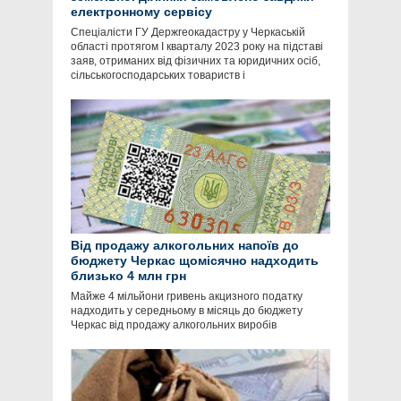
електронному сервісу
Спеціалісти ГУ Держгеокадастру у Черкаській
області протягом І кварталу 2023 року на підставі
заяв, отриманих від фізичних та юридичних осіб,
сільськогосподарських товариств і
Від продажу алкогольних напоїв до
бюджету Черкас щомісячно надходить
близько 4 млн грн
Майже 4 мільйони гривень акцизного податку
надходить у середньому в місяць до бюджету
Черкас від продажу алкогольних виробів