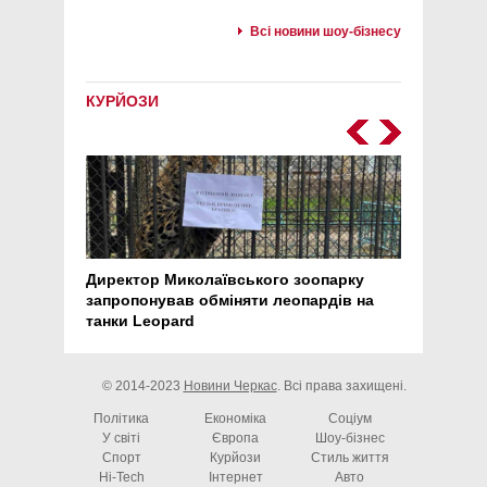
Всі новини шоу-бізнесу
КУРЙОЗИ
Директор Миколаївського зоопарку
Перс
запропонував обміняти леопардів на
30 ро
танки Leopard
арте
© 2014-2023
Новини Черкас
. Всі права захищені.
Політика
Економіка
Соціум
У світі
Європа
Шоу-бізнес
Спорт
Курйози
Стиль життя
Hi-Tech
Інтернет
Авто