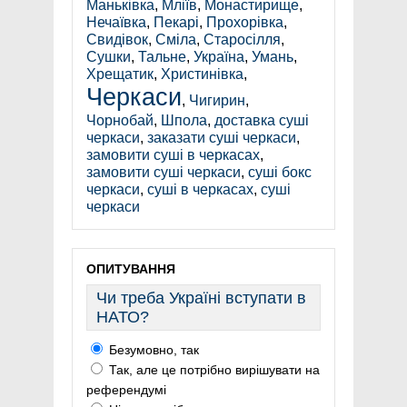
Маньківка
,
Мліїв
,
Монастирище
,
Нечаївка
,
Пекарі
,
Прохорівка
,
Свидівок
,
Сміла
,
Старосілля
,
Сушки
,
Тальне
,
Україна
,
Умань
,
Хрещатик
,
Христинівка
,
Черкаси
,
Чигирин
,
Чорнобай
,
Шпола
,
доставка суші
черкаси
,
заказати суші черкаси
,
замовити суші в черкасах
,
замовити суші черкаси
,
суші бокс
черкаси
,
суші в черкасах
,
суші
черкаси
ОПИТУВАННЯ
Чи треба Україні вступати в
НАТО?
Безумовно, так
Так, але це потрібно вирішувати на
референдумі