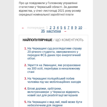
Про це повідомили у Головному управлінні
статистики у Черкаській області. За даними
відомства, у січні–листопаді 2021 року розмір
середньої номінальної заробітної плати
←
попередня
1
2
3
4
5
6
7
8
9
10
...
35
наступна
→
НАЙПОПУЛЯРНІШЕ
/
ЩО КОМЕНТУЮТЬ
На Черкащині суд розглядатиме справу
20-річного студента, звинуваченого у
передачі ФСБ даних про енергетичний
об'єкт.
Укриття на Уманщині, яке розраховане
на 300 осіб, перебуває в неналежному
стані
На Черкащині поліцейський побив
чоловіка під час мобілізаційних заходів
Бігові доріжки, орбітреки,
велотренажери: у Черкасах відкриють
новий зал для реабілітації ветеранів
На Черкащині є вид змії, який може бути
небезпечним для людини