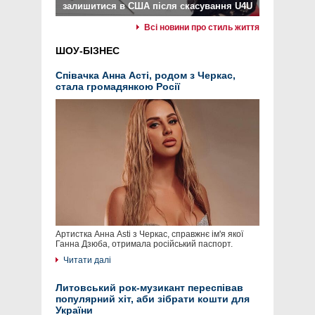
залишитися в США після скасування U4U
Всі новини про стиль життя
ШОУ-БІЗНЕС
Співачка Анна Асті, родом з Черкас,
стала громадянкою Росії
Артистка Анна Asti з Черкас, справжнє ім'я якої
Ганна Дзюба, отримала російський паспорт.
Читати далі
Литовський рок-музикант переспівав
популярний хіт, аби зібрати кошти для
України