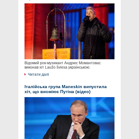
Відомий рок-музикант Андрюс Момантовас
виконав хіт Laužo šviesa українською.
Читати далі
Італійська група Maneskin випустила
хіт, що висміює Путіна (відео)