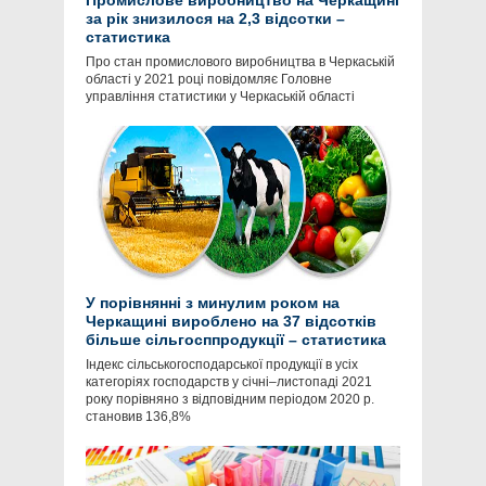
Промислове виробництво на Черкащині
за рік знизилося на 2,3 відсотки –
статистика
Про стан промислового виробництва в Черкаській
області у 2021 році повідомляє Головне
управління статистики у Черкаській області
У порівнянні з минулим роком на
Черкащині вироблено на 37 відсотків
більше сільгосппродукції – статистика
Індекс сільськогосподарської продукції в усіх
категоріях господарств у січні–листопаді 2021
року порівняно з відповідним періодом 2020 р.
становив 136,8%