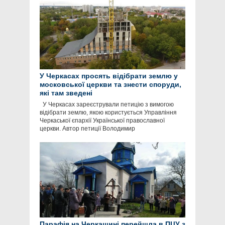
У Черкасах просять відібрати землю у
московської церкви та знести споруди,
які там зведені
У Черкасах зареєстрували петицію з вимогою
відібрати землю, якою користується Управління
Черкаської єпархії Української православної
церкви. Автор петиції Володимир
Парафія на Черкащині перейшла в ПЦУ з