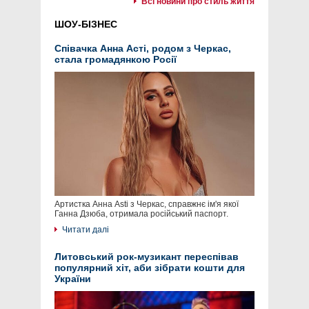
Всі новини про стиль життя
ШОУ-БІЗНЕС
Співачка Анна Асті, родом з Черкас,
стала громадянкою Росії
Артистка Анна Asti з Черкас, справжнє ім'я якої
Ганна Дзюба, отримала російський паспорт.
Читати далі
Литовський рок-музикант переспівав
популярний хіт, аби зібрати кошти для
України