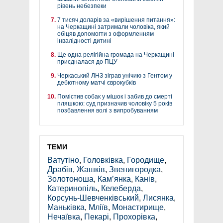
рівень небезпеки
7 тисяч доларів за «вирішення питання»:
на Черкащині затримали чоловіка, який
обіцяв допомогти з оформленням
інвалідності дитині
Ще одна релігійна громада на Черкащині
приєдналася до ПЦУ
Черкаський ЛНЗ зіграв унічию з Гентом у
дебютному матчі єврокубків
Помістив собак у мішок і забив до смерті
пляшкою: суд призначив чоловіку 5 років
позбавлення волі з випробуванням
ТЕМИ
Ватутіно
,
Головківка
,
Городище
,
Драбів
,
Жашків
,
Звенигородка
,
Золотоноша
,
Кам’янка
,
Канів
,
Катеринопіль
,
Келеберда
,
Корсунь-Шевченківський
,
Лисянка
,
Маньківка
,
Мліїв
,
Монастирище
,
Нечаївка
,
Пекарі
,
Прохорівка
,