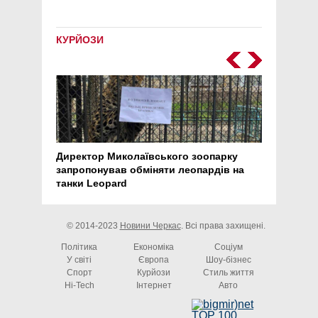
КУРЙОЗИ
Директор Миколаївського зоопарку
Перс
запропонував обміняти леопардів на
30 ро
танки Leopard
арте
© 2014-2023
Новини Черкас
. Всі права захищені.
Політика
Економіка
Соціум
У світі
Європа
Шоу-бізнес
Спорт
Курйози
Стиль життя
Hi-Tech
Інтернет
Авто