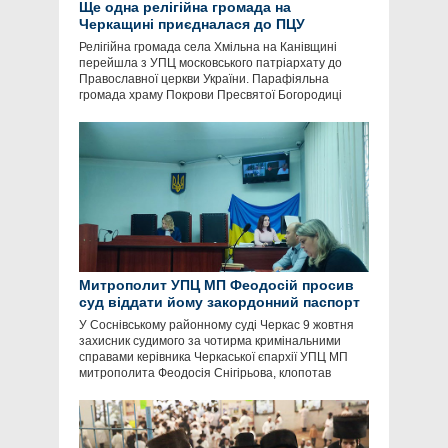
Ще одна релігійна громада на
Черкащині приєдналася до ПЦУ
Релігійна громада села Хмільна на Канівщині
перейшла з УПЦ московського патріархату до
Православної церкви України. Парафіяльна
громада храму Покрови Пресвятої Богородиці
Митрополит УПЦ МП Феодосій просив
суд віддати йому закордонний паспорт
У Соснівському районному суді Черкас 9 жовтня
захисник судимого за чотирма кримінальними
справами керівника Черкаської єпархії УПЦ МП
митрополита Феодосія Снігірьова, клопотав