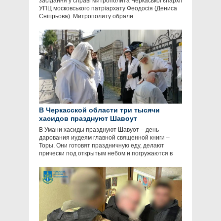
засідання у справі митрополита Черкаської єпархії
УПЦ московського патріархату Феодосія (Дениса
Снігірьова). Митрополиту обрали
В Черкасской области три тысячи
хасидов празднуют Шавоут
В Умани хасиды празднуют Шавуот – день
дарования иудеям главной священной книги –
Торы. Они готовят праздничную еду, делают
прически под открытым небом и погружаются в