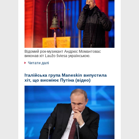
Відомий рок-музикант Андрюс Момантовас
виконав хіт Laužo šviesa українською.
Читати далі
Італійська група Maneskin випустила
хіт, що висміює Путіна (відео)