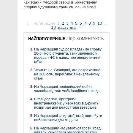
Канівський Феодосій звершив Божественну
літургію в духовному храмі св. Іоанна в селі
←
попередня
1
2
3
4
5
6
7
8
9
10
...
18
наступна
→
НАЙПОПУЛЯРНІШЕ
/
ЩО КОМЕНТУЮТЬ
На Черкащині суд розглядатиме справу
20-річного студента, звинуваченого у
передачі ФСБ даних про енергетичний
об'єкт.
Укриття на Уманщині, яке розраховане
на 300 осіб, перебуває в неналежному
стані
На Черкащині поліцейський побив
чоловіка під час мобілізаційних заходів
Бігові доріжки, орбітреки,
велотренажери: у Черкасах відкриють
новий зал для реабілітації ветеранів
На Черкащині є вид змії, який може бути
небезпечним для людини
На Черкащину насуваються грози, град і
шквали: синоптики оголосили жовтий