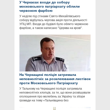
У Черкасах входи до собору
московського патріархату облили
червоною фарбою
У неділю під стінами Свято-Михайлівського
собору відбулась чергова акція проти діяльності
УПЦ МП. Входи до будівлі було облито червоною
фарбою, а також написано "Церква на крові".
На Черкащині поліція затримала
неповнолітніх за розклеювання листівок
проти Московського Патріархату
У Тальному на Черкащині поліція затримала
неповнолітніх хлопців, за те, що вони розвішували
оголошення про молебень за Україну та збори
громади на тему «Тальнівщина без