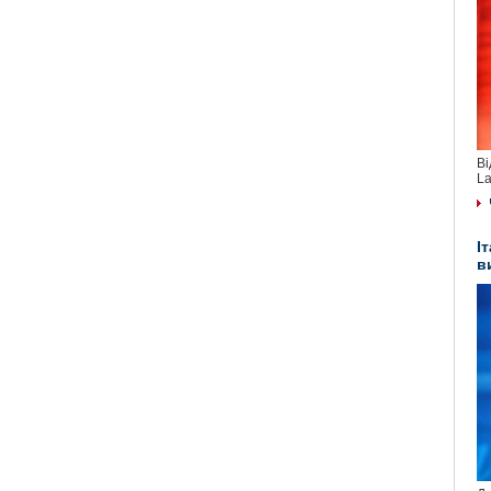
Ві
La
І
в