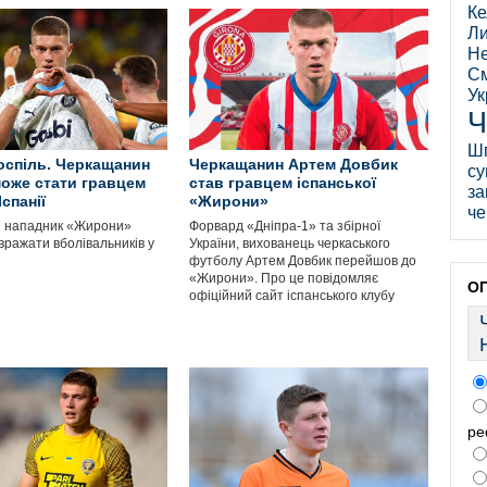
Ке
Ли
Не
См
Ук
Ч
Ш
оспіль. Черкащанин
Черкащанин Артем Довбик
су
оже стати гравцем
став гравцем іспанської
за
Іспанії
«Жирони»
че
й нападник «Жирони»
Форвард «Дніпра-1» та збірної
вражати вболівальників у
України, вихованець черкаського
футболу Артем Довбик перейшов до
«Жирони». Про це повідомляє
О
офіційний сайт іспанського клубу
ре