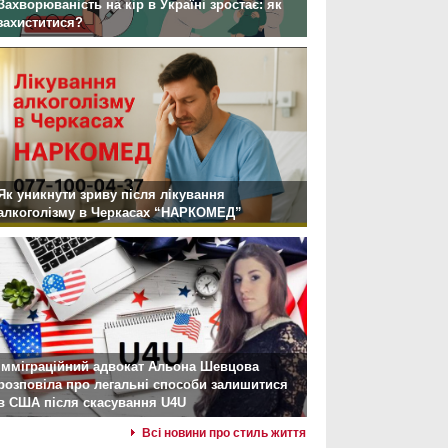
Захворюваність на кір в Україні зростає: як
захиститися?
Як уникнути зриву після лікування
алкоголізму в Черкасах “НАРКОМЕД”
Імміграційний адвокат Альона Шевцова
розповіла про легальні способи залишитися
в США після скасування U4U
Всі новини про стиль життя