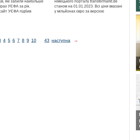
ів, які забили найбільше
німецького порталу transfermarkt.de
нірах УЄФА за рік.
станом на 01.01.2023. Всі ціни вказані
сайт УЄФА підбив
у мільйонах євро за версією
3
4
5
6
7
8
9
10
...
43
наступна
→