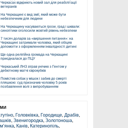
Черкасах відкриють новий зал для реабілітації
ветеранів
На Черкащині є вид змії, який може бути
небезпечним для людини
На Черкащину насуваються грози, град і шквали:
синоптики оголосили жовтий рівень небезпеки
7 тисяч доларів за «вирішення питання»: на
Черкащині затримали чоловіка, який обіцяв
допомогти з оформленням інвалідності дитині
Ще одна релігійна громада на Черкащині
приєдналася до ПЦУ
Черкаський ЛНЗ зіграв унічию з Гентом у
дебютному матчі єврокубків
Помістив собак у мішок і забив до смерті
пляшкою: суд призначив чоловіку 5 років
позбавлення волі з випробуванням
ЕМИ
тутіно
,
Головківка
,
Городище
,
Драбів
,
ашків
,
Звенигородка
,
Золотоноша
,
м’янка
,
Канів
,
Катеринопіль
,