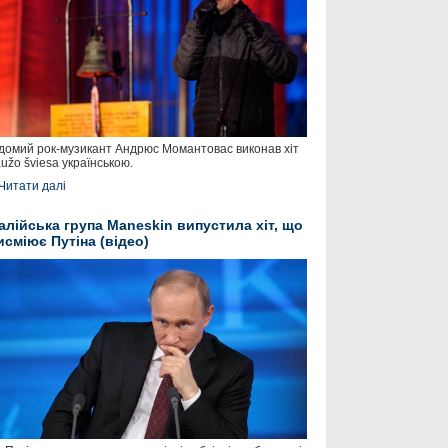
домий рок-музикант Андрюс Момантовас виконав хіт
užo šviesa українською.
Читати далі
талійська група Maneskin випустила хіт, що
исміює Путіна (відео)