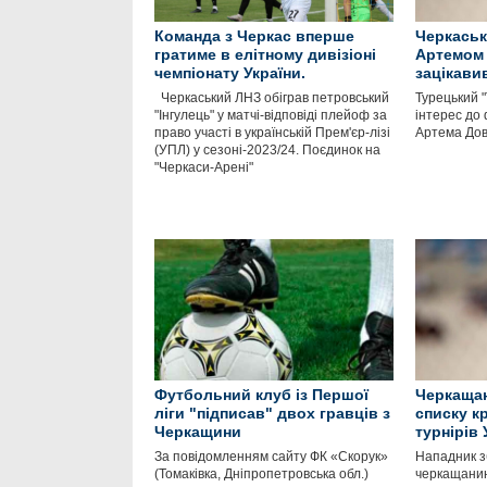
Команда з Черкас вперше
Черкась
гратиме в елітному дивізіоні
Артемом
чемпіонату України.
зацікави
Черкаський ЛНЗ обіграв петровський
Турецький 
"Інгулець" у матчі-відповіді плейоф за
інтерес до
право участі в українській Прем'єр-лізі
Артема Д
(УПЛ) у сезоні-2023/24. Поєдинок на
"Черкаси-Арені"
Футбольний клуб із Першої
Черкащан
ліги "підписав" двох гравців з
списку к
Черкащини
турнірів
За повідомленням сайту ФК «Скорук»
Нападник зб
(Томаківка, Дніпропетровська обл.)
черкащанин