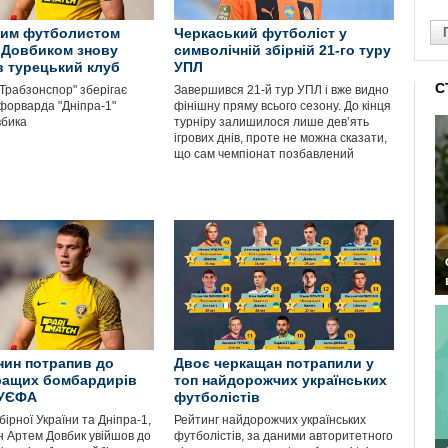
ким футболистом
Черкаський футболіст у
 Довбиком знову
символічній збірній 21-го туру
в турецький клуб
УПЛ
С
"Трабзонспор" зберігає
Завершився 21-й тур УПЛ і вже видно
 форварда "Дніпра-1"
фінішну пряму всього сезону. До кінця
овбика
турніру залишилося лише дев’ять
ігрових днів, проте не можна сказати,
що сам чемпіонат позбавлений
ин потрапив до
Двоє черкащан потрапили у
ращих бомбардирів
топ найдорожчих українських
 УЄФА
футболістів
ірної України та Дніпра-1,
Рейтинг найдорожчих українських
 Артем Довбик увійшов до
футболістів, за даними авторитетного