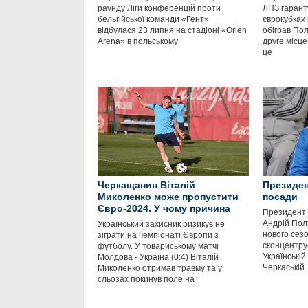
раунду Ліги конференцій проти
ЛНЗ гаранту
бельгійської команди «Гент»
єврокубках
відбулася 23 липня на стадіоні «Orlen
обіграв Пол
Arena» в польському
друге місце
це
Черкащанин Віталій
Президен
Миколенко може пропустити
посади
Євро-2024. У чому причина
Президент 
Андрій Полт
Український захисник ризикує не
нового сез
зіграти на чемпіонаті Європи з
сконцентрує
футболу. У товариському матчі
Українській
Молдова - Україна (0:4) Віталій
Черкаській
Миколенко отримав травму та у
сльозах покинув поле на