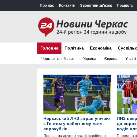
Про нас
Контакти
Зворотній зв'язок
Правила
Головна
Політика
Економіка
Суспіль
Черкаси та область
Україна
Європа
У світі
Черкаський ЛНЗ зіграв унічию
ЛНЗ впер
з Гентом у дебютному матчі
до єврок
єврокубків
подія дл
Перша гра другого кваліфікаційного
Перемога 