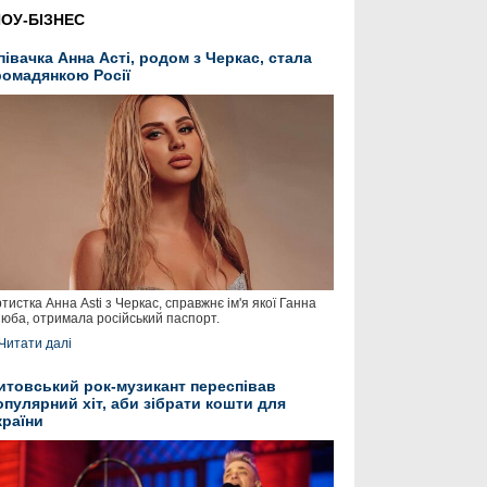
ОУ-БІЗНЕС
півачка Анна Асті, родом з Черкас, стала
ромадянкою Росії
тистка Анна Asti з Черкас, справжнє ім'я якої Ганна
юба, отримала російський паспорт.
Читати далі
итовський рок-музикант переспівав
опулярний хіт, аби зібрати кошти для
країни