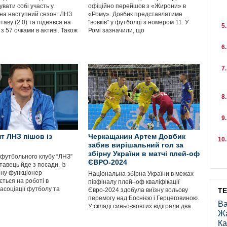
вати собі участь у
офіційно перейшов з «Жирони» в
 на наступний сезон. ЛНЗ
«Рому». Довбик представлятиме
таву (2:0) та піднявся на
"вовків" у футболці з номером 11. У
 з 57 очками в активі. Також
Ромі зазначили, що
т ЛНЗ пішов із
Черкащанин Артем Довбик
забив вирішальний гол за
збірну України в матчі плей-оф
футбольного клубу “ЛНЗ”
ЄВРО-2024
авець йде з посади. Із
ону функціонер
Національна збірна України в межах
ться на роботі в
півфіналу плей–оф кваліфікації
 асоціації футболу та
Євро-2024 здобула виїзну вольову
Т
перемогу над Боснією і Герцеговиною.
Ва
У складі синьо-жовтих відіграли два
Ж
Ка