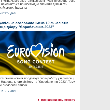
 Путіна часто звертаються різні публічні особистості,
і намагаються привселюдно висміяти діяльність
сійського лідера та
Читати далі
успільне оголосило імена 10 фіналістів
ацвідбору "Євробачення-2023"
спільний мовник продовжує свою роботу у підготовці
 Національного відбору на "Євробачення-2023". Тому
е оголосили список
Читати далі
Всі новини шоу-бізнесу