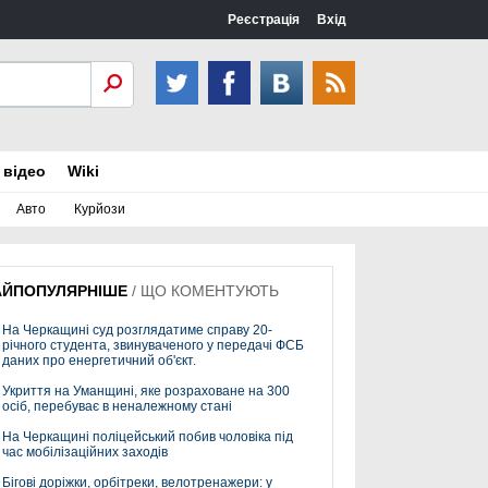
Реєстрація
Вхід
 відео
Wiki
Авто
Курйози
АЙПОПУЛЯРНІШЕ
/
ЩО КОМЕНТУЮТЬ
На Черкащині суд розглядатиме справу 20-
річного студента, звинуваченого у передачі ФСБ
даних про енергетичний об'єкт.
Укриття на Уманщині, яке розраховане на 300
осіб, перебуває в неналежному стані
На Черкащині поліцейський побив чоловіка під
час мобілізаційних заходів
Бігові доріжки, орбітреки, велотренажери: у