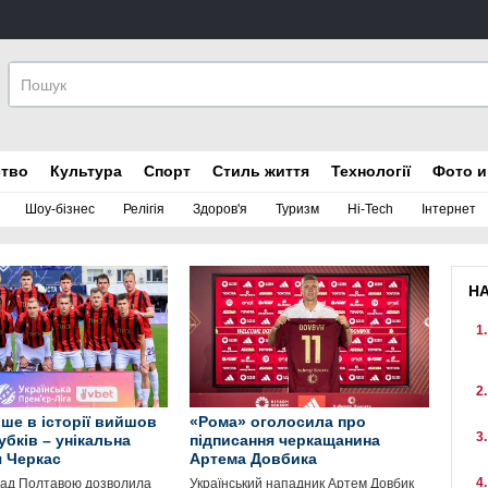
ство
Культура
Спорт
Стиль життя
Технології
Фото и
Шоу-бізнес
Релігія
Здоров'я
Туризм
Hi-Tech
Інтернет
Н
ше в історії вийшов
«Рома» оголосила про
убків – унікальна
підписання черкащанина
я Черкас
Артема Довбика
над Полтавою дозволила
Український нападник Артем Довбик