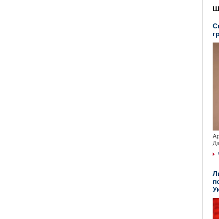
Ш
С
г
Ар
Дз
Л
п
У