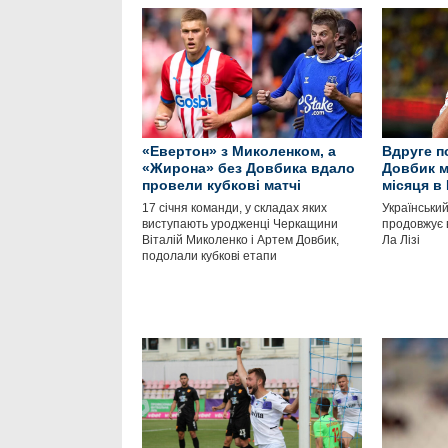
«Евертон» з Миколенком, а
Вдруге п
«Жирона» без Довбика вдало
Довбик м
провели кубкові матчі
місяця в 
17 січня команди, у складах яких
Українськи
виступають уродженці Черкащини
продовжує 
Віталій Миколенко і Артем Довбик,
Ла Лізі
подолали кубкові етапи