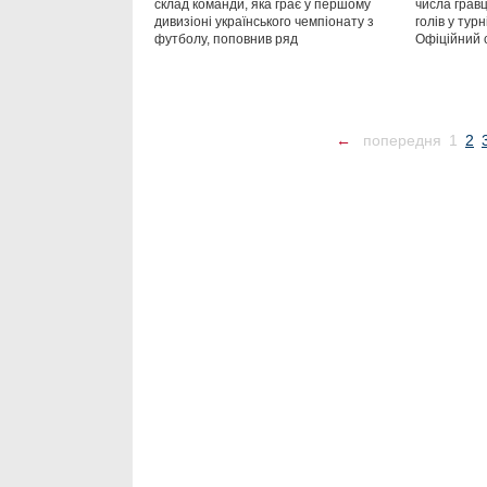
склад команди, яка грає у першому
числа гравц
дивизіоні українського чемпіонату з
голів у тур
футболу, поповнив ряд
Офіційний 
←
попередня
1
2