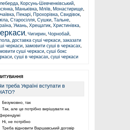
леберда
,
Корсунь-Шевченківський
,
сянка
,
Маньківка
,
Мліїв
,
Монастирище
,
чаївка
,
Пекарі
,
Прохорівка
,
Свидівок
,
іла
,
Старосілля
,
Сушки
,
Тальне
,
раїна
,
Умань
,
Хрещатик
,
Христинівка
,
еркаси
,
Чигирин
,
Чорнобай
,
пола
,
доставка суші черкаси
,
заказати
ші черкаси
,
замовити суші в черкасах
,
мовити суші черкаси
,
суші бокс
ркаси
,
суші в черкасах
,
суші черкаси
ПИТУВАННЯ
Чи треба Україні вступати в
НАТО?
Безумовно, так
Так, але це потрібно вирішувати на
ферендумі
Ні, не потрібно
Треба відновити Варшавський договір