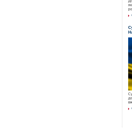
До
як
ро
С
Н
Су
до
вж