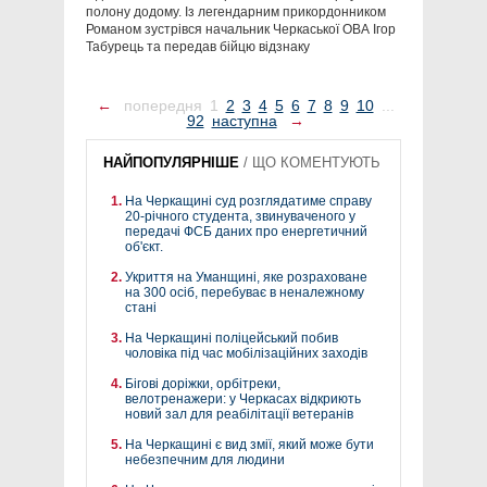
полону додому. Із легендарним прикордонником
Романом зустрівся начальник Черкаської ОВА Ігор
Табурець та передав бійцю відзнаку
←
попередня
1
2
3
4
5
6
7
8
9
10
...
92
наступна
→
НАЙПОПУЛЯРНІШЕ
/
ЩО КОМЕНТУЮТЬ
На Черкащині суд розглядатиме справу
20-річного студента, звинуваченого у
передачі ФСБ даних про енергетичний
об'єкт.
Укриття на Уманщині, яке розраховане
на 300 осіб, перебуває в неналежному
стані
На Черкащині поліцейський побив
чоловіка під час мобілізаційних заходів
Бігові доріжки, орбітреки,
велотренажери: у Черкасах відкриють
новий зал для реабілітації ветеранів
На Черкащині є вид змії, який може бути
небезпечним для людини