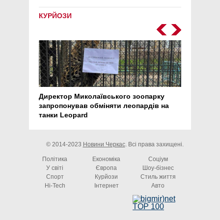
КУРЙОЗИ
Директор Миколаївського зоопарку
Перс
запропонував обміняти леопардів на
30 ро
танки Leopard
арте
© 2014-2023
Новини Черкас
. Всі права захищені.
Політика
Економіка
Соціум
У світі
Європа
Шоу-бізнес
Спорт
Курйози
Стиль життя
Hi-Tech
Інтернет
Авто