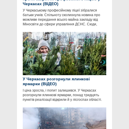
Черкасах (ВІДЕО)
У Черкаському професійному ліцеї зібралися
батьки учнів. Спільноту сколихнула новина про
можливе передання всього майна закладу від
Міносвіти до сфери управління ДСНС. Сюди,
У Черкасах розгорнули ялинкові
ярмарки (ВІДЕО)
І ціна зросла, і попит залишився. У Черкасах
розгорнули ялинкові ярмарки, понад тридцять
пунктів реалізації відкрили й у лісгоспах області.