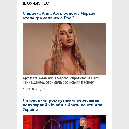
ШОУ-БІЗНЕС
Співачка Анна Асті, родом з Черкас,
стала громадянкою Росії
Артистка Анна Asti з Черкас, справжнє ім'я якої
Ганна Дзюба, отримала російський паспорт.
Читати далі
Литовський рок-музикант переспівав
популярний хіт, аби зібрати кошти для
України