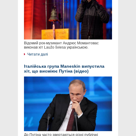
Відомий рок-музикант Андрюс Момантовас
виконав хіт Laužo šviesa українською.
Читати далі
Італійська група Maneskin випустила
хіт, що висміює Путіна (відео)
До Путіна часто звертаються різні публічні