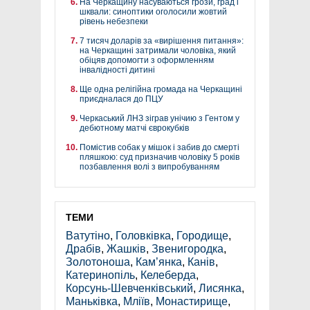
На Черкащину насуваються грози, град і
шквали: синоптики оголосили жовтий
рівень небезпеки
7 тисяч доларів за «вирішення питання»:
на Черкащині затримали чоловіка, який
обіцяв допомогти з оформленням
інвалідності дитині
Ще одна релігійна громада на Черкащині
приєдналася до ПЦУ
Черкаський ЛНЗ зіграв унічию з Гентом у
дебютному матчі єврокубків
Помістив собак у мішок і забив до смерті
пляшкою: суд призначив чоловіку 5 років
позбавлення волі з випробуванням
ТЕМИ
Ватутіно
,
Головківка
,
Городище
,
Драбів
,
Жашків
,
Звенигородка
,
Золотоноша
,
Кам’янка
,
Канів
,
Катеринопіль
,
Келеберда
,
Корсунь-Шевченківський
,
Лисянка
,
Маньківка
,
Мліїв
,
Монастирище
,