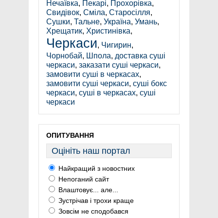
Нечаївка
,
Пекарі
,
Прохорівка
,
Свидівок
,
Сміла
,
Старосілля
,
Сушки
,
Тальне
,
Україна
,
Умань
,
Хрещатик
,
Христинівка
,
Черкаси
,
Чигирин
,
Чорнобай
,
Шпола
,
доставка суші
черкаси
,
заказати суші черкаси
,
замовити суші в черкасах
,
замовити суші черкаси
,
суші бокс
черкаси
,
суші в черкасах
,
суші
черкаси
ОПИТУВАННЯ
Оцініть наш портал
Найкращий з новостних
Непоганий сайт
Влаштовує... але...
Зустрічав і трохи краще
Зовсім не сподобався