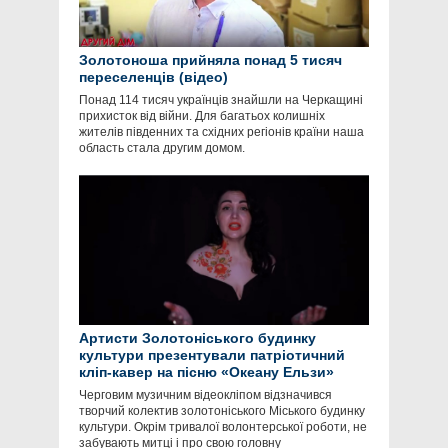
Золотоноша прийняла понад 5 тисяч
переселенців (відео)
Понад 114 тисяч українців знайшли на Черкащині
прихисток від війни. Для багатьох колишніх
жителів південних та східних регіонів країни наша
область стала другим домом.
Артисти Золотоніського будинку
культури презентували патріотичний
кліп-кавер на пісню «Океану Ельзи»
Черговим музичним відеокліпом відзначився
творчий колектив золотоніського Міського будинку
культури. Окрім тривалої волонтерської роботи, не
забувають митці і про свою головну