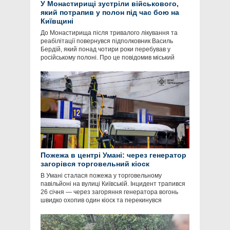
У Монастирищі зустріли військового,
який потрапив у полон під час бою на
Київщині
До Монастирища після тривалого лікування та
реабілітації повернувся підполковник Василь
Бердій, який понад чотири роки перебував у
російському полоні. Про це повідомив міський
Пожежа в центрі Умані: через генератор
загорівся торговельний кіоск
В Умані сталася пожежа у торговельному
павільйоні на вулиці Київській. Інцидент трапився
26 січня — через загоряння генератора вогонь
швидко охопив один кіоск та перекинувся