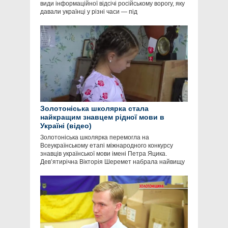
види інформаційної відсічі російському ворогу, яку
давали українці у різні часи — під
Золотоніська школярка стала
найкращим знавцем рідної мови в
Україні (відео)
Золотоніська школярка перемогла на
Всеукраїнському етапі міжнародного конкурсу
знавців української мови імені Петра Яцика.
Дев’ятирічна Вікторія Шеремет набрала найвищу