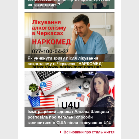
як захиститися?
Як уникнути зриву після лікування
алкоголізму в Черкасах “НАРКОМЕД”
Імміграційний адвокат Альона Шевцова
розповіла про легальні способи
залишитися в США після скасування U4U
Всі новини про стиль життя