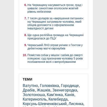
На Черкащину насуваються грози, град і
шквали: синоптики оголосили жовтий
рівень небезпеки
7 тисяч доларів за «вирішення питання»:
на Черкащині затримали чоловіка, який
обіцяв допомогти з оформленням
інвалідності дитині
Ще одна релігійна громада на Черкащині
приєдналася до ПЦУ
Черкаський ЛНЗ зіграв унічию з Гентом у
дебютному матчі єврокубків
Помістив собак у мішок і забив до смерті
пляшкою: суд призначив чоловіку 5 років
позбавлення волі з випробуванням
ТЕМИ
Ватутіно
,
Головківка
,
Городище
,
Драбів
,
Жашків
,
Звенигородка
,
Золотоноша
,
Кам’янка
,
Канів
,
Катеринопіль
,
Келеберда
,
Корсунь-Шевченківський
,
Лисянка
,