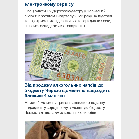
електронному сервісу
Спеціалісти ГУ Держгеокадастру у Черкаській
області протягом І кварталу 2023 року на підставі
заяв, отриманих від фізичних та юридичних осіб,
сільськогосподарських товариств і
Від продажу алкогольних напоїв до
бюджету Черкас щомісячно надходить
близько 4 млн грн
Майже 4 мільйони гривень акцизного податку
надходить у середньому в місяць до бюджету
Черкас від продажу алкогольних виробів