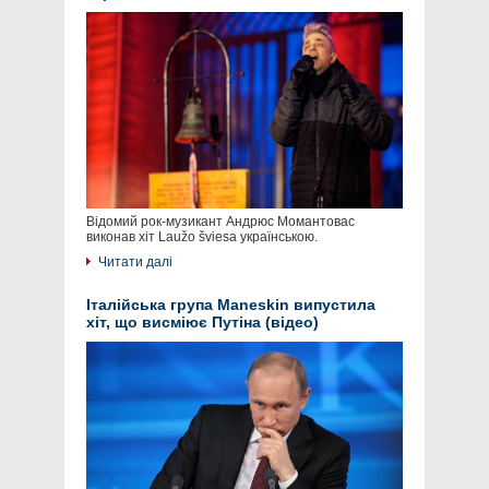
Відомий рок-музикант Андрюс Момантовас
виконав хіт Laužo šviesa українською.
Читати далі
Італійська група Maneskin випустила
хіт, що висміює Путіна (відео)