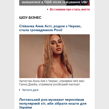
залишитися в США після скасування U4U
Всі новини про стиль життя
ШОУ-БІЗНЕС
Співачка Анна Асті, родом з Черкас,
стала громадянкою Росії
Артистка Анна Asti з Черкас, справжнє ім'я якої
Ганна Дзюба, отримала російський паспорт.
Читати далі
Литовський рок-музикант переспівав
популярний хіт, аби зібрати кошти для
України