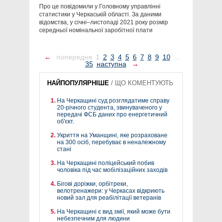
Про це повідомили у Головному управлінні
статистики у Черкаській області. За даними
відомства, у січні–листопаді 2021 року розмір
середньої номінальної заробітної плати
←
попередня
1
2
3
4
5
6
7
8
9
10
...
35
наступна
→
НАЙПОПУЛЯРНІШЕ
/
ЩО КОМЕНТУЮТЬ
На Черкащині суд розглядатиме справу
20-річного студента, звинуваченого у
передачі ФСБ даних про енергетичний
об'єкт.
Укриття на Уманщині, яке розраховане
на 300 осіб, перебуває в неналежному
стані
На Черкащині поліцейський побив
чоловіка під час мобілізаційних заходів
Бігові доріжки, орбітреки,
велотренажери: у Черкасах відкриють
новий зал для реабілітації ветеранів
На Черкащині є вид змії, який може бути
небезпечним для людини