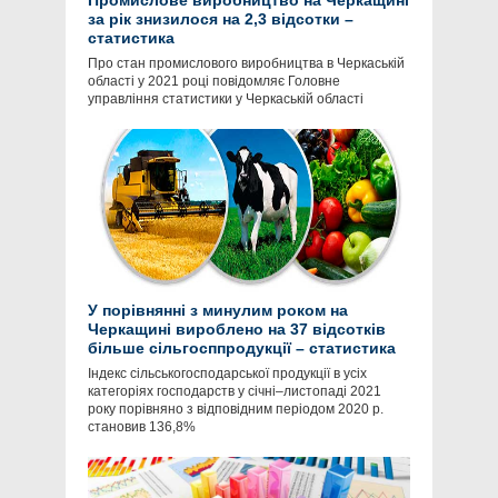
Промислове виробництво на Черкащині
за рік знизилося на 2,3 відсотки –
статистика
Про стан промислового виробництва в Черкаській
області у 2021 році повідомляє Головне
управління статистики у Черкаській області
У порівнянні з минулим роком на
Черкащині вироблено на 37 відсотків
більше сільгосппродукції – статистика
Індекс сільськогосподарської продукції в усіх
категоріях господарств у січні–листопаді 2021
року порівняно з відповідним періодом 2020 р.
становив 136,8%