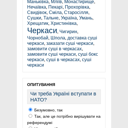
Маньківка
,
Мліїв
,
Монастирище
,
Нечаївка
,
Пекарі
,
Прохорівка
,
Свидівок
,
Сміла
,
Старосілля
,
Сушки
,
Тальне
,
Україна
,
Умань
,
Хрещатик
,
Христинівка
,
Черкаси
,
Чигирин
,
Чорнобай
,
Шпола
,
доставка суші
черкаси
,
заказати суші черкаси
,
замовити суші в черкасах
,
замовити суші черкаси
,
суші бокс
черкаси
,
суші в черкасах
,
суші
черкаси
ОПИТУВАННЯ
Чи треба Україні вступати в
НАТО?
Безумовно, так
Так, але це потрібно вирішувати на
референдумі