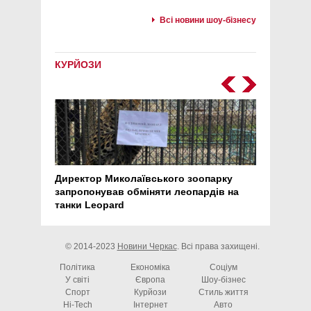
Всі новини шоу-бізнесу
КУРЙОЗИ
Директор Миколаївського зоопарку
Перс
запропонував обміняти леопардів на
30 ро
танки Leopard
арте
© 2014-2023
Новини Черкас
. Всі права захищені.
Політика
Економіка
Соціум
У світі
Європа
Шоу-бізнес
Спорт
Курйози
Стиль життя
Hi-Tech
Інтернет
Авто