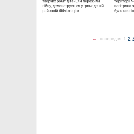
творчих робіт дітей, які пережили
території Ч
війну, демонструється у громадській
повітряна з
районній бібліотеці м.
було опові
←
попередня
1
2