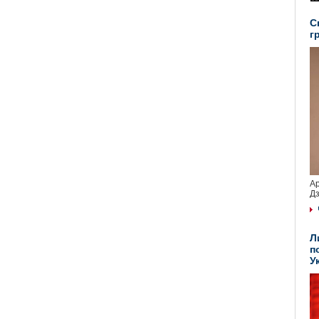
С
г
Ар
Дз
Л
п
У