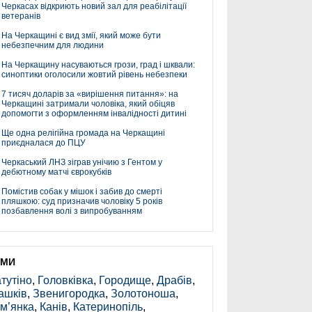
Черкасах відкриють новий зал для реабілітації
ветеранів
На Черкащині є вид змії, який може бути
небезпечним для людини
На Черкащину насуваються грози, град і шквали:
синоптики оголосили жовтий рівень небезпеки
7 тисяч доларів за «вирішення питання»: на
Черкащині затримали чоловіка, який обіцяв
допомогти з оформленням інвалідності дитині
Ще одна релігійна громада на Черкащині
приєдналася до ПЦУ
Черкаський ЛНЗ зіграв унічию з Гентом у
дебютному матчі єврокубків
Помістив собак у мішок і забив до смерті
пляшкою: суд призначив чоловіку 5 років
позбавлення волі з випробуванням
ЕМИ
тутіно
,
Головківка
,
Городище
,
Драбів
,
ашків
,
Звенигородка
,
Золотоноша
,
м’янка
,
Канів
,
Катеринопіль
,