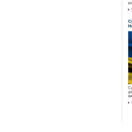
ро
С
Н
Су
до
вж