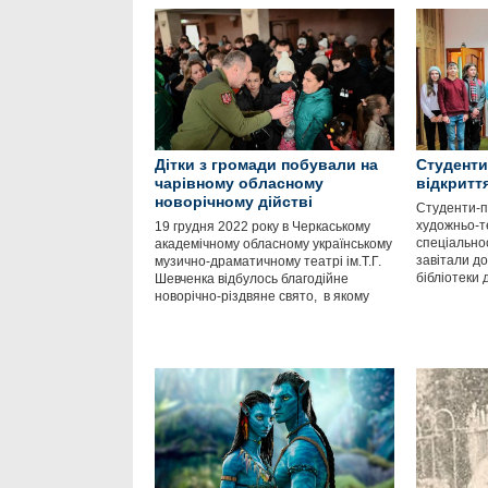
Дітки з громади побували на
Студенти
чарівному обласному
відкритт
новорічному дійстві
Студенти-п
художньо-т
19 грудня 2022 року в Черкаському
спеціально
академічному обласному українському
завітали до
музично-драматичному театрі ім.Т.Г.
бібліотеки 
Шевченка відбулось благодійне
новорічно-різдвяне свято, в якому