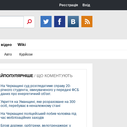
Реєстрація
Вхід
 відео
Wiki
Авто
Курйози
АЙПОПУЛЯРНІШЕ
/
ЩО КОМЕНТУЮТЬ
На Черкащині суд розглядатиме справу 20-
річного студента, звинуваченого у передачі ФСБ
даних про енергетичний об'єкт.
Укриття на Уманщині, яке розраховане на 300
осіб, перебуває в неналежному стані
На Черкащині поліцейський побив чоловіка під
час мобілізаційних заходів
Бігові доріжки, орбітреки, велотренажери: у