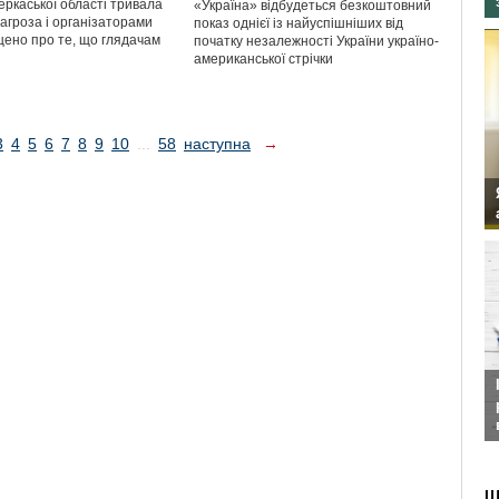
еркаської області тривала
«Україна» відбудеться безкоштовний
агроза і організаторами
показ однієї із найуспішніших від
щено про те, що глядачам
початку незалежності України україно-
американської стрічки
3
4
5
6
7
8
9
10
...
58
наступна
→
Ш