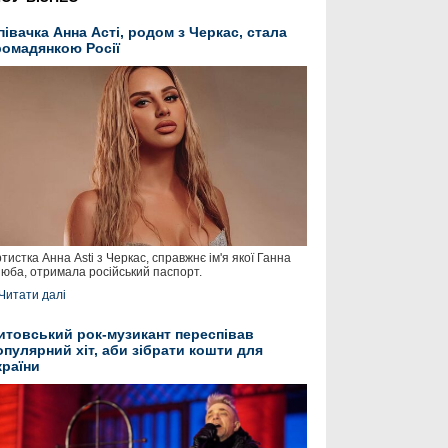
півачка Анна Асті, родом з Черкас, стала
ромадянкою Росії
тистка Анна Asti з Черкас, справжнє ім'я якої Ганна
юба, отримала російський паспорт.
Читати далі
итовський рок-музикант переспівав
опулярний хіт, аби зібрати кошти для
країни