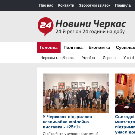
Про нас
Контакти
Зворотній зв'язок
Правила
Головна
Політика
Економіка
Суспіль
Черкаси та область
Україна
Європа
У світі
У Черкасах відкрилася
Сьогодні
незвичайна ювілейна
мистецтв
виставка - «25+1»
підтримк
унаслідо
Свої роботи у художньому музеї