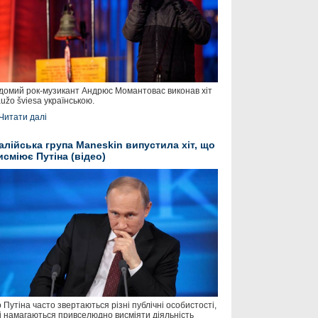
домий рок-музикант Андрюс Момантовас виконав хіт
užo šviesa українською.
Читати далі
талійська група Maneskin випустила хіт, що
исміює Путіна (відео)
 Путіна часто звертаються різні публічні особистості,
і намагаються привселюдно висміяти діяльність