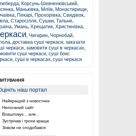
леберда
,
Корсунь-Шевченківський
,
сянка
,
Маньківка
,
Мліїв
,
Монастирище
,
чаївка
,
Пекарі
,
Прохорівка
,
Свидівок
,
іла
,
Старосілля
,
Сушки
,
Тальне
,
раїна
,
Умань
,
Хрещатик
,
Христинівка
,
еркаси
,
Чигирин
,
Чорнобай
,
пола
,
доставка суші черкаси
,
заказати
ші черкаси
,
замовити суші в черкасах
,
мовити суші черкаси
,
суші бокс
ркаси
,
суші в черкасах
,
суші черкаси
ПИТУВАННЯ
Оцініть наш портал
Найкращий з новостних
Непоганий сайт
Влаштовує... але...
Зустрічав і трохи краще
Зовсім не сподобався