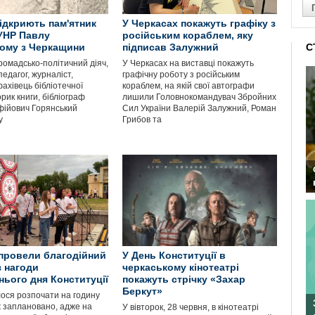
відкриють пам'ятник
У Черкасах покажуть графіку з
УНР Павлу
російським кораблем, яку
ому з Черкащини
підписав Залужний
С
ромадсько-політичний діяч,
У Черкасах на виставці покажуть
педагог, журналіст,
графічну роботу з російським
фахівець бібліотечної
кораблем, на якій свої автографи
орик книги, бібліограф
лишили Головнокомандувач Збройних
фійович Горянський
Сил України Валерій Залужний, Роман
у
Грибов та
 провели благодійний
У День Конституції в
з нагоди
черкаському кінотеатрі
ього дня Конституції
покажуть стрічку «Захар
Беркут»
лося розпочати на годину
ж заплановано, адже на
У вівторок, 28 червня, в кінотеатрі