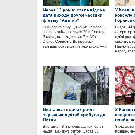
Через 13 років: стала відома
У Києві 
дата виходу другої частини
консулу 
фільму "Аватар"
Горянськ
Режисер фільму – Джеймс Кемерон,
Видатний г
картину знімала студія 20th Century
літератор, 
Studios, яка входить до The Walt
публіцист, 
Disney Company. До прем'єри
справи, іст
залишилося лише півтора місяці — у
Павло Ієро
народився 
Виставка творчих робіт
У Каневі
черкаських дітей прибула до
концерт 
Литви
прийдешн
Виставка «Війна очима дітей: біль і
Захід дове
надія» мандрує світом. Зараз 55
пізніше, ні