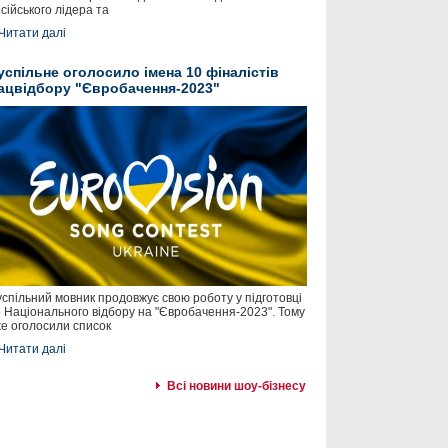
сійського лідера та
Читати далі
успільне оголосило імена 10 фіналістів
ацвідбору "Євробачення-2023"
спільний мовник продовжує свою роботу у підготовці
 Національного відбору на "Євробачення-2023". Тому
е оголосили список
Читати далі
Всі новини шоу-бізнесу