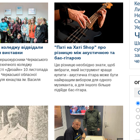
Ке
Ли
Не
См
Ук
Ч
Ш
 коледжу відвідали
"Паті на Хаті Shop" про
су
я виставки
різницю між акустичною та
за
бас-гітарою
ершокурсники Черкаського
че
ехнічного коледжу
Цю різницю необхідно знати, щоб
сті «Дизайн» 10 листопада
вибрати, який інструмент краще
 Черкаської обласної
купити - акустична гітара може бути
для юнацтва ім. Василя
найкращим вибором для одного
О
музиканта, а для іншого більше
підійде бас-гітара.