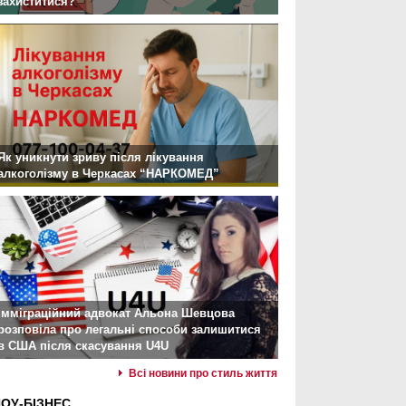
захиститися?
Як уникнути зриву після лікування
алкоголізму в Черкасах “НАРКОМЕД”
Імміграційний адвокат Альона Шевцова
розповіла про легальні способи залишитися
в США після скасування U4U
Всі новини про стиль життя
ОУ-БІЗНЕС