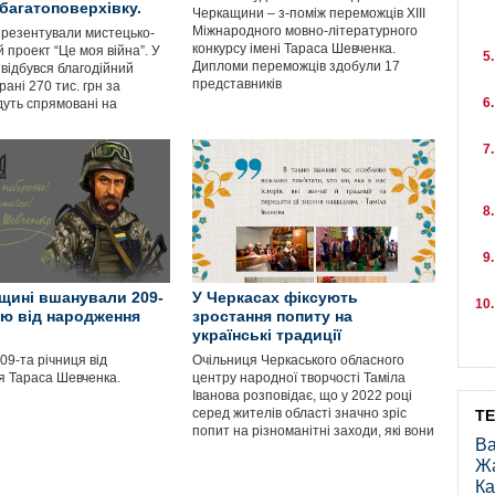
 багатоповерхівку.
Черкащини – з-поміж переможців XIII
Міжнародного мовно-літературного
презентували мистецько-
конкурсу імені Тараса Шевченка.
 проект “Це моя війна”. У
Дипломи переможців здобули 17
 відбувся благодійний
представників
рані 270 тис. грн за
дуть спрямовані на
щині вшанували 209-
У Черкасах фіксують
цю від народження
зростання попиту на
українські традиції
09-та річниця від
Очільниця Черкаського обласного
 Тараса Шевченка.
центру народної творчості Таміла
Іванова розповідає, що у 2022 році
серед жителів області значно зріс
Т
попит на різноманітні заходи, які вони
Ва
Ж
Ка