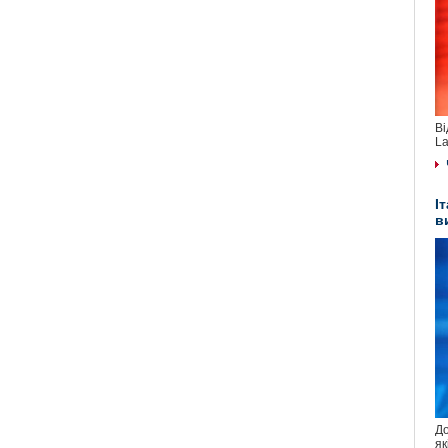
Ві
La
І
в
До
як