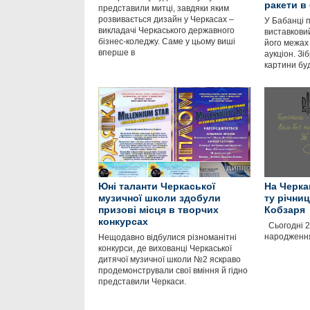
ракети в
представили митці, завдяки яким
розвивається дизайн у Черкасах –
У Бабанці 
викладачі Черкаського державного
виставковий
бізнес-коледжу. Саме у цьому виші
його межах
вперше в
аукціон. Зіб
картини бу
Юні таланти Черкаської
На Черка
музичної школи здобули
ту річни
призові місця в творчих
Кобзаря
конкурсах
Сьогодні 2
народження
Нещодавно відбулися різноманітні
конкурси, де вихованці Черкаської
дитячої музичної школи №2 яскраво
продемонстрували свої вміння й гідно
представили Черкаси.