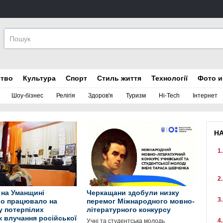
ство
Культура
Спорт
Стиль життя
Технології
Фото и
Шоу-бізнес
Релігія
Здоров'я
Туризм
Hi-Tech
Інтернет
Н
 на Уманщині
Черкащани здобули низку
о працювало на
перемог Міжнародного мовно-
у потерпілих
літературного конкурсу
к влучання російської
Учні та студентська молодь