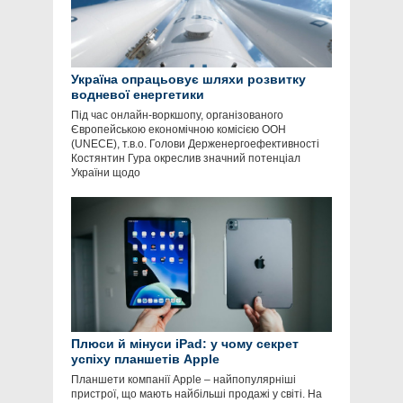
Україна опрацьовує шляхи розвитку
водневої енергетики
Під час онлайн-воркшопу, організованого
Європейською економічною комісією ООН
(UNECE), т.в.о. Голови Держенергоефективності
Костянтин Гура окреслив значний потенціал
України щодо
Плюси й мінуси iPad: у чому секрет
успіху планшетів Apple
Планшети компанії Apple – найпопулярніші
пристрої, що мають найбільші продажі у світі. На