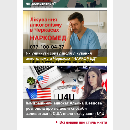
як захиститися?
Як уникнути зриву після лікування
алкоголізму в Черкасах “НАРКОМЕД”
Імміграційний адвокат Альона Шевцова
розповіла про легальні способи
залишитися в США після скасування U4U
Всі новини про стиль життя