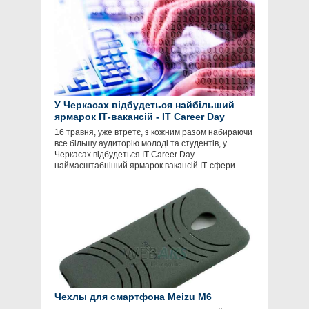
У Черкасах відбудеться найбільший
ярмарок ІТ-вакансій - IT Career Day
16 травня, уже втретє, з кожним разом набираючи
все більшу аудиторію молоді та студентів, у
Черкасах відбудеться ІТ Career Day –
наймасштабніший ярмарок вакансій ІТ-сфери.
Чехлы для смартфона Meizu M6