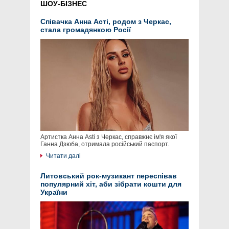
ШОУ-БІЗНЕС
Співачка Анна Асті, родом з Черкас,
стала громадянкою Росії
Артистка Анна Asti з Черкас, справжнє ім'я якої
Ганна Дзюба, отримала російський паспорт.
Читати далі
Литовський рок-музикант переспівав
популярний хіт, аби зібрати кошти для
України