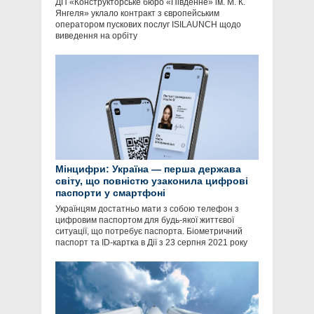
ДП «Конструкторське бюро «Південне» ім. М. К.
Янгеля» уклало контракт з європейським
оператором пускових послуг ISILAUNCH щодо
виведення на орбіту
Мінцифри: Україна — перша держава
світу, що повністю узаконила цифрові
паспорти у смартфоні
Українцям достатньо мати з собою телефон з
цифровим паспортом для будь-якої життєвої
ситуації, що потребує паспорта. Біометричний
паспорт та ID-картка в Дії з 23 серпня 2021 року