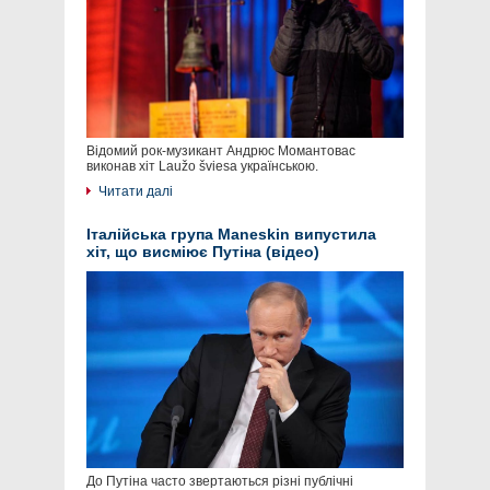
Відомий рок-музикант Андрюс Момантовас
виконав хіт Laužo šviesa українською.
Читати далі
Італійська група Maneskin випустила
хіт, що висміює Путіна (відео)
До Путіна часто звертаються різні публічні