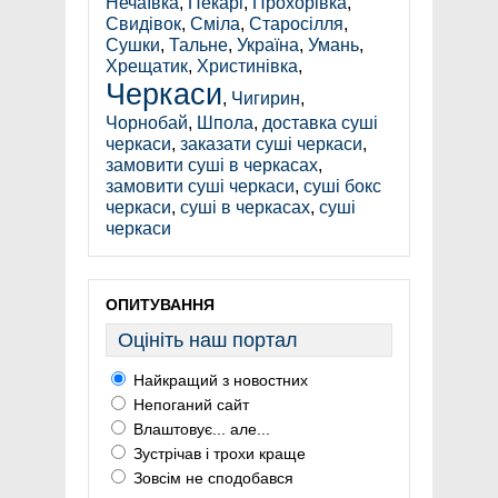
Нечаївка
,
Пекарі
,
Прохорівка
,
Свидівок
,
Сміла
,
Старосілля
,
Сушки
,
Тальне
,
Україна
,
Умань
,
Хрещатик
,
Христинівка
,
Черкаси
,
Чигирин
,
Чорнобай
,
Шпола
,
доставка суші
черкаси
,
заказати суші черкаси
,
замовити суші в черкасах
,
замовити суші черкаси
,
суші бокс
черкаси
,
суші в черкасах
,
суші
черкаси
ОПИТУВАННЯ
Оцініть наш портал
Найкращий з новостних
Непоганий сайт
Влаштовує... але...
Зустрічав і трохи краще
Зовсім не сподобався