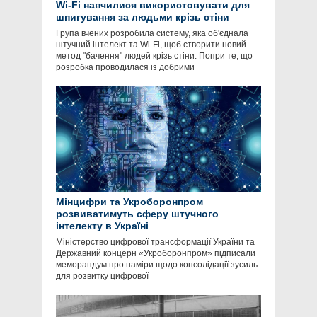
Wi-Fi навчилися використовувати для
шпигування за людьми крізь стіни
Група вчених розробила систему, яка об'єднала
штучний інтелект та Wi-Fi, щоб створити новий
метод "бачення" людей крізь стіни. Попри те, що
розробка проводилася із добрими
Мінцифри та Укроборонпром
розвиватимуть сферу штучного
інтелекту в Україні
Міністерство цифрової трансформації України та
Державний концерн «Укроборонпром» підписали
меморандум про наміри щодо консолідації зусиль
для розвитку цифрової