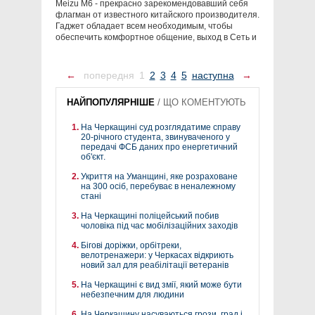
Meizu M6 - прекрасно зарекомендовавший себя
флагман от известного китайского производителя.
Гаджет обладает всем необходимым, чтобы
обеспечить комфортное общение, выход в Сеть и
←
попередня
1
2
3
4
5
наступна
→
НАЙПОПУЛЯРНІШЕ
/
ЩО КОМЕНТУЮТЬ
На Черкащині суд розглядатиме справу
20-річного студента, звинуваченого у
передачі ФСБ даних про енергетичний
об'єкт.
Укриття на Уманщині, яке розраховане
на 300 осіб, перебуває в неналежному
стані
На Черкащині поліцейський побив
чоловіка під час мобілізаційних заходів
Бігові доріжки, орбітреки,
велотренажери: у Черкасах відкриють
новий зал для реабілітації ветеранів
На Черкащині є вид змії, який може бути
небезпечним для людини
На Черкащину насуваються грози, град і