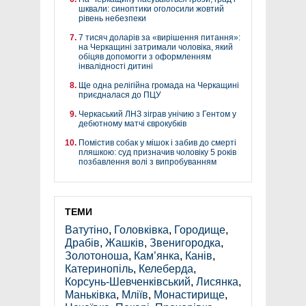
шквали: синоптики оголосили жовтий
рівень небезпеки
7 тисяч доларів за «вирішення питання»:
на Черкащині затримали чоловіка, який
обіцяв допомогти з оформленням
інвалідності дитині
Ще одна релігійна громада на Черкащині
приєдналася до ПЦУ
Черкаський ЛНЗ зіграв унічию з Гентом у
дебютному матчі єврокубків
Помістив собак у мішок і забив до смерті
пляшкою: суд призначив чоловіку 5 років
позбавлення волі з випробуванням
ТЕМИ
Ватутіно
,
Головківка
,
Городище
,
Драбів
,
Жашків
,
Звенигородка
,
Золотоноша
,
Кам’янка
,
Канів
,
Катеринопіль
,
Келеберда
,
Корсунь-Шевченківський
,
Лисянка
,
Маньківка
,
Мліїв
,
Монастирище
,