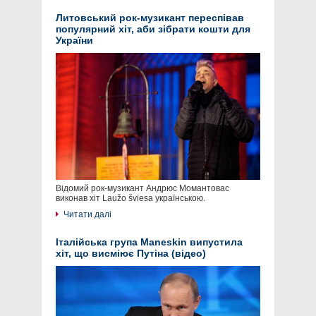
Литовський рок-музикант переспівав
популярний хіт, аби зібрати кошти для
України
Відомий рок-музикант Андрюс Момантовас
виконав хіт Laužo šviesa українською.
Читати далі
Італійська група Maneskin випустила
хіт, що висміює Путіна (відео)