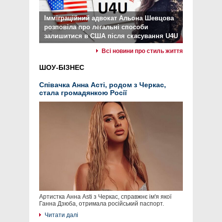
Імміграційний адвокат Альона Шевцова
розповіла про легальні способи
залишитися в США після скасування U4U
Всі новини про стиль життя
ШОУ-БІЗНЕС
Співачка Анна Асті, родом з Черкас,
стала громадянкою Росії
Артистка Анна Asti з Черкас, справжнє ім'я якої
Ганна Дзюба, отримала російський паспорт.
Читати далі