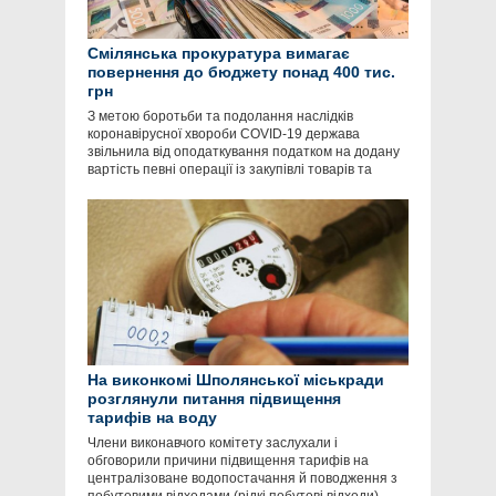
Смілянська прокуратура вимагає
повернення до бюджету понад 400 тис.
грн
З метою боротьби та подолання наслідків
коронавірусної хвороби COVID-19 держава
звільнила від оподаткування податком на додану
вартість певні операції із закупівлі товарів та
На виконкомі Шполянської міськради
розглянули питання підвищення
тарифів на воду
Члени виконавчого комітету заслухали і
обговорили причини підвищення тарифів на
централізоване водопостачання й поводження з