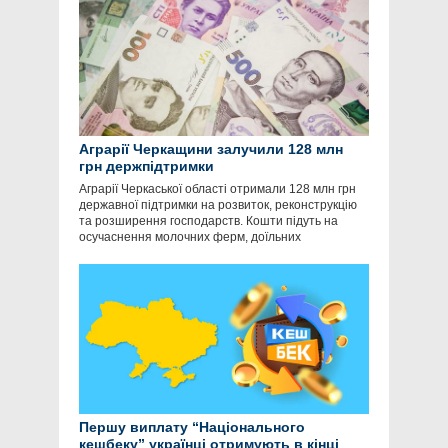
Аграрії Черкащини залучили 128 млн
грн держпідтримки
Аграрії Черкаської області отримали 128 млн грн
державної підтримки на розвиток, реконструкцію
та розширення господарств. Кошти підуть на
осучаснення молочних ферм, доїльних
Першу виплату “Національного
кешбеку” українці отримують в кінці