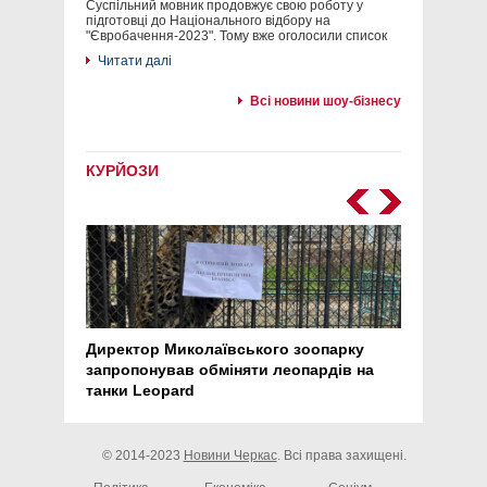
Суспільний мовник продовжує свою роботу у
підготовці до Національного відбору на
"Євробачення-2023". Тому вже оголосили список
Читати далі
Всі новини шоу-бізнесу
КУРЙОЗИ
Директор Миколаївського зоопарку
Перс
запропонував обміняти леопардів на
30 ро
танки Leopard
арте
© 2014-2023
Новини Черкас
. Всі права захищені.