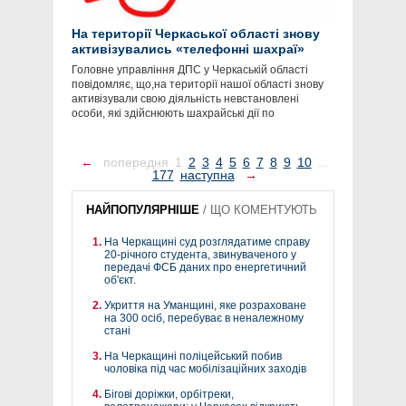
На території Черкаської області знову
активізувались «телефонні шахраї»
Головне управління ДПС у Черкаській області
повідомляє, що,на території нашої області знову
активізували свою діяльність невстановлені
особи, які здійснюють шахрайські дії по
←
попередня
1
2
3
4
5
6
7
8
9
10
...
177
наступна
→
НАЙПОПУЛЯРНІШЕ
/
ЩО КОМЕНТУЮТЬ
На Черкащині суд розглядатиме справу
20-річного студента, звинуваченого у
передачі ФСБ даних про енергетичний
об'єкт.
Укриття на Уманщині, яке розраховане
на 300 осіб, перебуває в неналежному
стані
На Черкащині поліцейський побив
чоловіка під час мобілізаційних заходів
Бігові доріжки, орбітреки,