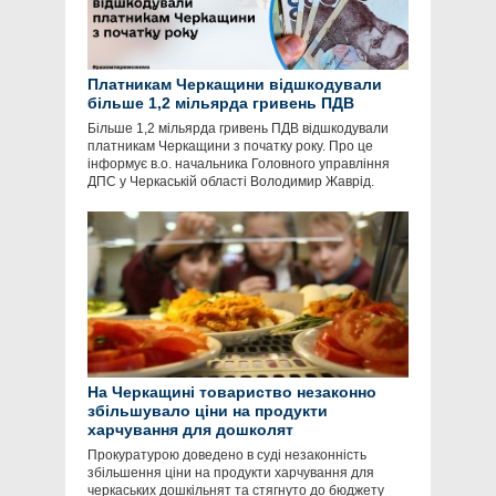
Платникам Черкащини відшкодували
більше 1,2 мільярда гривень ПДВ
Більше 1,2 мільярда гривень ПДВ відшкодували
платникам Черкащини з початку року. Про це
інформує в.о. начальника Головного управління
ДПС у Черкаській області Володимир Жаврід.
На Черкащині товариство незаконно
збільшувало ціни на продукти
харчування для дошколят
Прокуратурою доведено в суді незаконність
збільшення ціни на продукти харчування для
черкаських дошкільнят та стягнуто до бюджету