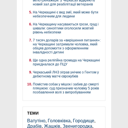
велотренажери: у Черкасах відкриють
новий зал для реабілітації ветеранів
На Черкащині є вид змії, який може бути
небезпечним для людини
На Черкащину насуваються грози, град і
шквали: синоптики оголосили жовтий
рівень небезпеки
7 тисяч доларів за «вирішення питання»:
на Черкащині затримали чоловіка, який
обіцяв допомогти з оформленням
інвалідності дитині
Ще одна релігійна громада на Черкащині
приєдналася до ПЦУ
Черкаський ЛНЗ зіграв унічию з Гентом у
дебютному матчі єврокубків
Помістив собак у мішок і забив до смерті
пляшкою: суд призначив чоловіку 5 років
позбавлення волі з випробуванням
ТЕМИ
Ватутіно
,
Головківка
,
Городище
,
Драбів
,
Жашків
,
Звенигородка
,