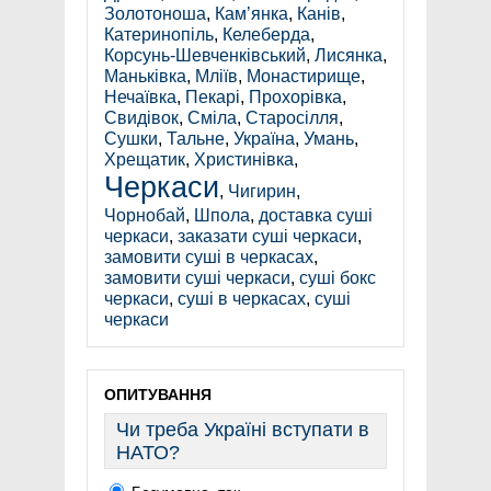
Золотоноша
,
Кам’янка
,
Канів
,
Катеринопіль
,
Келеберда
,
Корсунь-Шевченківський
,
Лисянка
,
Маньківка
,
Мліїв
,
Монастирище
,
Нечаївка
,
Пекарі
,
Прохорівка
,
Свидівок
,
Сміла
,
Старосілля
,
Сушки
,
Тальне
,
Україна
,
Умань
,
Хрещатик
,
Христинівка
,
Черкаси
,
Чигирин
,
Чорнобай
,
Шпола
,
доставка суші
черкаси
,
заказати суші черкаси
,
замовити суші в черкасах
,
замовити суші черкаси
,
суші бокс
черкаси
,
суші в черкасах
,
суші
черкаси
ОПИТУВАННЯ
Чи треба Україні вступати в
НАТО?