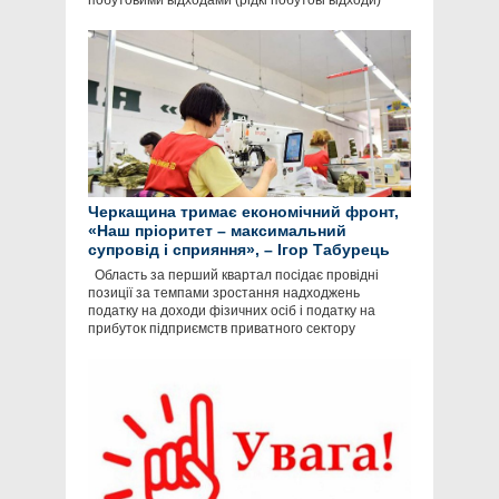
побутовими відходами (рідкі побутові відходи)
Черкащина тримає економічний фронт,
«Наш пріоритет – максимальний
супровід і сприяння», – Ігор Табурець
Область за перший квартал посідає провідні
позиції за темпами зростання надходжень
податку на доходи фізичних осіб і податку на
прибуток підприємств приватного сектору