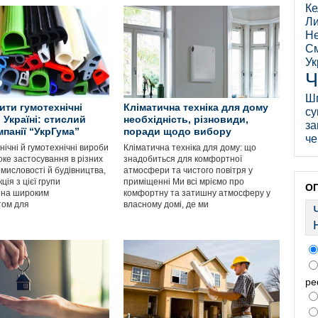
Ке
Ли
Не
См
Ук
Ч
Ш
ити гумотехнічні
Кліматична техніка для дому
су
 Україні: стислий
необхідність, різновиди,
за
мпанії “УкрГума”
поради щодо вибору
че
ічні й гумотехнічні вироби
Кліматична техніка для дому: що
ке застосування в різних
знадобиться для комфортної
мисловості й будівництва,
атмосфери та чистого повітря у
ція з цієї групи
приміщенні Ми всі мріємо про
О
ена широким
комфортну та затишну атмосферу у
том для
власному домі, де ми
ре