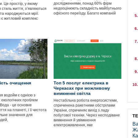
дослідженнями, понад 60% фірм
и. Це простір, у якому
недооцінюють складність майбутнього
 стиль життя, з’являються
офісного переїзду. Багато компаній
 та народжуються мрії.
 є житловий комплекс
ість очищення
Топ 5 послуг електрика в
Черкасах при можливому
вимкненні світла
я водойм є однією з
 екологічних проблем
Нестабільна робота енергосистеми,
 Вода - це основне
спричинена ракетними обстрілами
тя на планеті, і її чистота
України, спричиняє вихід з ладу
льне значення для
побутової техніки. Через несподіване
Т
юдей,
вимкнення й увімкнення
Ва
електроживлення, яке
Ж
Ка