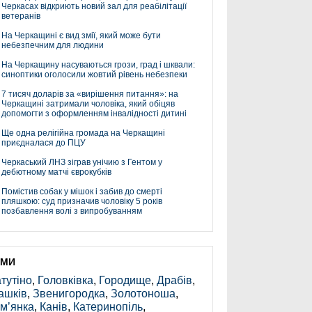
Черкасах відкриють новий зал для реабілітації
ветеранів
На Черкащині є вид змії, який може бути
небезпечним для людини
На Черкащину насуваються грози, град і шквали:
синоптики оголосили жовтий рівень небезпеки
7 тисяч доларів за «вирішення питання»: на
Черкащині затримали чоловіка, який обіцяв
допомогти з оформленням інвалідності дитині
Ще одна релігійна громада на Черкащині
приєдналася до ПЦУ
Черкаський ЛНЗ зіграв унічию з Гентом у
дебютному матчі єврокубків
Помістив собак у мішок і забив до смерті
пляшкою: суд призначив чоловіку 5 років
позбавлення волі з випробуванням
ЕМИ
тутіно
,
Головківка
,
Городище
,
Драбів
,
ашків
,
Звенигородка
,
Золотоноша
,
м’янка
,
Канів
,
Катеринопіль
,