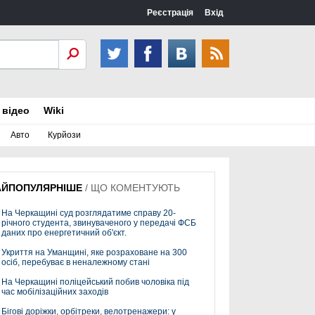
Реєстрація
Вхід
 відео
Wiki
Авто
Курйози
АЙПОПУЛЯРНІШЕ
/
ЩО КОМЕНТУЮТЬ
На Черкащині суд розглядатиме справу 20-
річного студента, звинуваченого у передачі ФСБ
даних про енергетичний об'єкт.
Укриття на Уманщині, яке розраховане на 300
осіб, перебуває в неналежному стані
На Черкащині поліцейський побив чоловіка під
час мобілізаційних заходів
Бігові доріжки, орбітреки, велотренажери: у