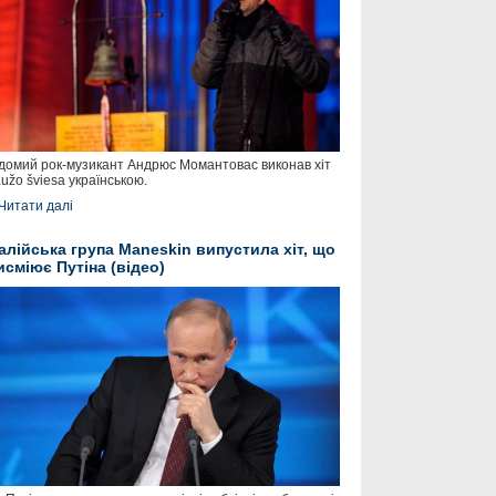
домий рок-музикант Андрюс Момантовас виконав хіт
užo šviesa українською.
Читати далі
талійська група Maneskin випустила хіт, що
исміює Путіна (відео)