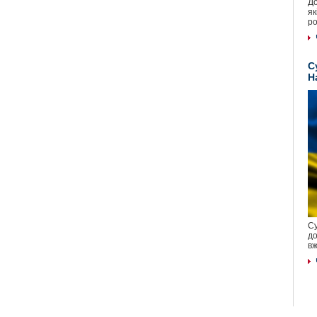
До
як
ро
С
Н
Су
до
вж