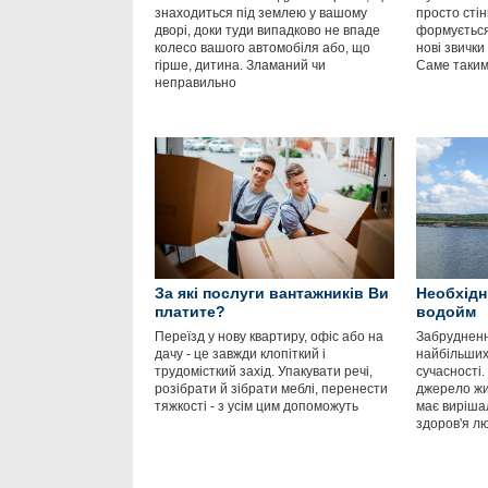
знаходиться під землею у вашому
просто стін
дворі, доки туди випадково не впаде
формується
колесо вашого автомобіля або, що
нові звички
гірше, дитина. Зламаний чи
Саме таким
неправильно
За які послуги вантажників Ви
Необхідн
платите?
водойм
Переїзд у нову квартиру, офіс або на
Забрудненн
дачу - це завжди клопіткий і
найбільших
трудомісткий захід. Упакувати речі,
сучасності.
розібрати й зібрати меблі, перенести
джерело жит
тяжкості - з усім цим допоможуть
має виріша
здоров'я л