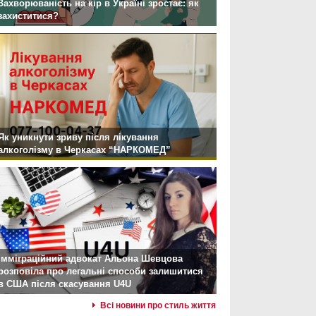
Захворюваність на кір в Україні зростає: як
захиститися?
Як уникнути зриву після лікування
алкоголізму в Черкасах “НАРКОМЕД”
Імміграційний адвокат Альона Шевцова
розповіла про легальні способи залишитися
в США після скасування U4U
Всі новини про стиль життя