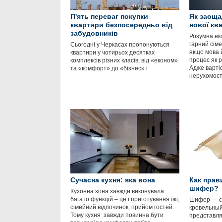
П'ять переваг покупки
Як заоща
квартири безпосередньо від
нової кв
забудовників
Розумна ек
гарний сім
Сьогодні у Черкасах пропонуються
якщо мова 
квартири у чотирьох десятках
процес як р
комплексів різних класів, від «економ»
Адже варті
та «комфорт» до «бізнес» і
нерухомост
Сучасна кухня: яка вона
Как прав
шифер?
Кухонна зона завжди виконувала
багато функцій – це і приготування їжі,
Шифер — с
сімейний відпочинок, прийом гостей.
кровельный
Тому кухня завжди повинна бути
представля