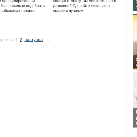
ии профилированной
ванную комнату. Вы моете волосы в
обы правильно подобрать
раковине? Сделайте жизнь легче с
необходимо заранее
высоким дуговым
ередня
1
2
наступна
→