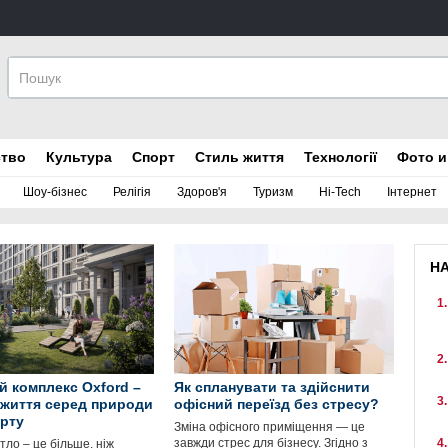
ство
Культура
Спорт
Стиль життя
Технології
Фото и
Шоу-бізнес
Релігія
Здоров'я
Туризм
Hi-Tech
Інтернет
Н
 комплекс Oxford –
Як спланувати та здійснити
 життя серед природи
офісний переїзд без стресу?
рту
Зміна офісного приміщення — це
завжди стрес для бізнесу. Згідно з
ло – це більше, ніж