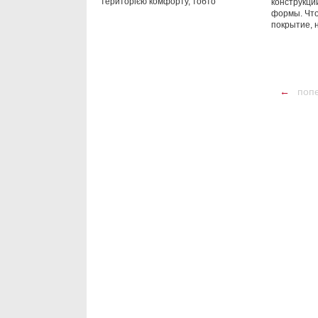
територією комфорту, тобто
конструкц
формы. Чт
покрытие, 
←
поп