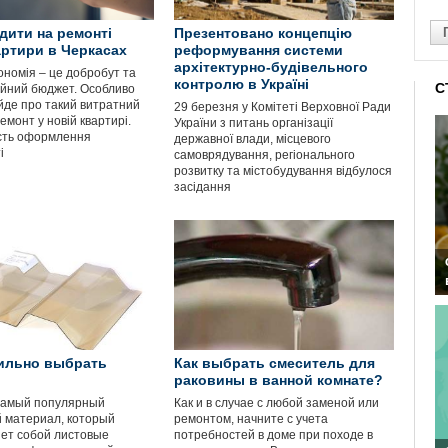
дити на ремонті
Презентовано концепцію
артири в Черкасах
реформування системи
архітектурно-будівельного
ономія – це добробут та
контролю в Україні
С
ейний бюджет. Особливо
йде про такий витратний
29 березня у Комітеті Верховної Ради
емонт у новій квартирі.
України з питань організації
сть оформлення
державної влади, місцевого
і
самоврядування, регіонального
розвитку та містобудування відбулося
засідання
ильно выбрать
Как выбрать смеситель для
раковины в ванной комнате?
амый популярный
Как и в случае с любой заменой или
 материал, который
ремонтом, начните с учета
ет собой листовые
потребностей в доме при походе в