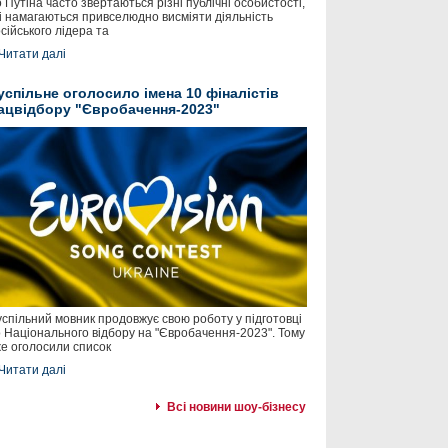
 Путіна часто звертаються різні публічні особистості,
і намагаються привселюдно висміяти діяльність
сійського лідера та
Читати далі
успільне оголосило імена 10 фіналістів
ацвідбору "Євробачення-2023"
спільний мовник продовжує свою роботу у підготовці
 Національного відбору на "Євробачення-2023". Тому
е оголосили список
Читати далі
Всі новини шоу-бізнесу