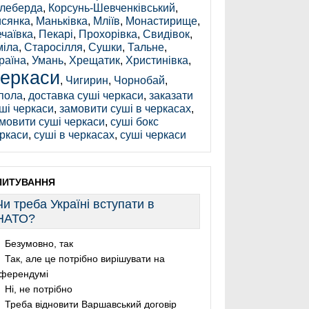
леберда
,
Корсунь-Шевченківський
,
сянка
,
Маньківка
,
Мліїв
,
Монастирище
,
чаївка
,
Пекарі
,
Прохорівка
,
Свидівок
,
іла
,
Старосілля
,
Сушки
,
Тальне
,
раїна
,
Умань
,
Хрещатик
,
Христинівка
,
еркаси
,
Чигирин
,
Чорнобай
,
пола
,
доставка суші черкаси
,
заказати
ші черкаси
,
замовити суші в черкасах
,
мовити суші черкаси
,
суші бокс
ркаси
,
суші в черкасах
,
суші черкаси
ПИТУВАННЯ
Чи треба Україні вступати в
НАТО?
Безумовно, так
Так, але це потрібно вирішувати на
ферендумі
Ні, не потрібно
Треба відновити Варшавський договір