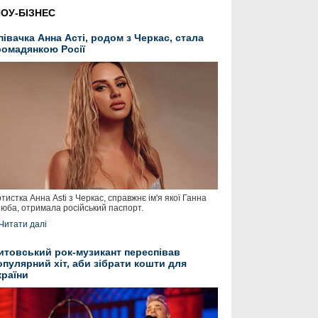
ОУ-БІЗНЕС
півачка Анна Асті, родом з Черкас, стала
ромадянкою Росії
тистка Анна Asti з Черкас, справжнє ім'я якої Ганна
юба, отримала російський паспорт.
Читати далі
итовський рок-музикант переспівав
опулярний хіт, аби зібрати кошти для
країни