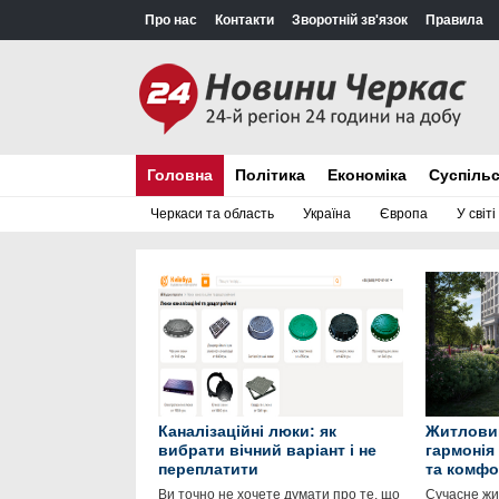
Про нас
Контакти
Зворотній зв'язок
Правила
Головна
Політика
Економіка
Суспіль
Черкаси та область
Україна
Європа
У світі
Каналізаційні люки: як
Житловий
вибрати вічний варіант і не
гармонія
переплатити
та комфо
Ви точно не хочете думати про те, що
Сучасне жит