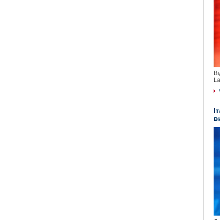
Ві
La
І
в