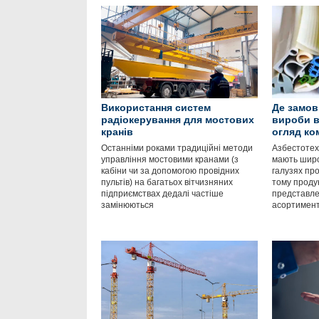
Використання систем
Де замов
радіокерування для мостових
вироби в
кранів
огляд ко
Останніми роками традиційні методи
Азбестотехн
управління мостовими кранами (з
мають широ
кабіни чи за допомогою провідних
галузях про
пультів) на багатьох вітчизняних
тому продук
підприємствах дедалі частіше
представл
замінюються
асортимен