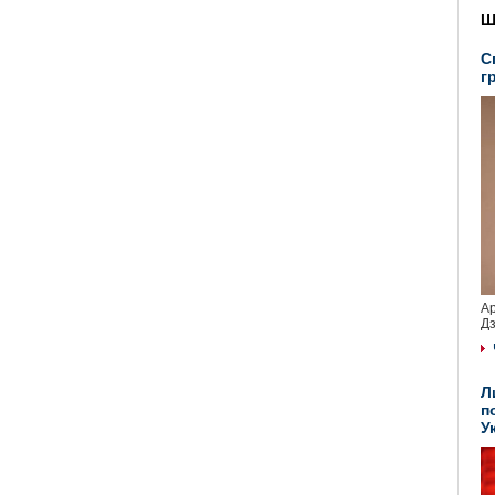
Ш
С
г
Ар
Дз
Л
п
У