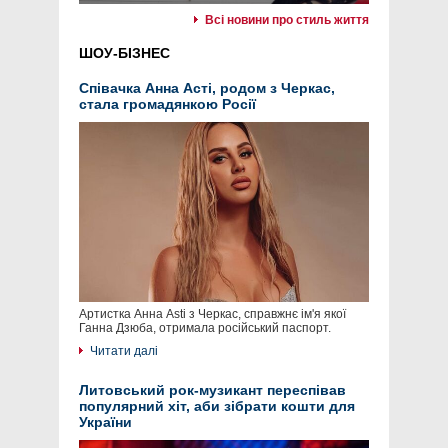
Всі новини про стиль життя
ШОУ-БІЗНЕС
Співачка Анна Асті, родом з Черкас,
стала громадянкою Росії
Артистка Анна Asti з Черкас, справжнє ім'я якої
Ганна Дзюба, отримала російський паспорт.
Читати далі
Литовський рок-музикант переспівав
популярний хіт, аби зібрати кошти для
України