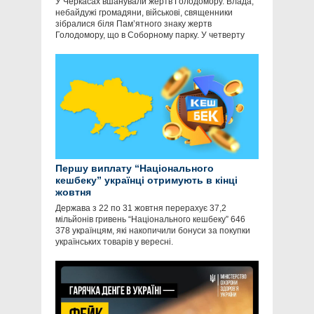
У Черкасах вшанували жертв Голодомору. Влада,
небайдужі громадяни, військові, священники
зібралися біля Пам’ятного знаку жертв
Голодомору, що в Соборному парку. У четверту
Першу виплату “Національного
кешбеку” українці отримують в кінці
жовтня
Держава з 22 по 31 жовтня перерахує 37,2
мільйонів гривень “Національного кешбеку” 646
378 українцям, які накопичили бонуси за покупки
українських товарів у вересні.