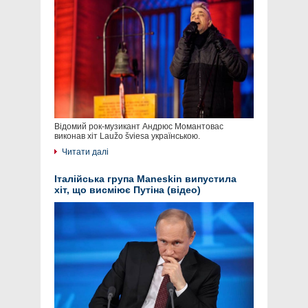
Відомий рок-музикант Андрюс Момантовас
виконав хіт Laužo šviesa українською.
Читати далі
Італійська група Maneskin випустила
хіт, що висміює Путіна (відео)