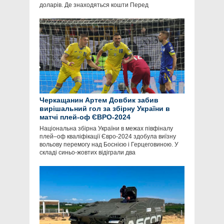
доларів. Де знаходяться кошти Перед
Черкащанин Артем Довбик забив
вирішальний гол за збірну України в
матчі плей-оф ЄВРО-2024
Національна збірна України в межах півфіналу
плей–оф кваліфікації Євро-2024 здобула виїзну
вольову перемогу над Боснією і Герцеговиною. У
складі синьо-жовтих відіграли два