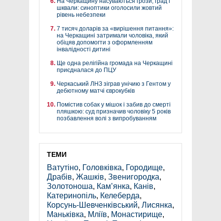
На Черкащину насуваються грози, град і
шквали: синоптики оголосили жовтий
рівень небезпеки
7 тисяч доларів за «вирішення питання»:
на Черкащині затримали чоловіка, який
обіцяв допомогти з оформленням
інвалідності дитині
Ще одна релігійна громада на Черкащині
приєдналася до ПЦУ
Черкаський ЛНЗ зіграв унічию з Гентом у
дебютному матчі єврокубків
Помістив собак у мішок і забив до смерті
пляшкою: суд призначив чоловіку 5 років
позбавлення волі з випробуванням
ТЕМИ
Ватутіно
,
Головківка
,
Городище
,
Драбів
,
Жашків
,
Звенигородка
,
Золотоноша
,
Кам’янка
,
Канів
,
Катеринопіль
,
Келеберда
,
Корсунь-Шевченківський
,
Лисянка
,
Маньківка
,
Мліїв
,
Монастирище
,