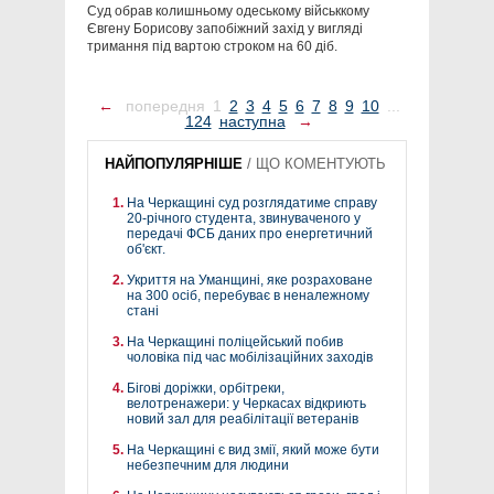
Суд обрав колишньому одеському військкому
Євгену Борисову запобіжний захід у вигляді
тримання під вартою строком на 60 діб.
←
попередня
1
2
3
4
5
6
7
8
9
10
...
124
наступна
→
НАЙПОПУЛЯРНІШЕ
/
ЩО КОМЕНТУЮТЬ
На Черкащині суд розглядатиме справу
20-річного студента, звинуваченого у
передачі ФСБ даних про енергетичний
об'єкт.
Укриття на Уманщині, яке розраховане
на 300 осіб, перебуває в неналежному
стані
На Черкащині поліцейський побив
чоловіка під час мобілізаційних заходів
Бігові доріжки, орбітреки,
велотренажери: у Черкасах відкриють
новий зал для реабілітації ветеранів
На Черкащині є вид змії, який може бути
небезпечним для людини