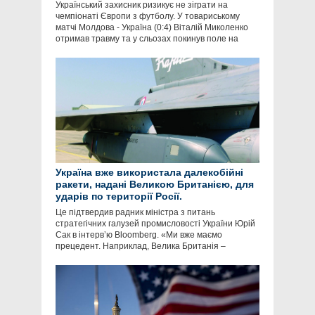
Український захисник ризикує не зіграти на
чемпіонаті Європи з футболу. У товариському
матчі Молдова - Україна (0:4) Віталій Миколенко
отримав травму та у сльозах покинув поле на
Україна вже використала далекобійні
ракети, надані Великою Британією, для
ударів по території Росії.
Це підтвердив радник міністра з питань
стратегічних галузей промисловості України Юрій
Сак в інтервʼю Bloomberg. «Ми вже маємо
прецедент. Наприклад, Велика Британія –