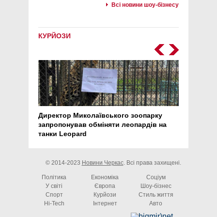
Всі новини шоу-бізнесу
КУРЙОЗИ
Директор Миколаївського зоопарку
Перс
запропонував обміняти леопардів на
30 ро
танки Leopard
арте
© 2014-2023
Новини Черкас
. Всі права захищені.
Політика
Економіка
Соціум
У світі
Європа
Шоу-бізнес
Спорт
Курйози
Стиль життя
Hi-Tech
Інтернет
Авто