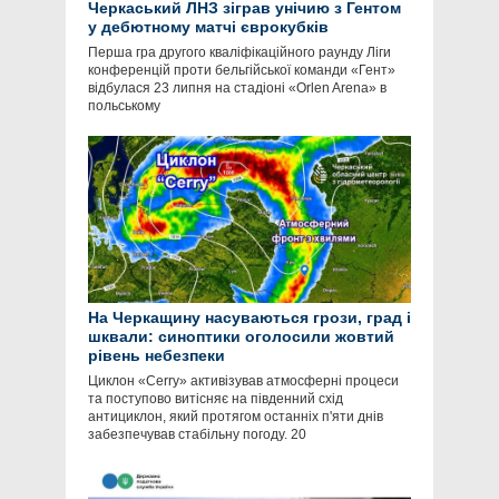
Черкаський ЛНЗ зіграв унічию з Гентом
у дебютному матчі єврокубків
Перша гра другого кваліфікаційного раунду Ліги
конференцій проти бельгійської команди «Гент»
відбулася 23 липня на стадіоні «Orlen Arena» в
польському
На Черкащину насуваються грози, град і
шквали: синоптики оголосили жовтий
рівень небезпеки
Циклон «Cerry» активізував атмосферні процеси
та поступово витісняє на південний схід
антициклон, який протягом останніх п'яти днів
забезпечував стабільну погоду. 20