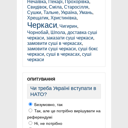
Нечаївка
,
Пекарі
,
Прохорівка
,
Свидівок
,
Сміла
,
Старосілля
,
Сушки
,
Тальне
,
Україна
,
Умань
,
Хрещатик
,
Христинівка
,
Черкаси
,
Чигирин
,
Чорнобай
,
Шпола
,
доставка суші
черкаси
,
заказати суші черкаси
,
замовити суші в черкасах
,
замовити суші черкаси
,
суші бокс
черкаси
,
суші в черкасах
,
суші
черкаси
ОПИТУВАННЯ
Чи треба Україні вступати в
НАТО?
Безумовно, так
Так, але це потрібно вирішувати на
референдумі
Ні, не потрібно