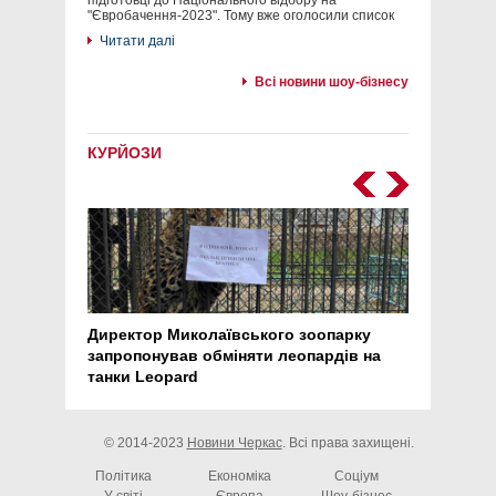
підготовці до Національного відбору на
"Євробачення-2023". Тому вже оголосили список
Читати далі
Всі новини шоу-бізнесу
КУРЙОЗИ
Директор Миколаївського зоопарку
Перс
запропонував обміняти леопардів на
30 ро
танки Leopard
арте
© 2014-2023
Новини Черкас
. Всі права захищені.
Політика
Економіка
Соціум