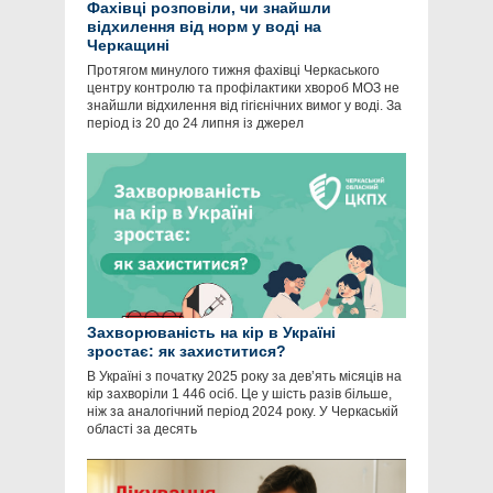
Фахівці розповіли, чи знайшли
відхилення від норм у воді на
Черкащині
Протягом минулого тижня фахівці Черкаського
центру контролю та профілактики хвороб МОЗ не
знайшли відхилення від гігієнічних вимог у воді. За
період із 20 до 24 липня із джерел
Захворюваність на кір в Україні
зростає: як захиститися?
В Україні з початку 2025 року за дев’ять місяців на
кір захворіли 1 446 осіб. Це у шість разів більше,
ніж за аналогічний період 2024 року. У Черкаській
області за десять