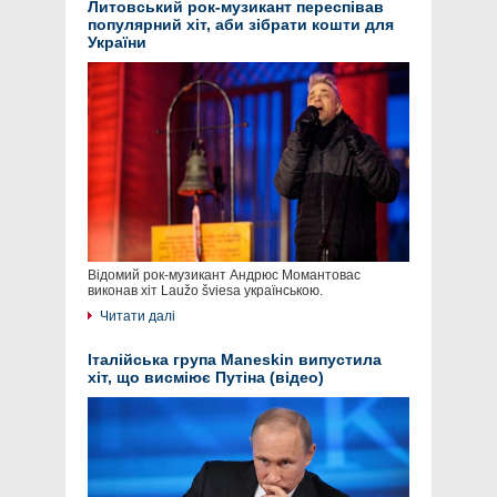
Литовський рок-музикант переспівав
популярний хіт, аби зібрати кошти для
України
Відомий рок-музикант Андрюс Момантовас
виконав хіт Laužo šviesa українською.
Читати далі
Італійська група Maneskin випустила
хіт, що висміює Путіна (відео)