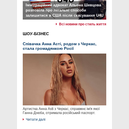
Імміграційний адвокат Альона Шевцова
розповіла про легальні способи
залишитися в США після скасування U4U
Всі новини про стиль життя
ШОУ-БІЗНЕС
Співачка Анна Асті, родом з Черкас,
стала громадянкою Росії
Артистка Анна Asti з Черкас, справжнє ім'я якої
Ганна Дзюба, отримала російський паспорт.
Читати далі