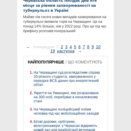
Черкаська область посідає девʼяте
місце за рівнем захворюваності на
туберкульоз в Україні
Майже пів тисячі нових випадків захворювання на
туберкульоз виявили торік на Черкащині. Це на
понад 14% більше, ніж у 2022 році. Про це під час
брифінгу розповів генеральний
←
попередня
1
2
3
4
5
6
7
8
9
10
...
19
наступна
→
НАЙПОПУЛЯРНІШЕ
/
ЩО КОМЕНТУЮТЬ
На Черкащині суд розглядатиме справу
20-річного студента, звинуваченого у
передачі ФСБ даних про енергетичний
об'єкт.
Укриття на Уманщині, яке розраховане
на 300 осіб, перебуває в неналежному
стані
На Черкащині поліцейський побив
чоловіка під час мобілізаційних заходів
Бігові доріжки, орбітреки,
велотренажери: у Черкасах відкриють
новий зал для реабілітації ветеранів