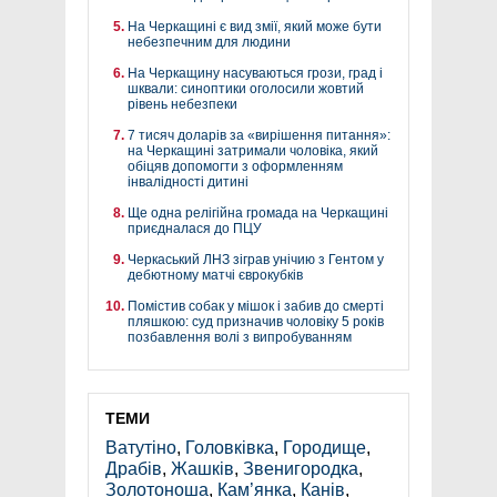
На Черкащині є вид змії, який може бути
небезпечним для людини
На Черкащину насуваються грози, град і
шквали: синоптики оголосили жовтий
рівень небезпеки
7 тисяч доларів за «вирішення питання»:
на Черкащині затримали чоловіка, який
обіцяв допомогти з оформленням
інвалідності дитині
Ще одна релігійна громада на Черкащині
приєдналася до ПЦУ
Черкаський ЛНЗ зіграв унічию з Гентом у
дебютному матчі єврокубків
Помістив собак у мішок і забив до смерті
пляшкою: суд призначив чоловіку 5 років
позбавлення волі з випробуванням
ТЕМИ
Ватутіно
,
Головківка
,
Городище
,
Драбів
,
Жашків
,
Звенигородка
,
Золотоноша
,
Кам’янка
,
Канів
,