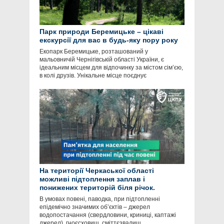
Парк природи Беремицьке – цікаві
екскурсії для вас в будь-яку пору року
Екопарк Беремицьке, розташований у
мальовничій Чернігівській області України, є
ідеальним місцем для відпочинку за містом сім’єю,
в колі друзів. Унікальне місце поєднує
На території Черкаської області
можливі підтоплення заплав і
понижених територій біля річок.
В умовах повені, паводка, при підтопленні
епідемічно значимих об’єктів – джерел
водопостачання (свердловини, криниці, каптажі
джерел), гноєсховищ, сміттєзвалищ,