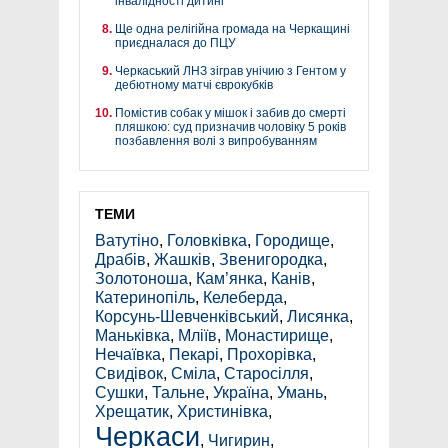
інвалідності дитині
Ще одна релігійна громада на Черкащині
приєдналася до ПЦУ
Черкаський ЛНЗ зіграв унічию з Гентом у
дебютному матчі єврокубків
Помістив собак у мішок і забив до смерті
пляшкою: суд призначив чоловіку 5 років
позбавлення волі з випробуванням
ТЕМИ
Ватутіно
,
Головківка
,
Городище
,
Драбів
,
Жашків
,
Звенигородка
,
Золотоноша
,
Кам’янка
,
Канів
,
Катеринопіль
,
Келеберда
,
Корсунь-Шевченківський
,
Лисянка
,
Маньківка
,
Мліїв
,
Монастирище
,
Нечаївка
,
Пекарі
,
Прохорівка
,
Свидівок
,
Сміла
,
Старосілля
,
Сушки
,
Тальне
,
Україна
,
Умань
,
Хрещатик
,
Христинівка
,
Черкаси
,
Чигирин
,