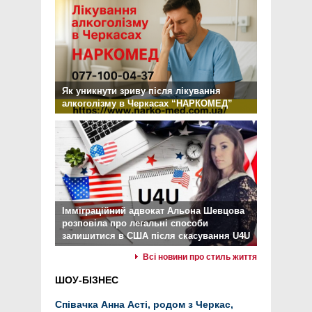
Як уникнути зриву після лікування
алкоголізму в Черкасах “НАРКОМЕД”
Імміграційний адвокат Альона Шевцова
розповіла про легальні способи
залишитися в США після скасування U4U
Всі новини про стиль життя
ШОУ-БІЗНЕС
Співачка Анна Асті, родом з Черкас,