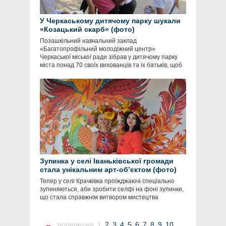
У Черкаському дитячому парку шукали
«Козацький скарб» (фото)
Позашкільний навчальний заклад
«Багатопрофільний молодіжний центр»
Черкаської міської ради зібрав у дитячому парку
міста понад 70 своїх вихованців та їх батьків, щоб
Зупинка у селі Іваньківської громади
стала унікальним арт-об’єктом (фото)
Тепер у селі Крачківка проїжджаючі спеціально
зупиняються, аби зробити селфі на фоні зупинки,
що стала справжнім витвором мистецтва
←
попередня
1
2
3
4
5
6
7
8
9
10
...