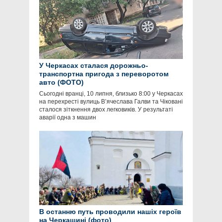
У Черкасах сталася дорожньо-
транспортна пригода з переворотом
авто (ФОТО)
Сьогодні вранці, 10 липня, близько 8:00 у Черкасах
на перехресті вулиць В’ячеслава Галви та Чіковані
сталося зіткнення двох легковиків. У результаті
аварії одна з машин
В останню путь проводили нашіх героїв
на Черкащині (фото)