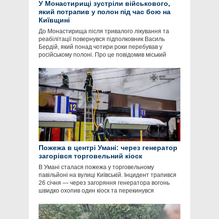
У Монастирищі зустріли військового,
який потрапив у полон під час бою на
Київщині
До Монастирища після тривалого лікування та
реабілітації повернувся підполковник Василь
Бердій, який понад чотири роки перебував у
російському полоні. Про це повідомив міський
Пожежа в центрі Умані: через генератор
загорівся торговельний кіоск
В Умані сталася пожежа у торговельному
павільйоні на вулиці Київській. Інцидент трапився
26 січня — через загоряння генератора вогонь
швидко охопив один кіоск та перекинувся