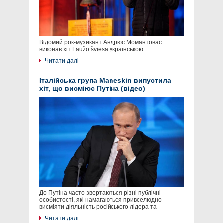
Відомий рок-музикант Андрюс Момантовас
виконав хіт Laužo šviesa українською.
Читати далі
Італійська група Maneskin випустила
хіт, що висміює Путіна (відео)
До Путіна часто звертаються різні публічні
особистості, які намагаються привселюдно
висміяти діяльність російського лідера та
Читати далі