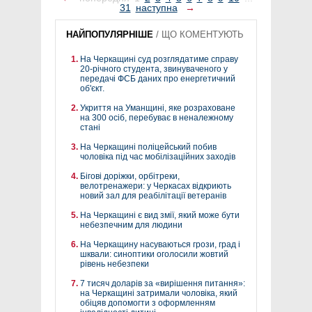
31
наступна
→
НАЙПОПУЛЯРНІШЕ
/
ЩО КОМЕНТУЮТЬ
На Черкащині суд розглядатиме справу
20-річного студента, звинуваченого у
передачі ФСБ даних про енергетичний
об'єкт.
Укриття на Уманщині, яке розраховане
на 300 осіб, перебуває в неналежному
стані
На Черкащині поліцейський побив
чоловіка під час мобілізаційних заходів
Бігові доріжки, орбітреки,
велотренажери: у Черкасах відкриють
новий зал для реабілітації ветеранів
На Черкащині є вид змії, який може бути
небезпечним для людини
На Черкащину насуваються грози, град і
шквали: синоптики оголосили жовтий
рівень небезпеки
7 тисяч доларів за «вирішення питання»:
на Черкащині затримали чоловіка, який
обіцяв допомогти з оформленням