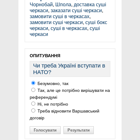
Чорнобай
,
Шпола
,
доставка суші
черкаси
,
заказати суші черкаси
,
замовити суші в черкасах
,
замовити суші черкаси
,
суші бокс
черкаси
,
суші в черкасах
,
суші
черкаси
ОПИТУВАННЯ
Чи треба Україні вступати в
НАТО?
Безумовно, так
Так, але це потрібно вирішувати на
референдумі
Ні, не потрібно
Треба відновити Варшавський
договір
Голосувати
Результати