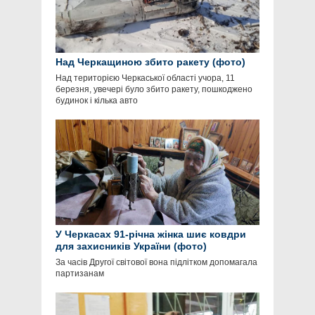
Над Черкащиною збито ракету (фото)
Над територією Черкаської області учора, 11
березня, увечері було збито ракету, пошкоджено
будинок і кілька авто
У Черкасах 91-річна жінка шиє ковдри
для захисників України (фото)
За часів Другої світової вона підлітком допомагала
партизанам