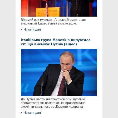
Відомий рок-музикант Андрюс Момантовас
виконав хіт Laužo šviesa українською.
Читати далі
Італійська група Maneskin випустила
хіт, що висміює Путіна (відео)
До Путіна часто звертаються різні публічні
особистості, які намагаються привселюдно
висміяти діяльність російського лідера та
Читати далі