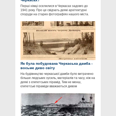
Черкасах?
Перші німці оселилися в Черкасах задовго до
1941 року. Про це свідчать деякі архітектурні
споруди на старих фотографіях нашого міста.
Як була побудована Черкаська дамба -
восьме диво світу
На будівництво черкаської дамби було витрачено
більше людських зусиль, матеріалів та часу, ніж на
деякі з єгипетських пірамід. Тим не менш,
єгипетські піраміди вважаються дивом