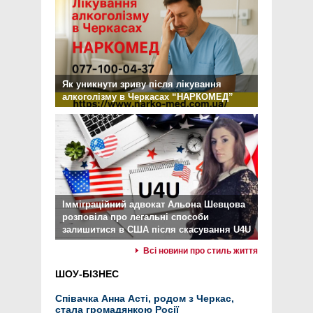
Як уникнути зриву після лікування
алкоголізму в Черкасах “НАРКОМЕД”
Імміграційний адвокат Альона Шевцова
розповіла про легальні способи
залишитися в США після скасування U4U
Всі новини про стиль життя
ШОУ-БІЗНЕС
Співачка Анна Асті, родом з Черкас,
стала громадянкою Росії