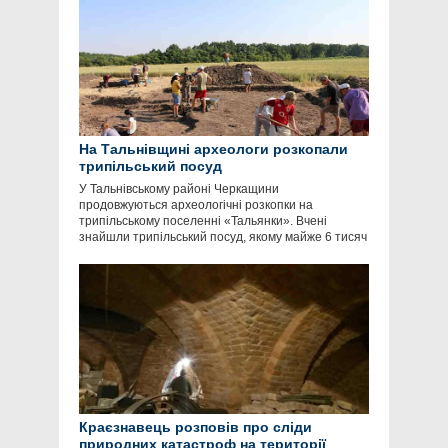
На Тальнівщині археологи розкопали
трипільський посуд
У Тальнівському районі Черкащини
продовжуються археологічні розкопки на
трипільському поселенні «Тальянки». Вчені
знайшли трипільський посуд, якому майже 6 тисяч
Краєзнавець розповів про сліди
природних катастроф на території