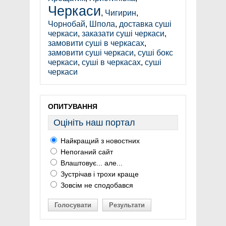
Черкаси
,
Чигирин
,
Чорнобай
,
Шпола
,
доставка суші
черкаси
,
заказати суші черкаси
,
замовити суші в черкасах
,
замовити суші черкаси
,
суші бокс
черкаси
,
суші в черкасах
,
суші
черкаси
ОПИТУВАННЯ
Оцініть наш портал
Найкращий з новостних
Непоганий сайт
Влаштовує... але...
Зустрічав і трохи краще
Зовсім не сподобався
Голосувати
Результати