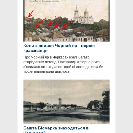
Коли з’явився Чорний яр - версія
краєзнавця
Про Чорний яр в Черкасах існує багато
стародавніх легенд. Насправді ж Чорна річка
з’явилася не так давно, щоб ці легенди хоча би
трохи відповідали дійсності.
Башта Бісмарка знаходиться в