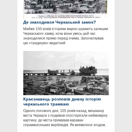
Де знаходився Черкаський замок?
Майже 150 років історики марно шукають залишки
Черкаського замку, хоча вони увесь цей час
знаходилися прямо перед очима. Започаткував
цю «традицію» видатний
Краєзнавець розповів дивну історію
черкаського трамваю
Одного погожого дня, 105 років назад, мешканці
міста Черкаси з подивом спостерігали неймовірну
картину: до міста прямував караван
справжнісіньких верблюдів. Як виявилося згодом,