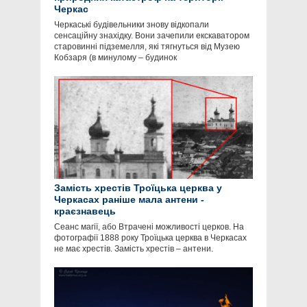
Черкас
Черкаські будівельники знову відкопали
сенсаційну знахідку. Вони зачепили екскаватором
старовинні підземелля, які тягнуться від Музею
Кобзаря (в минулому – будинок
Замість хрестів Троїцька церква у
Черкасах раніше мала антени -
краєзнавець
Сеанс магії, або Втрачені можливості церков. На
фотографії 1888 року Троїцька церква в Черкасах
не має хрестів. Замість хрестів – антени.