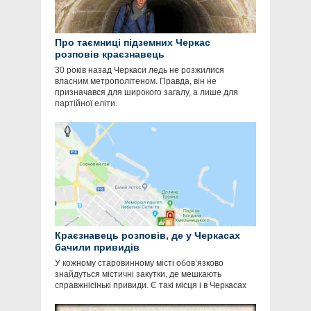
Про таємниці підземних Черкас
розповів краєзнавець
30 років назад Черкаси ледь не розжилися
власним метрополітеном. Правда, він не
призначався для широкого загалу, а лише для
партійної еліти.
Краєзнавець розповів, де у Черкасах
бачили привидів
У кожному старовинному місті обов’язково
знайдуться містичні закутки, де мешкають
справжнісінькі привиди. Є такі місця і в Черкасах