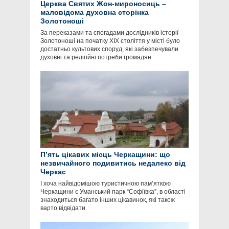
Церква Святих Жон-мироносиць –
маловідома духовна сторінка
Золотоноші
За переказами та спогадами дослідників історії
Золотоноші на початку ХІХ століття у місті було
достатньо культових споруд, які забезпечували
духовні та релігійні потреби громадян.
П’ять цікавих місць Черкащини: що
незвичайного подивитись недалеко від
Черкас
І хоча найвідомішою туристичною пам’яткою
Черкащини є Уманський парк “Софіївка”, в області
знаходиться багато інших цікавинок, які також
варто відвідати