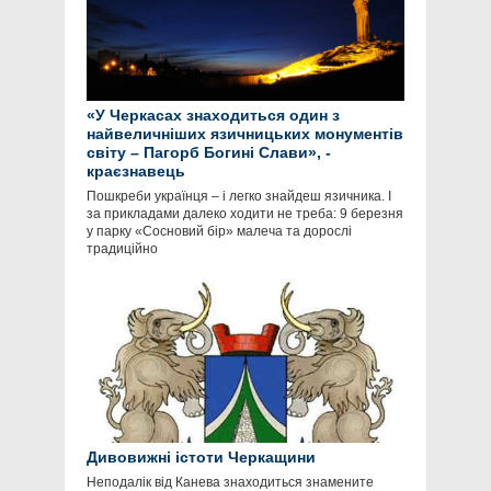
«У Черкасах знаходиться один з
найвеличніших язичницьких монументів
світу – Пагорб Богині Слави», -
краєзнавець
Пошкреби українця – і легко знайдеш язичника. І
за прикладами далеко ходити не треба: 9 березня
у парку «Сосновий бір» малеча та дорослі
традиційно
Дивовижні істоти Черкащини
Неподалік від Канева знаходиться знамените