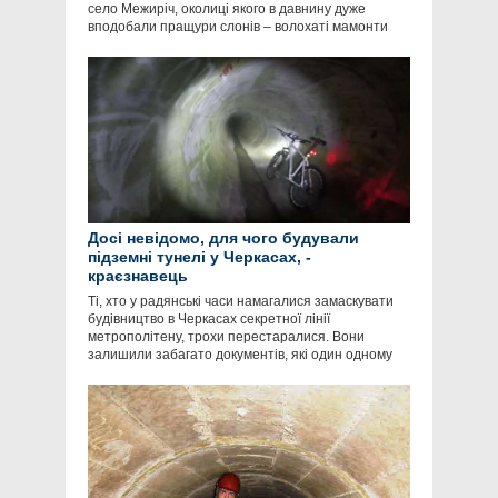
село Межиріч, околиці якого в давнину дуже
вподобали пращури слонів – волохаті мамонти
Досі невідомо, для чого будували
підземні тунелі у Черкасах, -
краєзнавець
Ті, хто у радянські часи намагалися замаскувати
будівництво в Черкасах секретної лінії
метрополітену, трохи перестаралися. Вони
залишили забагато документів, які один одному