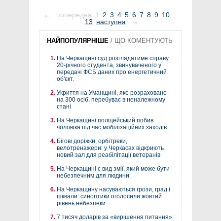
←
попередня
1
2
3
4
5
6
7
8
9
10
...
13
наступна
→
НАЙПОПУЛЯРНІШЕ
/
ЩО КОМЕНТУЮТЬ
На Черкащині суд розглядатиме справу
20-річного студента, звинуваченого у
передачі ФСБ даних про енергетичний
об'єкт.
Укриття на Уманщині, яке розраховане
на 300 осіб, перебуває в неналежному
стані
На Черкащині поліцейський побив
чоловіка під час мобілізаційних заходів
Бігові доріжки, орбітреки,
велотренажери: у Черкасах відкриють
новий зал для реабілітації ветеранів
На Черкащині є вид змії, який може бути
небезпечним для людини
На Черкащину насуваються грози, град і
шквали: синоптики оголосили жовтий
рівень небезпеки
7 тисяч доларів за «вирішення питання»: