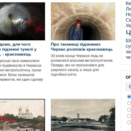
Ке
Ли
Не
См
Ук
Ч
Ш
ідомо, для чого
Про таємниці підземних
су
 підземні тунелі у
Черкас розповів краєзнавець
за
, - краєзнавець
30 років назад Черкаси ледь не
че
розжилися власним метрополітеном.
адянські часи намагалися
Правда, він не призначався для
и будівництво в Черкасах
широкого загалу, а лише для
інії метрополітену, трохи
партійної еліти.
ися. Вони залишили
О
кументів, які один одному