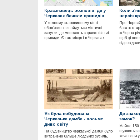
Краєзнавець розповів, де у
Коли з’я
Черкасах бачили привидів
версія к
У кожному старовинному місті
Про Чорний
обов’язково знайдуться містичні
багато ста
закутки, де мешкають справжнісінькі
ж Чорна річ
привиди. Є такі місця і в Черкасах
щоб ці леге
відповідали
Як була побудована
Де знахо
Черкаська дамба - восьме
замок?
диво світу
Майже 150 
шукають за
На будівництво черкаської дамби було
хоча вони 
витрачено більше людських зусиль,