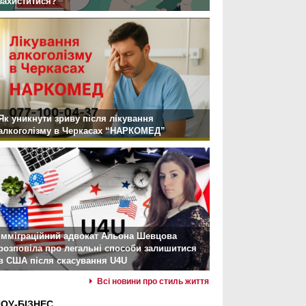
захиститися?
Як уникнути зриву після лікування
алкоголізму в Черкасах “НАРКОМЕД”
Імміграційний адвокат Альона Шевцова
розповіла про легальні способи залишитися
в США після скасування U4U
Всі новини про стиль життя
ОУ-БІЗНЕС