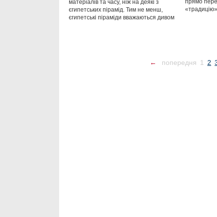
прямо пере
матеріалів та часу, ніж на деякі з
«традицію»
єгипетських пірамід. Тим не менш,
єгипетські піраміди вважаються дивом
←
попередня
1
2