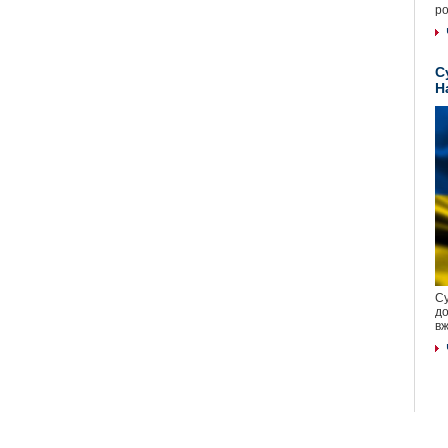
ро
С
Н
Су
до
вж