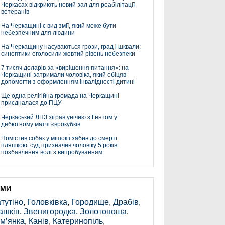
Черкасах відкриють новий зал для реабілітації
ветеранів
На Черкащині є вид змії, який може бути
небезпечним для людини
На Черкащину насуваються грози, град і шквали:
синоптики оголосили жовтий рівень небезпеки
7 тисяч доларів за «вирішення питання»: на
Черкащині затримали чоловіка, який обіцяв
допомогти з оформленням інвалідності дитині
Ще одна релігійна громада на Черкащині
приєдналася до ПЦУ
Черкаський ЛНЗ зіграв унічию з Гентом у
дебютному матчі єврокубків
Помістив собак у мішок і забив до смерті
пляшкою: суд призначив чоловіку 5 років
позбавлення волі з випробуванням
ЕМИ
тутіно
,
Головківка
,
Городище
,
Драбів
,
ашків
,
Звенигородка
,
Золотоноша
,
м’янка
,
Канів
,
Катеринопіль
,