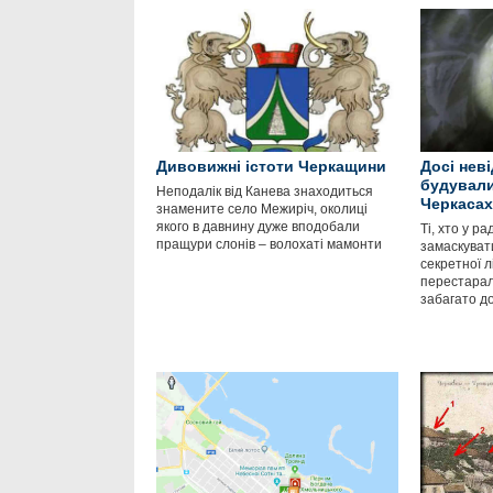
Дивовижні істоти Черкащини
Досі нев
будували
Неподалік від Канева знаходиться
Черкасах
знамените село Межиріч, околиці
якого в давнину дуже вподобали
Ті, хто у р
пращури слонів – волохаті мамонти
замаскуват
секретної л
перестарал
забагато до