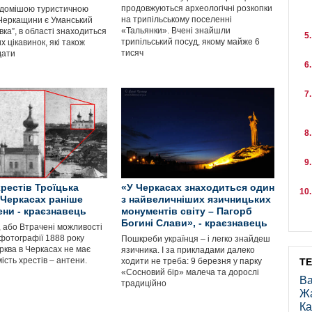
продовжуються археологічні розкопки
відомішою туристичною
на трипільському поселенні
Черкащини є Уманський
«Тальянки». Вчені знайшли
вка”, в області знаходиться
трипільський посуд, якому майже 6
х цікавинок, які також
тисяч
дати
хрестів Троїцька
«У Черкасах знаходиться один
 Черкасах раніше
з найвеличніших язичницьких
ени - краєзнавець
монументів світу – Пагорб
Богині Слави», - краєзнавець
, або Втрачені можливості
 фотографії 1888 року
Пошкреби українця – і легко знайдеш
рква в Черкасах не має
язичника. І за прикладами далеко
мість хрестів – антени.
ходити не треба: 9 березня у парку
Т
«Сосновий бір» малеча та дорослі
Ва
традиційно
Ж
Ка