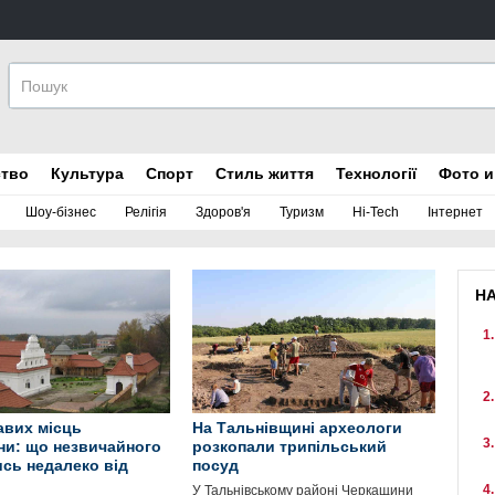
ство
Культура
Спорт
Стиль життя
Технології
Фото и
Шоу-бізнес
Релігія
Здоров'я
Туризм
Hi-Tech
Інтернет
Н
кавих місць
На Тальнівщині археологи
и: що незвичайного
розкопали трипільський
сь недалеко від
посуд
У Тальнівському районі Черкащини