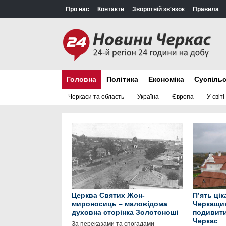
Про нас
Контакти
Зворотній зв'язок
Правила
Головна
Політика
Економіка
Суспіль
Черкаси та область
Україна
Європа
У світі
Церква Святих Жон-
П’ять ці
мироносиць – маловідома
Черкащин
духовна сторінка Золотоноші
подивити
Черкас
За переказами та спогадами