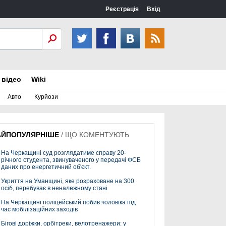
Реєстрація
Вхід
 відео
Wiki
Авто
Курйози
АЙПОПУЛЯРНІШЕ
/
ЩО КОМЕНТУЮТЬ
На Черкащині суд розглядатиме справу 20-
річного студента, звинуваченого у передачі ФСБ
даних про енергетичний об'єкт.
Укриття на Уманщині, яке розраховане на 300
осіб, перебуває в неналежному стані
На Черкащині поліцейський побив чоловіка під
час мобілізаційних заходів
Бігові доріжки, орбітреки, велотренажери: у