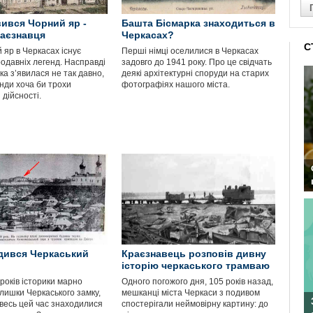
вився Чорний яр -
Башта Бісмарка знаходиться в
раєзнавця
Черкасах?
С
 яр в Черкасах існує
Перші німці оселилися в Черкасах
родавніх легенд. Насправді
задовго до 1941 року. Про це свідчать
ка з’явилася не так давно,
деякі архітектурні споруди на старих
нди хоча би трохи
фотографіях нашого міста.
 дійсності.
дився Черкаський
Краєзнавець розповів дивну
історію черкаського трамваю
років історики марно
Одного погожого дня, 105 років назад,
лишки Черкаського замку,
мешканці міста Черкаси з подивом
увесь цей час знаходилися
спостерігали неймовірну картину: до