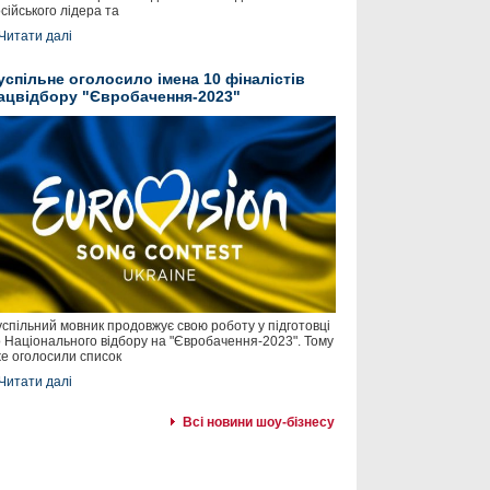
сійського лідера та
Читати далі
успільне оголосило імена 10 фіналістів
ацвідбору "Євробачення-2023"
спільний мовник продовжує свою роботу у підготовці
 Національного відбору на "Євробачення-2023". Тому
е оголосили список
Читати далі
Всі новини шоу-бізнесу