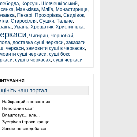
леберда
,
Корсунь-Шевченківський
,
сянка
,
Маньківка
,
Мліїв
,
Монастирище
,
чаївка
,
Пекарі
,
Прохорівка
,
Свидівок
,
іла
,
Старосілля
,
Сушки
,
Тальне
,
раїна
,
Умань
,
Хрещатик
,
Христинівка
,
еркаси
,
Чигирин
,
Чорнобай
,
пола
,
доставка суші черкаси
,
заказати
ші черкаси
,
замовити суші в черкасах
,
мовити суші черкаси
,
суші бокс
ркаси
,
суші в черкасах
,
суші черкаси
ПИТУВАННЯ
Оцініть наш портал
Найкращий з новостних
Непоганий сайт
Влаштовує... але...
Зустрічав і трохи краще
Зовсім не сподобався