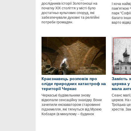
дослідників історії Золотоноші на
І хоча най
початку ХІХ століття у місті було
пам’яткою 
достатньо культових споруд, які
парк “Софії
забезпечували духовні та релігійні
багато інши
потреби громадян.
варто відві
Краєзнавець розповів про
Замість 
сліди природних катастроф на
церква у
території Черкас
мала ант
Черкаські будівельники знову
Сеанс магії
відкопали сенсаційну знахідку. Вони
церков. На
зачепили екскаватором старовинні
Троїцька це
підземелля, які тягнуться від Музею
хрестів. За
Кобзаря (в минулому – будинок