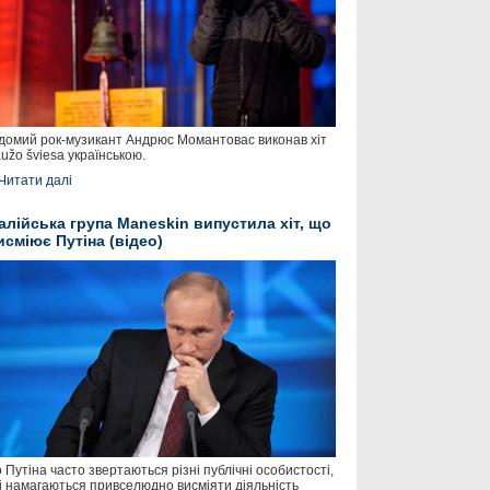
домий рок-музикант Андрюс Момантовас виконав хіт
užo šviesa українською.
Читати далі
талійська група Maneskin випустила хіт, що
исміює Путіна (відео)
 Путіна часто звертаються різні публічні особистості,
і намагаються привселюдно висміяти діяльність