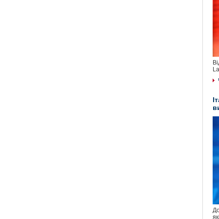
Ві
La
І
в
До
як