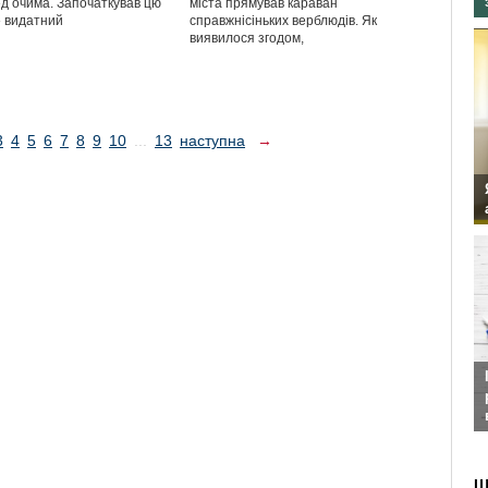
д очима. Започаткував цю
міста прямував караван
 видатний
справжнісіньких верблюдів. Як
виявилося згодом,
3
4
5
6
7
8
9
10
...
13
наступна
→
Ш