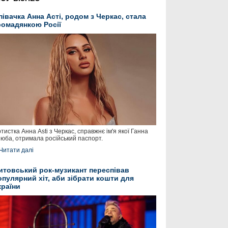
півачка Анна Асті, родом з Черкас, стала
ромадянкою Росії
тистка Анна Asti з Черкас, справжнє ім'я якої Ганна
юба, отримала російський паспорт.
Читати далі
итовський рок-музикант переспівав
опулярний хіт, аби зібрати кошти для
країни