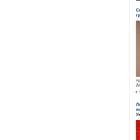
С
г
Ар
Дз
Л
п
У