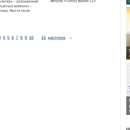
випуску «Голосу країни-12»
 «Інтер» – резонансний
осується кожного» –
итина. Життя після
3
4
5
6
7
8
9
10
...
15
наступна
→
Ш