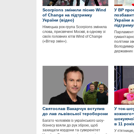
Scorpions змінили пісню Wind
У ВР про
of Change на підтримку
позбавит
України (відео)
України а
підтриму
Німецька рок-група Scorpions змінила
слова, присвячені Москві, в одному зі
Парламентс
своїх головних хітів Wind of Change
гуманітарно
(«Вітер змін»).
політики з
Володимира
державних 
Святослав Вакарчук вступив
У ток-шо
до лав львівської тероборони
кожного»
шокуючої 
Багато чоловіків із українського шоу-
в 11 рок
бізнесу взяли до рук зброю, щоб
захищати кордони та суверенітет
У п'ятницю,