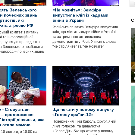
сять Зеленського
«Не мовчіть»: Земфіра
и почесних звань
випустила кліп із кадрами
ртистів, які
війни в Україні
С
ють агресію РФ
Російська співачка Земфіра випустила
кліп, що містить кадри війни в Україні
ький комітет з питань
та затримання антивоєнних
ї та інформаційної
демонстрантів у Росії. У пісні є слова
вернувся до президента
"не стріляйте" та "не мовчите"
 Зеленського позбавити
нагород – почесних звань
у «Стосується
Що чекати у новому випуску
 – продовження
«Голосу країни-12»
історії дівчинки, яка
Повернення Тіни Кароль, хірург, який
ів стала мамою
лікує голосом, та фіналістка
«Голос.Діти-5»: що чекати у новому
 18 лютого, о 18:00 на