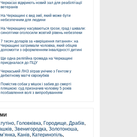
Черкасах відкриють новий зал для реабілітації
ветеранів
На Черкащині є вид змії, який може бути
небезпечним для людини
На Черкащину насуваються грози, град і шквали:
синоптики оголосили жовтий рівень небезпеки
7 тисяч доларів за «вирішення питання»: на
Черкащині затримали чоловіка, який обіцяв
допомогти з оформленням інвалідності дитині
Ще одна релігійна громада на Черкащині
приєдналася до ПЦУ
Черкаський ЛНЗ зіграв унічию з Гентом у
дебютному матчі єврокубків
Помістив собак у мішок і забив до смерті
пляшкою: суд призначив чоловіку 5 років
позбавлення волі з випробуванням
ЕМИ
тутіно
,
Головківка
,
Городище
,
Драбів
,
ашків
,
Звенигородка
,
Золотоноша
,
м’янка
,
Канів
,
Катеринопіль
,