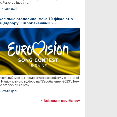
сійського лідера та
Читати далі
успільне оголосило імена 10 фіналістів
ацвідбору "Євробачення-2023"
спільний мовник продовжує свою роботу у підготовці
 Національного відбору на "Євробачення-2023". Тому
е оголосили список
Читати далі
Всі новини шоу-бізнесу