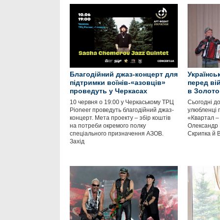
Благодійний джаз-концерт для
Українсь
підтримки воїнів-«азовців»
перед в
проведуть у Черкасах
в Золото
10 червня о 19:00 у Черкаському ТРЦ
Сьогодні д
Pioneer проведуть благодійний джаз-
улюбленці п
концерт. Мета проекту – збір коштів
«Квартал –
на потреби окремого полку
Олександр П
спеціального призначення АЗОВ.
Скрипка й 
Захід