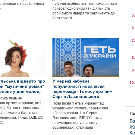
 виконав хіт Laužo šviesa
публічні особистості, які намагаються
.
привселюдно висміяти діяльність
російського лідера та закликають до
його совісті.
льська відверто про
У мережі набуває
ий “музичний роман”
популярності нова пісня
просвіту для молоді
переможця «Голосу країни»
Сергія Лазановського
ська ледь не
ша артистка країни, якій
Нова пісня "Геть з України" від
и (або навіть вона сама
українського співака, переможця
а) романи з багатьма
«Голосу країни-11» Сергія
Т
ловіками. І якщо DZIDZIO
Лазановського |RIDNYI стала
Ва
др
неймовірно популярною у
Ж
соцмережах і отримала
Ка