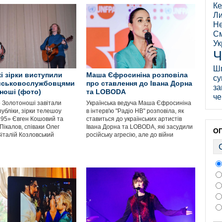
Ке
Ли
Не
См
Ук
Ч
Ш
кі зірки виступили
Маша Єфросиніна розповіла
су
ійськовослужбовцями
про ставлення до Івана Дорна
за
ноші (фото)
та LOBODA
че
о Золотоноші завітали
Українська ведуча Маша Єфросиніна
убліки, зірки телешоу
в інтерв'ю "Радіо НВ" розповіла, як
 95» Євген Кошовий та
ставиться до українських артистів
ікалов, співаки Олег
Івана Дорна та LOBODA, які засудили
О
Віталій Козловський
російську агресію, але до війни