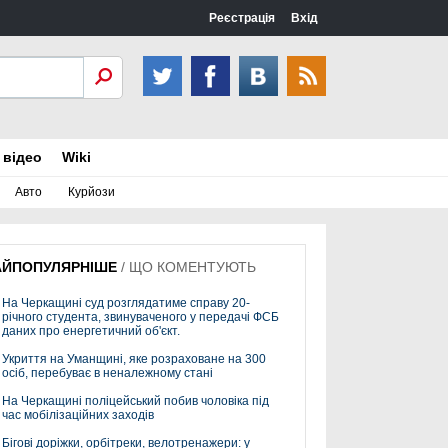
Реєстрація
Вхід
 відео
Wiki
Авто
Курйози
АЙПОПУЛЯРНІШЕ
/
ЩО КОМЕНТУЮТЬ
На Черкащині суд розглядатиме справу 20-
річного студента, звинуваченого у передачі ФСБ
даних про енергетичний об'єкт.
Укриття на Уманщині, яке розраховане на 300
осіб, перебуває в неналежному стані
На Черкащині поліцейський побив чоловіка під
час мобілізаційних заходів
Бігові доріжки, орбітреки, велотренажери: у