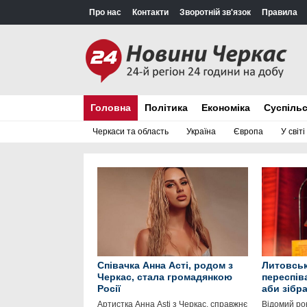
Про нас
Контакти
Зворотній зв'язок
Правила
Головна
Політика
Економіка
Суспіль
Черкаси та область
Україна
Європа
У світі
Співачка Анна Асті, родом з
Литовськ
Черкас, стала громадянкою
переспів
Росії
аби зібр
Артистка Анна Asti з Черкас, справжнє
Відомий ро