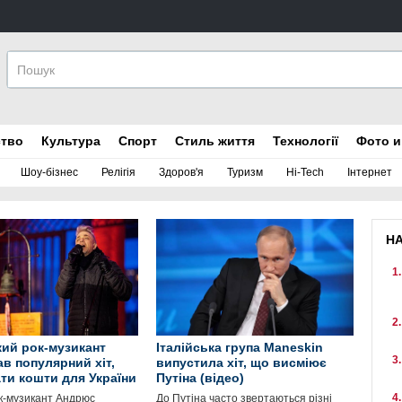
ство
Культура
Спорт
Стиль життя
Технології
Фото и
Шоу-бізнес
Релігія
Здоров'я
Туризм
Hi-Tech
Інтернет
Н
ий рок-музикант
Італійська група Maneskin
ав популярний хіт,
випустила хіт, що висміює
ати кошти для України
Путіна (відео)
к-музикант Андрюс
До Путіна часто звертаються різні