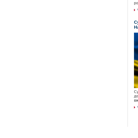
ро
С
Н
Су
до
вж