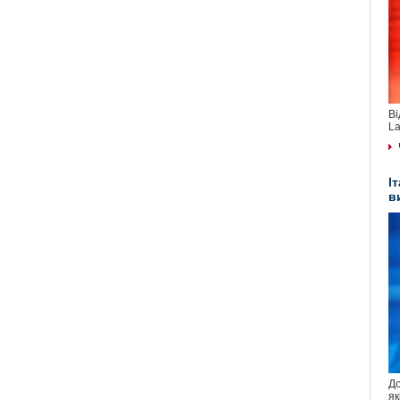
Ві
La
І
в
До
як