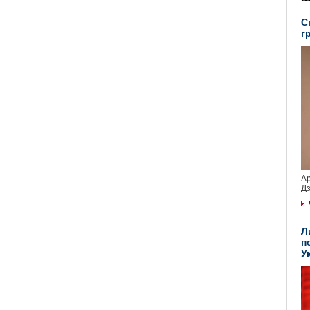
С
г
Ар
Дз
Л
п
У