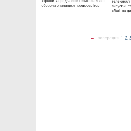
України. Серед членів територіальної
телеканалі
оборони опинилися продюсер Ігор
випуск «Ст
«Вагітна д
←
попередня
1
2