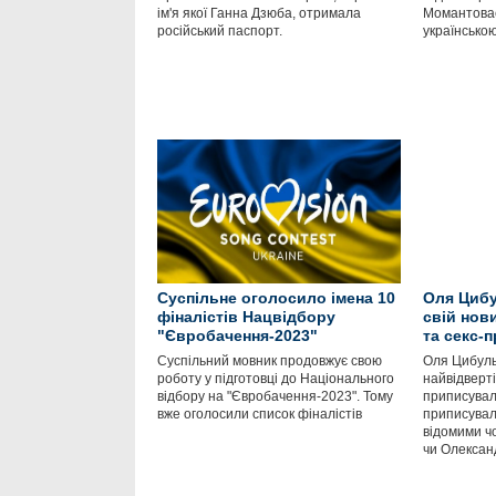
ім'я якої Ганна Дзюба, отримала
Момантовас
російський паспорт.
українською
Суспільне оголосило імена 10
Оля Цибу
фіналістів Нацвідбору
свій нов
"Євробачення-2023"
та секс-
Суспільний мовник продовжує свою
Оля Цибуль
роботу у підготовці до Національного
найвідверті
відбору на "Євробачення-2023". Тому
приписувал
вже оголосили список фіналістів
приписувал
відомими чо
чи Олексан