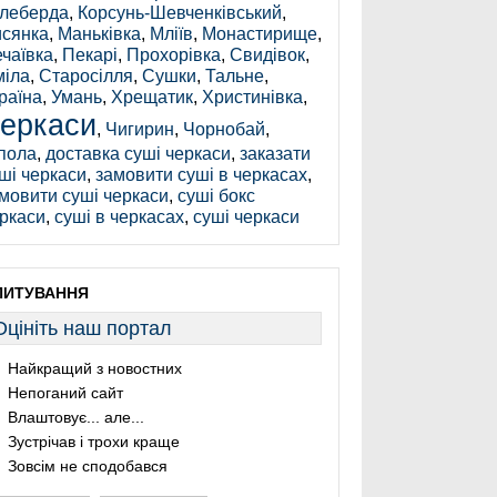
леберда
,
Корсунь-Шевченківський
,
сянка
,
Маньківка
,
Мліїв
,
Монастирище
,
чаївка
,
Пекарі
,
Прохорівка
,
Свидівок
,
іла
,
Старосілля
,
Сушки
,
Тальне
,
раїна
,
Умань
,
Хрещатик
,
Христинівка
,
еркаси
,
Чигирин
,
Чорнобай
,
пола
,
доставка суші черкаси
,
заказати
ші черкаси
,
замовити суші в черкасах
,
мовити суші черкаси
,
суші бокс
ркаси
,
суші в черкасах
,
суші черкаси
ПИТУВАННЯ
Оцініть наш портал
Найкращий з новостних
Непоганий сайт
Влаштовує... але...
Зустрічав і трохи краще
Зовсім не сподобався