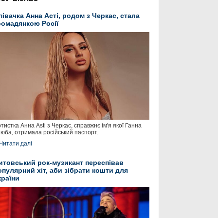
півачка Анна Асті, родом з Черкас, стала
ромадянкою Росії
тистка Анна Asti з Черкас, справжнє ім'я якої Ганна
юба, отримала російський паспорт.
Читати далі
итовський рок-музикант переспівав
опулярний хіт, аби зібрати кошти для
країни