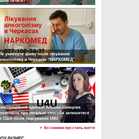
захиститися?
Як уникнути зриву після лікування
алкоголізму в Черкасах “НАРКОМЕД”
Імміграційний адвокат Альона Шевцова
розповіла про легальні способи залишитися
в США після скасування U4U
Всі новини про стиль життя
ОУ-БІЗНЕС