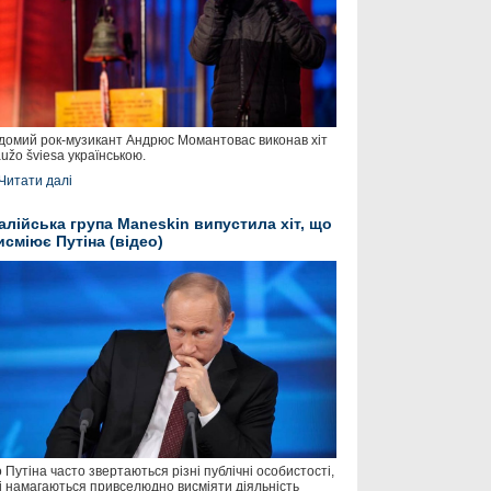
домий рок-музикант Андрюс Момантовас виконав хіт
užo šviesa українською.
Читати далі
талійська група Maneskin випустила хіт, що
исміює Путіна (відео)
 Путіна часто звертаються різні публічні особистості,
і намагаються привселюдно висміяти діяльність