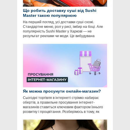
Що робить доставку суші від Sushi
Master такою популярною
На перший погляд, усі доставки суші схожі.
Стандартне меню, рол у рисі, імбир на боці. Але
популярність Sushi Master у Харкові — не
результат реклами чи моди. Це вибудувана
Як можна просунути онлайн-магазин?
Сьогодні торгівля в інтернеті стрімко набирає
обертів, а правильне просування інтернет-
магазинів ставиться ключовим фактором їхнього
розвитку і процвітання. Розберімось в тому, як