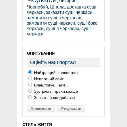
,
Чигирин
,
Чорнобай
,
Шпола
,
доставка суші
черкаси
,
заказати суші черкаси
,
замовити суші в черкасах
,
замовити суші черкаси
,
суші бокс
черкаси
,
суші в черкасах
,
суші
черкаси
ОПИТУВАННЯ
Оцініть наш портал
Найкращий з новостних
Непоганий сайт
Влаштовує... але...
Зустрічав і трохи краще
Зовсім не сподобався
Голосувати
Результати
СТИЛЬ ЖИТТЯ