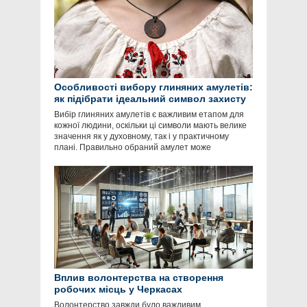
Особливості вибору глиняних амулетів:
як підібрати ідеальний символ захисту
Вибір глиняних амулетів є важливим етапом для
кожної людини, оскільки ці символи мають велике
значення як у духовному, так і у практичному
плані. Правильно обраний амулет може
Вплив волонтерства на створення
робочих місць у Черкасах
Волонтерство завжди було важливим