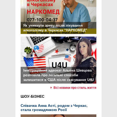
Як уникнути зриву після лікування
алкоголізму в Черкасах “НАРКОМЕД”
Імміграційний адвокат Альона Шевцова
розповіла про легальні способи
залишитися в США після скасування U4U
Всі новини про стиль життя
ШОУ-БІЗНЕС
Співачка Анна Асті, родом з Черкас,
стала громадянкою Росії