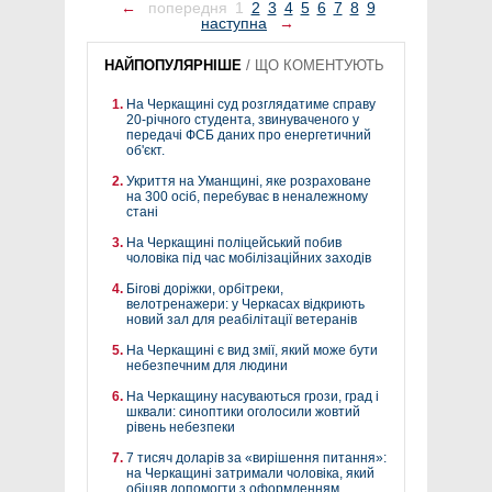
←
попередня
1
2
3
4
5
6
7
8
9
наступна
→
НАЙПОПУЛЯРНІШЕ
/
ЩО КОМЕНТУЮТЬ
На Черкащині суд розглядатиме справу
20-річного студента, звинуваченого у
передачі ФСБ даних про енергетичний
об'єкт.
Укриття на Уманщині, яке розраховане
на 300 осіб, перебуває в неналежному
стані
На Черкащині поліцейський побив
чоловіка під час мобілізаційних заходів
Бігові доріжки, орбітреки,
велотренажери: у Черкасах відкриють
новий зал для реабілітації ветеранів
На Черкащині є вид змії, який може бути
небезпечним для людини
На Черкащину насуваються грози, град і
шквали: синоптики оголосили жовтий
рівень небезпеки
7 тисяч доларів за «вирішення питання»:
на Черкащині затримали чоловіка, який
обіцяв допомогти з оформленням