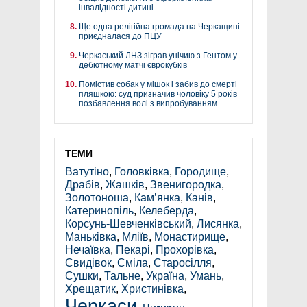
інвалідності дитині
Ще одна релігійна громада на Черкащині
приєдналася до ПЦУ
Черкаський ЛНЗ зіграв унічию з Гентом у
дебютному матчі єврокубків
Помістив собак у мішок і забив до смерті
пляшкою: суд призначив чоловіку 5 років
позбавлення волі з випробуванням
ТЕМИ
Ватутіно
,
Головківка
,
Городище
,
Драбів
,
Жашків
,
Звенигородка
,
Золотоноша
,
Кам’янка
,
Канів
,
Катеринопіль
,
Келеберда
,
Корсунь-Шевченківський
,
Лисянка
,
Маньківка
,
Мліїв
,
Монастирище
,
Нечаївка
,
Пекарі
,
Прохорівка
,
Свидівок
,
Сміла
,
Старосілля
,
Сушки
,
Тальне
,
Україна
,
Умань
,
Хрещатик
,
Христинівка
,
Черкаси