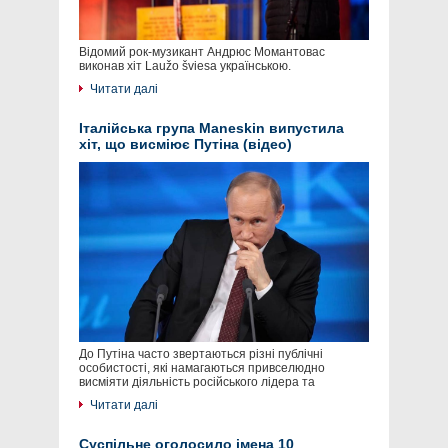
Відомий рок-музикант Андрюс Момантовас
виконав хіт Laužo šviesa українською.
Читати далі
Італійська група Maneskin випустила
хіт, що висміює Путіна (відео)
До Путіна часто звертаються різні публічні
особистості, які намагаються привселюдно
висміяти діяльність російського лідера та
Читати далі
Суспільне оголосило імена 10