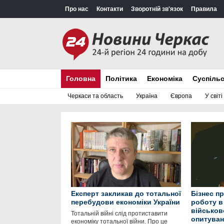
Про нас
Контакти
Зворотній зв'язок
Правила
Головна
Політика
Економіка
Суспіль
Черкаси та область
Україна
Європа
У світі
Експерт закликав до тотальної
Бізнес п
перебудови економіки України
роботу в 
військов
Тотальній війні слід протиставити
опитуван
економіку тотальної війни. Про це