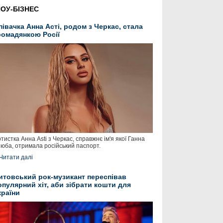
ОУ-БІЗНЕС
півачка Анна Асті, родом з Черкас, стала
ромадянкою Росії
тистка Анна Asti з Черкас, справжнє ім'я якої Ганна
юба, отримала російський паспорт.
Читати далі
итовський рок-музикант переспівав
опулярний хіт, аби зібрати кошти для
країни