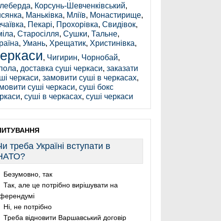
леберда
,
Корсунь-Шевченківський
,
сянка
,
Маньківка
,
Мліїв
,
Монастирище
,
чаївка
,
Пекарі
,
Прохорівка
,
Свидівок
,
іла
,
Старосілля
,
Сушки
,
Тальне
,
раїна
,
Умань
,
Хрещатик
,
Христинівка
,
еркаси
,
Чигирин
,
Чорнобай
,
пола
,
доставка суші черкаси
,
заказати
ші черкаси
,
замовити суші в черкасах
,
мовити суші черкаси
,
суші бокс
ркаси
,
суші в черкасах
,
суші черкаси
ПИТУВАННЯ
Чи треба Україні вступати в
НАТО?
Безумовно, так
Так, але це потрібно вирішувати на
ферендумі
Ні, не потрібно
Треба відновити Варшавський договір