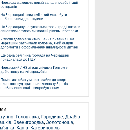
Черкасах відкриють новий зал для реабілітації
ветеранів
На Черкащині є вид змії, який може бути
небезпечним для людини
На Черкащину насуваються грози, град і шквали:
синоптики оголосили жовтий рівень небезпеки
7 тисяч доларів за «вирішення питання»: на
Черкащині затримали чоловіка, який обіцяв
допомогти з оформленням інвалідності дитині
Ще одна релігійна громада на Черкащині
приєдналася до ПЦУ
Черкаський ЛНЗ зіграв унічию з Гентом у
дебютному матчі єврокубків
Помістив собак у мішок і забив до смерті
пляшкою: суд призначив чоловіку 5 років
позбавлення волі з випробуванням
ЕМИ
тутіно
,
Головківка
,
Городище
,
Драбів
,
ашків
,
Звенигородка
,
Золотоноша
,
м’янка
,
Канів
,
Катеринопіль
,