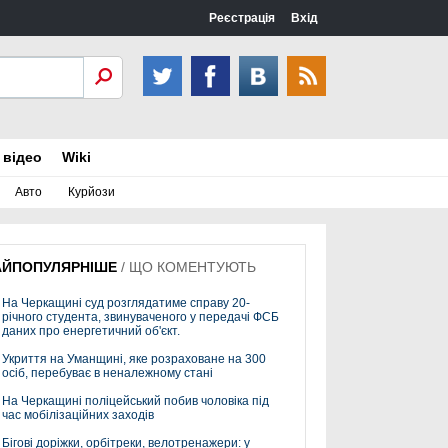
Реєстрація
Вхід
 відео
Wiki
Авто
Курйози
АЙПОПУЛЯРНІШЕ
/
ЩО КОМЕНТУЮТЬ
На Черкащині суд розглядатиме справу 20-
річного студента, звинуваченого у передачі ФСБ
даних про енергетичний об'єкт.
Укриття на Уманщині, яке розраховане на 300
осіб, перебуває в неналежному стані
На Черкащині поліцейський побив чоловіка під
час мобілізаційних заходів
Бігові доріжки, орбітреки, велотренажери: у