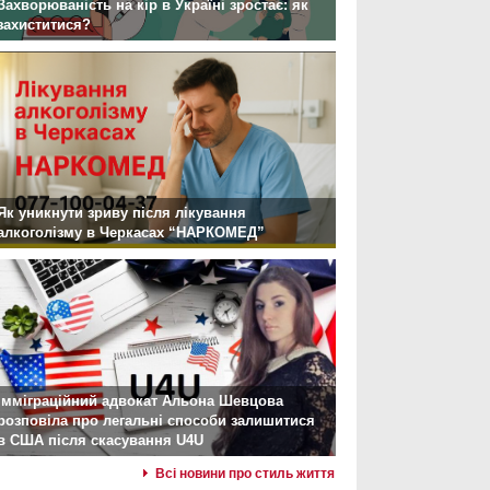
Захворюваність на кір в Україні зростає: як
захиститися?
Як уникнути зриву після лікування
алкоголізму в Черкасах “НАРКОМЕД”
Імміграційний адвокат Альона Шевцова
розповіла про легальні способи залишитися
в США після скасування U4U
Всі новини про стиль життя