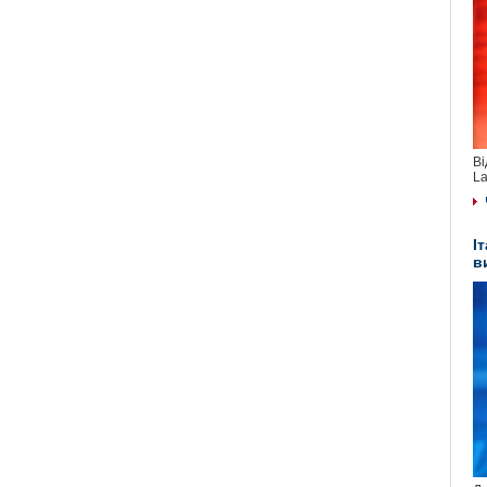
Ві
La
І
в