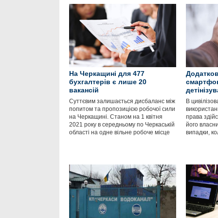
На Черкащині для 477
Додатков
бухгалтерів є лише 20
смартфо
вакансій
детінізу
Суттєвим залишається дисбаланс між
В цивілізов
попитом та пропозицією робочої сили
використан
на Черкащині. Станом на 1 квітня
права здійс
2021 року в середньому по Черкаській
його власни
області на одне вільне робоче місце
випадки, к