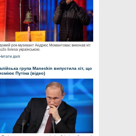
домий рок-музикант Андрюс Момантовас виконав хіт
užo šviesa українською.
Читати далі
талійська група Maneskin випустила хіт, що
исміює Путіна (відео)