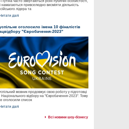
 Путіна часто звертаються різні публічні особистості,
і намагаються привселюдно висміяти діяльність
сійського лідера та
Читати далі
успільне оголосило імена 10 фіналістів
ацвідбору "Євробачення-2023"
спільний мовник продовжує свою роботу у підготовці
 Національного відбору на "Євробачення-2023". Тому
е оголосили список
Читати далі
Всі новини шоу-бізнесу