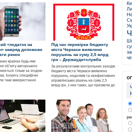
Ке
Ли
Не
См
Ук
Ч
Ш
ий «податок на
Під час перевірки бюджету
су
н» навряд допоможе
міста Черкаси виявлено
за
вати ринок
порушень на суму 2,5 млрд
че
грн – Держаудитслужба
аних країнах будь-яке
ня об’єкту авторського
За результатами контрольних заходів
нюється тільки за згодою
бюджету міста Черкаси виявлено
ка. Існують специфічні
порушень, недоліків та неефективних
О
оли таке використання
управлінських рішень на суму 2,5
млрд грн, з них таких, що призвели до
ре