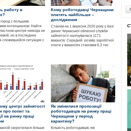
ть работу в
Кому роботодавці Черкащини
ах?
платять найбільше –
дослідження
 город с большим
С
ким потенциалом. Найти
Станом на 1 вересня 2020 року у базі
бластном центре никогда не
даних Черкаської обласної служби
емой, но в последнее
зайнятості налічувалася 1171
за сложившейся ситуации с
вакансія. Середній розмір заробітної
плати у вакансіях становив 6,3 тис.
ому центрі зайнятості
Як змінилися пропозиції
и про попит та
роботодавців на ринку праці
ї на ринку праці
Черкащини у період
ни
карантину?
акансій скоротилася більше
Кількість роботодавців, які