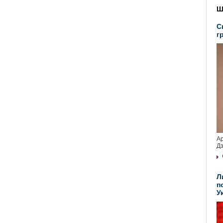
Ш
С
г
Ар
Дз
Л
п
У