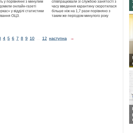
ть у порівнянні з минулим
співпрацювали зі службою занятості з
ідомили онлайн-газеті
часу введення карантину скоротилася
кас» у відділі статистики
більше ніж на 1,7 рази порівняно з
ування ОЦЗ.
таким же періодом минулого року
3
4
5
6
7
8
9
10
...
12
наступна
→