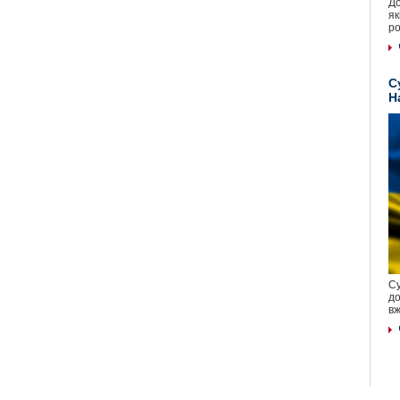
До
як
ро
С
Н
Су
до
вж