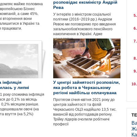
розповідає ексміністр Андрій
ідомляє майже половина
Рева
вропейською Бізнес
компаній, а саме 45%.
У інтерв'ю з міністром соціальної
зі вторгнення вони
політики (2016−2019 рр.) Андрієм
алишитися в Україні та
Ревою ми поговоримо про введення
 працювати.
загальнообов'язкового пенсійного
накопичення в Україні. Адже
нещодавно
 інфляція
У центрі зайнятості розповіли,
илась у липні
яка робота в Черкаському
регіоні найбільш оплачувана
21 року споживча інфляція
ася до 0,1% за місяць
Протягом січня-квітня 2021 року до
з 0,2% місяцем раніше.
центрів зайнятості та філій
здешевшали овочі (на
Черкаського ОЦЗ надійшло 13,5 тис.
 та взуття (на 5,2%)
вакансій від роботодавців регіону.
Т
Трійку лідерів очолили робітничі
Ва
професії
Ж
Ка