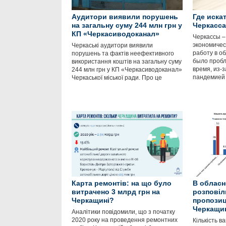
Аудитори виявили порушень
Где иска
на загальну суму 244 млн грн у
Черкасс
КП «Черкасиводоканал»
Черкассы –
экономичес
Черкаські аудитори виявили
работу в о
порушень та фактів неефективного
было пробл
використання коштів на загальну суму
время, из-
244 млн грн у КП «Черкасиводоканал»
пандемией
Черкаської міської ради. Про це
Карта ремонтів: на що було
В обласн
витрачено 3 млрд грн на
розповіл
Черкащині?
пропозиці
Черкащи
Аналітики повідомили, що з початку
2020 року на проведення ремонтних
Кількість в