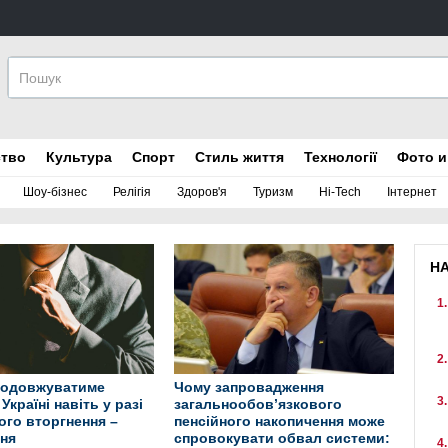
ство
Культура
Спорт
Стиль життя
Технології
Фото и
Шоу-бізнес
Релігія
Здоров'я
Туризм
Hi-Tech
Інтернет
Н
родовжуватиме
Чому запровадження
Україні навіть у разі
загальнообов’язкового
ого вторгнення –
пенсійного накопичення може
ня
спровокувати обвал системи: