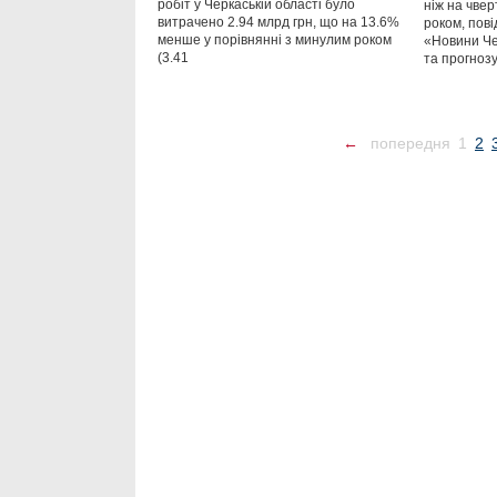
робіт у Черкаській області було
ніж на чвер
витрачено 2.94 млрд грн, що на 13.6%
роком, пов
менше у порівнянні з минулим роком
«Новини Чер
(3.41
та прогноз
←
попередня
1
2