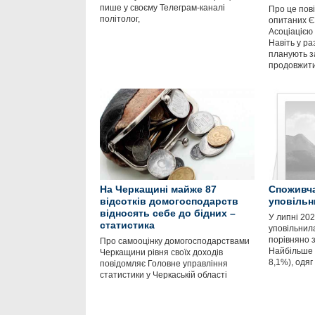
пише у своєму Телеграм-каналі
Про це пов
політолог,
опитаних Є
Асоціацією 
Навіть у ра
планують з
продовжити
На Черкащині майже 87
Споживча
відсотків домогосподарств
уповільн
відносять себе до бідних –
У липні 20
статистика
уповільнил
порівняно 
Про самооцінку домогосподарствами
Найбільше 
Черкащини рівня своїх доходів
8,1%), одяг
повідомляє Головне управління
статистики у Черкаській області