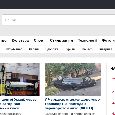
ство
Культура
Спорт
Стиль життя
Технології
Фото и
Шоу-бізнес
Релігія
Здоров'я
Туризм
Hi-Tech
Інтернет
Н
 центрі Умані: через
У Черкасах сталася дорожньо-
р загорівся
транспортна пригода з
ьний кіоск
переворотом авто (ФОТО)
алася пожежа у
Сьогодні вранці, 10 липня, близько