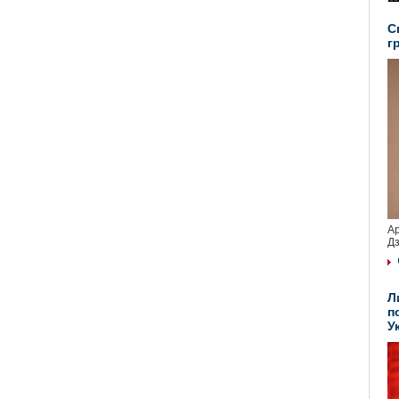
С
г
Ар
Дз
Л
п
У