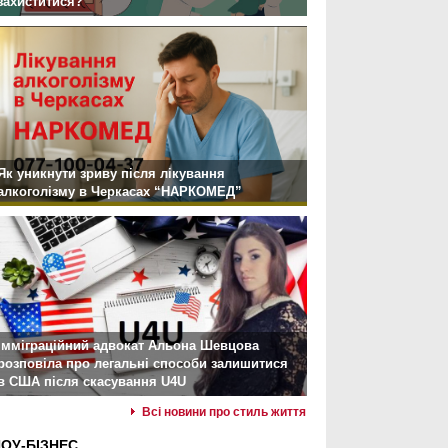
захиститися?
Як уникнути зриву після лікування
алкоголізму в Черкасах “НАРКОМЕД”
Імміграційний адвокат Альона Шевцова
розповіла про легальні способи залишитися
в США після скасування U4U
Всі новини про стиль життя
ОУ-БІЗНЕС