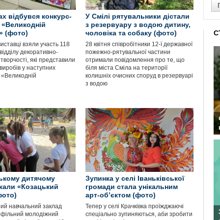
ах відбувся конкурс-
У Смілі рятувальники дістали
 «Великодній
з резервуару з водою дитину,
» (фото)
чоловіка та собаку (фото)
С
виставці взяли участь 118
28 квітня співробітники 12-ї державної
відділу декоративно-
пожежно-рятувальної частини
творчості, які представили
отримали повідомлення про те, що
виробів у наступних
біля міста Сміла на території
: «Великодній
колишніх очисних споруд в резервуарі
з водою
ькому дитячому
Зупинка у селі Іваньківської
кали «Козацький
громади стала унікальним
фото)
арт-об’єктом (фото)
ий навчальний заклад
Тепер у селі Крачківка проїжджаючі
офільний молодіжний
спеціально зупиняються, аби зробити