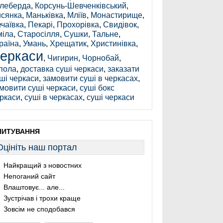
леберда
,
Корсунь-Шевченківський
,
сянка
,
Маньківка
,
Мліїв
,
Монастирище
,
чаївка
,
Пекарі
,
Прохорівка
,
Свидівок
,
іла
,
Старосілля
,
Сушки
,
Тальне
,
раїна
,
Умань
,
Хрещатик
,
Христинівка
,
еркаси
,
Чигирин
,
Чорнобай
,
пола
,
доставка суші черкаси
,
заказати
ші черкаси
,
замовити суші в черкасах
,
мовити суші черкаси
,
суші бокс
ркаси
,
суші в черкасах
,
суші черкаси
ПИТУВАННЯ
Оцініть наш портал
Найкращий з новостних
Непоганий сайт
Влаштовує... але...
Зустрічав і трохи краще
Зовсім не сподобався