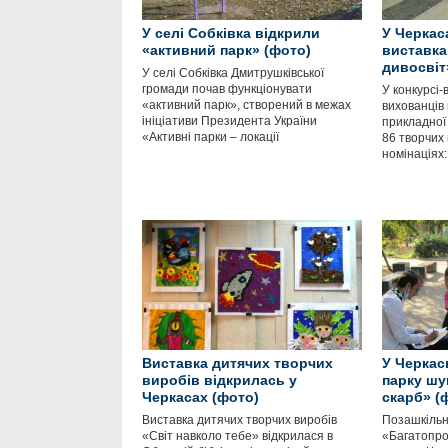
У селі Собківка відкрили
У Черкас
«активний парк» (фото)
виставка
дивосвіт
У селі Собківка Дмитрушківської
громади почав функціонувати
У конкурсі-
«активний парк», створений в межах
вихованців 
ініціативи Президента України
прикладної 
«Активні парки – локації
86 творчих 
номінаціях
Виставка дитячих творчих
У Черкас
виробів відкрилась у
парку шу
Черкасах (фото)
скарб» (
Виставка дитячих творчих виробів
Позашкільн
«Світ навколо тебе» відкрилася в
«Багатопр