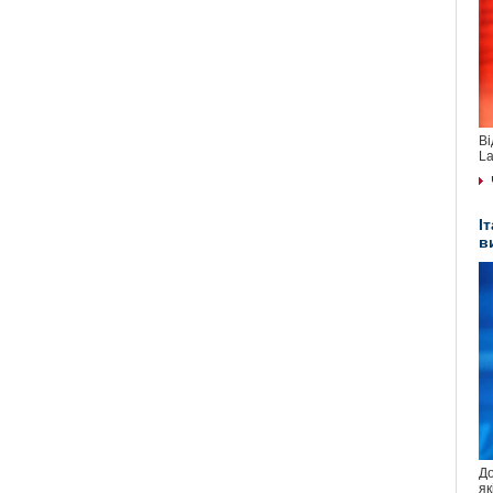
Ві
La
І
в
До
як