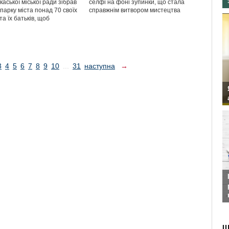
аської міської ради зібрав
селфі на фоні зупинки, що стала
парку міста понад 70 своїх
справжнім витвором мистецтва
та їх батьків, щоб
3
4
5
6
7
8
9
10
...
31
наступна
→
Ш