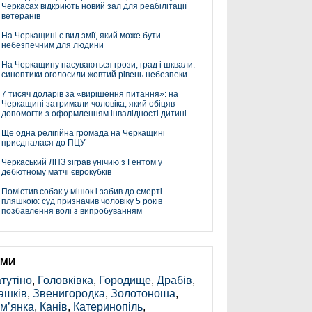
Черкасах відкриють новий зал для реабілітації
ветеранів
На Черкащині є вид змії, який може бути
небезпечним для людини
На Черкащину насуваються грози, град і шквали:
синоптики оголосили жовтий рівень небезпеки
7 тисяч доларів за «вирішення питання»: на
Черкащині затримали чоловіка, який обіцяв
допомогти з оформленням інвалідності дитині
Ще одна релігійна громада на Черкащині
приєдналася до ПЦУ
Черкаський ЛНЗ зіграв унічию з Гентом у
дебютному матчі єврокубків
Помістив собак у мішок і забив до смерті
пляшкою: суд призначив чоловіку 5 років
позбавлення волі з випробуванням
ЕМИ
тутіно
,
Головківка
,
Городище
,
Драбів
,
ашків
,
Звенигородка
,
Золотоноша
,
м’янка
,
Канів
,
Катеринопіль
,