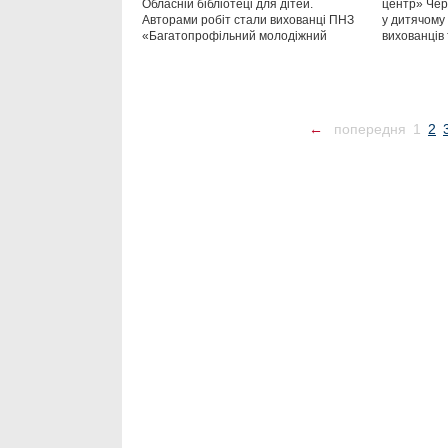
Обласній бібліотеці для дітей.
центр» Черк
Авторами робіт стали вихованці ПНЗ
у дитячому 
«Багатопрофільний молодіжний
вихованців 
←
попередня
1
2