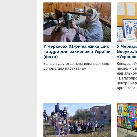
У Черкасах 91-річна жінка шиє
У Черкас
ковдри для захисників України
Всеукраї
(фото)
«Українс
За часів Другої світової вона підлітком
Конкурс «Ук
допомагала партизанам
провели у 
навчальном
«Багатопр
центр» Черк
організова