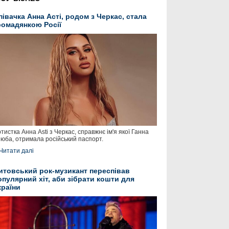
півачка Анна Асті, родом з Черкас, стала
ромадянкою Росії
тистка Анна Asti з Черкас, справжнє ім'я якої Ганна
юба, отримала російський паспорт.
Читати далі
итовський рок-музикант переспівав
опулярний хіт, аби зібрати кошти для
країни