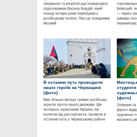
лікування та реабілітації повернувся
торговельно
підполковник Василь Бердій, який
Київській. 
понад чотири роки перебував у
— через за
російському полоні. Про це повідомив
швидко охоп
міський
перекинувс
В останню путь проводили
Мистецьк
нашіх героїв на Черкащині
студенти
(фото)
художньо
(фото)
Вже більше місяця триває російська
агресія проти нашої держави. Ще
Олівцем та
чотирьох захисників України, які
фронт відк
полягли від рук окупанта, провели в
художньо-т
останню путь у Черкаському районі
малюють вій