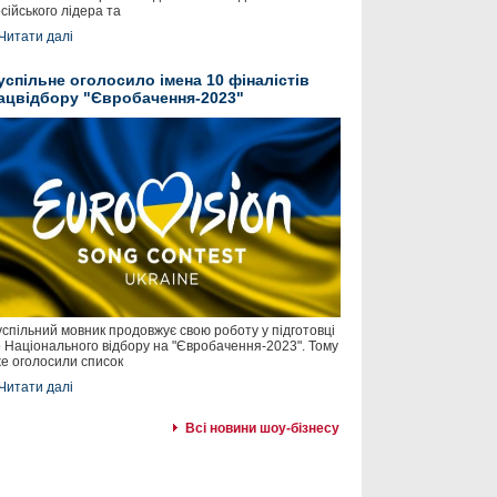
сійського лідера та
Читати далі
успільне оголосило імена 10 фіналістів
ацвідбору "Євробачення-2023"
спільний мовник продовжує свою роботу у підготовці
 Національного відбору на "Євробачення-2023". Тому
е оголосили список
Читати далі
Всі новини шоу-бізнесу