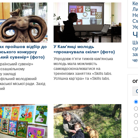
Ке
Ли
Не
См
Ук
Ч
Ш
ах пройшов відбір до
У Кам’янці молодь
су
нського конкурсу
«прокачувала скіли» (фото)
за
ький сувенір» (фото)
Упродовж пʼяти тижнів кам’янська
че
молодь мала можливість
раїнський сувенір»
самовдосконалюватися на
позашкільному
тренінгових заняттях «Skills labs.
у закладі
Успішна кар’єра» та «Skills labs.
офільний молодіжний
О
аської міської ради. Захід
ний