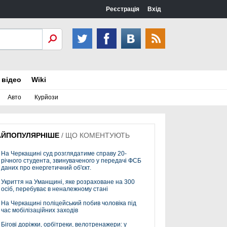
Реєстрація
Вхід
 відео
Wiki
Авто
Курйози
АЙПОПУЛЯРНІШЕ
/
ЩО КОМЕНТУЮТЬ
На Черкащині суд розглядатиме справу 20-
річного студента, звинуваченого у передачі ФСБ
даних про енергетичний об'єкт.
Укриття на Уманщині, яке розраховане на 300
осіб, перебуває в неналежному стані
На Черкащині поліцейський побив чоловіка під
час мобілізаційних заходів
Бігові доріжки, орбітреки, велотренажери: у