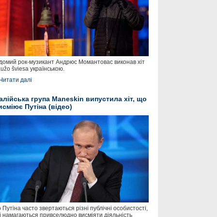
домий рок-музикант Андрюс Момантовас виконав хіт
užo šviesa українською.
Читати далі
талійська група Maneskin випустила хіт, що
исміює Путіна (відео)
 Путіна часто звертаються різні публічні особистості,
і намагаються привселюдно висміяти діяльність