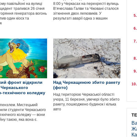
му павільйоні на вулиці
8:00 у Черкасах на перехресті вулиць
Інцидент трапився 26 січня
В’ячеслава Галви та Чіковані сталося
горяння генератора вогонь
зіткнення двох легковиків. У
ив один кіоск та
результаті аварії одна з машин
я
ий фронт відкрили
Над Черкащиною збито ракету
 Черкаського
(фото)
-технічного коледжу
Над територією Черкаської області
учора, 11 березня, увечері було збито
ракету, пошкоджено будинок і кілька
 пензлем. Мистецький
авто
рили студенти Черкаського
ехнічного коледжу — вони
Т
ну такою, яка вона є.
Ва
Ж
Ка