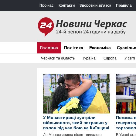
Про нас
Контакти
Зворотній зв'язок
Правила
Головна
Політика
Економіка
Суспіль
Черкаси та область
Україна
Європа
У світі
У Монастирищі зустріли
Пожежа в
військового, який потрапив у
генерато
полон під час бою на Київщині
торговел
До Монастирища після тривалого
В Умані ст