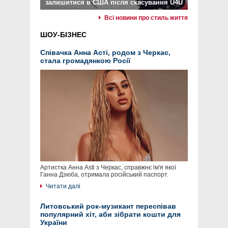
залишитися в США після скасування U4U
Всі новини про стиль життя
ШОУ-БІЗНЕС
Співачка Анна Асті, родом з Черкас,
стала громадянкою Росії
Артистка Анна Asti з Черкас, справжнє ім'я якої
Ганна Дзюба, отримала російський паспорт.
Читати далі
Литовський рок-музикант переспівав
популярний хіт, аби зібрати кошти для
України