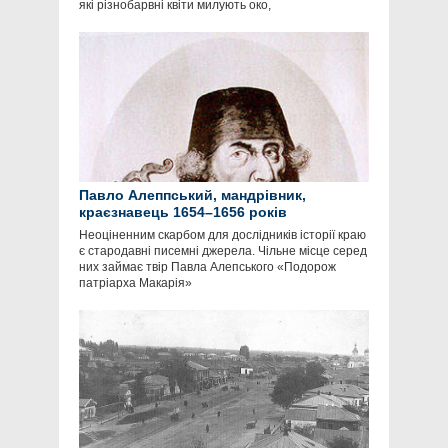
які різнобарвні квіти милують око,
Павло Алеппський, мандрівник,
краєзнавець 1654–1656 років
Неоціненним скарбом для дослідників історії краю
є стародавні писемні джерела. Чільне місце серед
них займає твір Павла Алепського «Подорож
патріарха Макарія»