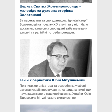
Церква Святих Жон-мироносиць –
маловідома духовна сторінка
Золотоноші
За переказами та спогадами дослідників історії
Золотоноші на початку ХІХ століття у місті було
достатньо культових споруд, які забезпечували
духовні та релігійні потреби громадян.
Геній кібернетики Юрій Мітулінський
По книгах організатора та розробника у сфері
автоматизації проектування, кандидата технічних
наук, заслуженого машинобудівника України Юрія
Тарасовича Мітулінського вивчилося не