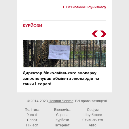
Всі новини шоу-бізнесу
КУРЙОЗИ
Директор Миколаївського зоопарку
Перс
запропонував обміняти леопардів на
30 ро
танки Leopard
арте
© 2014-2023
Новини Черкас
. Всі права захищені.
Політика
Економіка
Соціум
У світі
Європа
Шоу-бізнес
Спорт
Курйози
Стиль життя
Hi-Tech
Інтернет
Авто