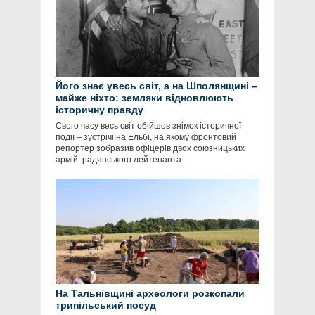
Його знає увесь світ, а на Шполянщині –
майже ніхто: земляки відновлюють
історичну правду
Свого часу весь світ обійшов знімок історичної
події – зустрічі на Ельбі, на якому фронтовий
репортер зобразив офіцерів двох союзницьких
армій: радянського лейтенанта
На Тальнівщині археологи розкопали
трипільський посуд