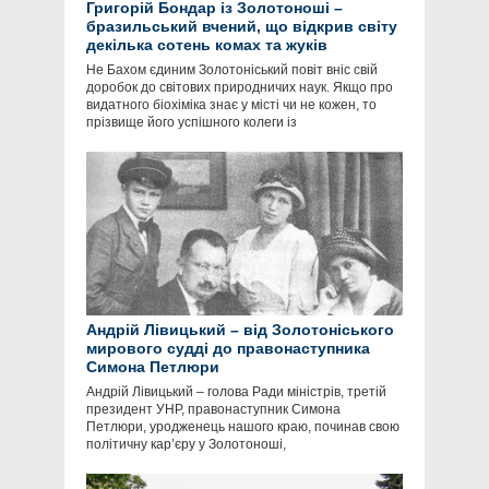
Григорій Бондар із Золотоноші –
бразильський вчений, що відкрив світу
декілька сотень комах та жуків
Не Бахом єдиним Золотоніський повіт вніс свій
доробок до світових природничих наук. Якщо про
видатного біохіміка знає у місті чи не кожен, то
прізвище його успішного колеги із
Андрій Лівицький – від Золотоніського
мирового судді до правонаступника
Симона Петлюри
Андрій Лівицький – голова Ради міністрів, третій
президент УНР, правонаступник Симона
Петлюри, уродженець нашого краю, починав свою
політичну кар’єру у Золотоноші,