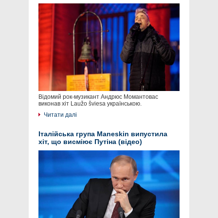
Відомий рок-музикант Андрюс Момантовас
виконав хіт Laužo šviesa українською.
Читати далі
Італійська група Maneskin випустила
хіт, що висміює Путіна (відео)