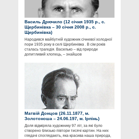
Василь Дрючило (12 січня 1935 р., с.
Щербинівка – 30 січня 2008 р., с.
Щербинівка)
Народився майбутній художник січневої холодної
пори 1935 року в селі Щербинівка . В сім років
сталась трагедія. Василько – від природи
допитливий хлопець, – знайшов
Матвій Донцов (26.11.1877, м.
Золотоноша – 24.06.197, м. Ірпінь)
Доля відміряла художнику 97 літ, за які було
створено близько півтори тисячі картин. На них
глядачі споглядають, яка красива наша природа,