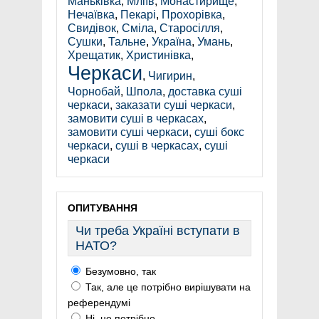
Маньківка
,
Мліїв
,
Монастирище
,
Нечаївка
,
Пекарі
,
Прохорівка
,
Свидівок
,
Сміла
,
Старосілля
,
Сушки
,
Тальне
,
Україна
,
Умань
,
Хрещатик
,
Христинівка
,
Черкаси
,
Чигирин
,
Чорнобай
,
Шпола
,
доставка суші
черкаси
,
заказати суші черкаси
,
замовити суші в черкасах
,
замовити суші черкаси
,
суші бокс
черкаси
,
суші в черкасах
,
суші
черкаси
ОПИТУВАННЯ
Чи треба Україні вступати в
НАТО?
Безумовно, так
Так, але це потрібно вирішувати на
референдумі
Ні, не потрібно