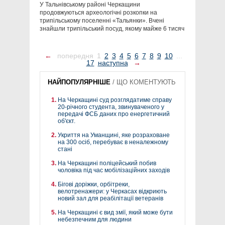
У Тальнівському районі Черкащини
продовжуються археологічні розкопки на
трипільському поселенні «Тальянки». Вчені
знайшли трипільський посуд, якому майже 6 тисяч
←
попередня
1
2
3
4
5
6
7
8
9
10
...
17
наступна
→
НАЙПОПУЛЯРНІШЕ
/
ЩО КОМЕНТУЮТЬ
На Черкащині суд розглядатиме справу
20-річного студента, звинуваченого у
передачі ФСБ даних про енергетичний
об'єкт.
Укриття на Уманщині, яке розраховане
на 300 осіб, перебуває в неналежному
стані
На Черкащині поліцейський побив
чоловіка під час мобілізаційних заходів
Бігові доріжки, орбітреки,
велотренажери: у Черкасах відкриють
новий зал для реабілітації ветеранів
На Черкащині є вид змії, який може бути
небезпечним для людини