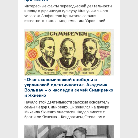
Интересные факты переводческой деятельности
и вклад в украинскую культуру. Имя уникального
человека Агафангела Крымского сегодня
известно, к сожалению, немногим. Украинский
«Очаг экономической свободы и
украинской идентичности». Академик
Вольвач – о наследии семей Симиренко
и Яхненко
Начало этой деятельности заложил основатель
семьи Федор Симиренко. Он женился на дочери
Михаила Яхненко Анастасии. Федор вместе с
братьями Яхненко – Кондратием, Степаном и