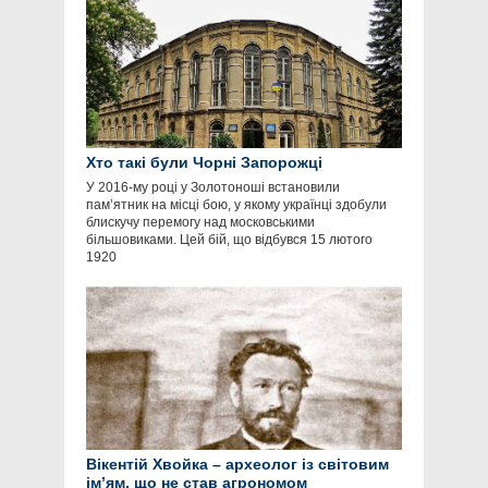
Хто такі були Чорні Запорожці
У 2016-му році у Золотоноші встановили
пам’ятник на місці бою, у якому українці здобули
блискучу перемогу над московськими
більшовиками. Цей бій, що відбувся 15 лютого
1920
Вікентій Хвойка – археолог із світовим
ім’ям, що не став агрономом