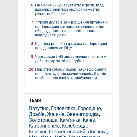
На Черкащину насуваються грози, град і
шквали: синоптики оголосили жовтий
рівень небезпеки
7 тисяч доларів за «вирішення питання»:
на Черкащині затримали чоловіка, який
обіцяв допомогти з оформленням
інвалідності дитині
Ще одна релігійна громада на Черкащині
приєдналася до ПЦУ
Черкаський ЛНЗ зіграв унічию з Гентом у
дебютному матчі єврокубків
Помістив собак у мішок і забив до смерті
пляшкою: суд призначив чоловіку 5 років
позбавлення волі з випробуванням
ТЕМИ
Ватутіно
,
Головківка
,
Городище
,
Драбів
,
Жашків
,
Звенигородка
,
Золотоноша
,
Кам’янка
,
Канів
,
Катеринопіль
,
Келеберда
,
Корсунь-Шевченківський
,
Лисянка
,