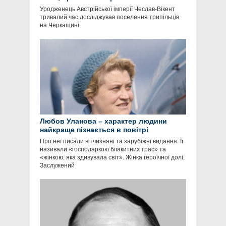
Уродженець Австрійської імперії Чеслав-Вікент
тривалий час досліджував поселення трипільців
на Черкащині.
Любов Уланова – характер людини
найкраще пізнається в повітрі
Про неї писали вітчизняні та зарубіжні видання. Її
називали «господаркою блакитних трас» та
«жінкою, яка здивувала світ». Жінка героїчної долі,
Заслужений