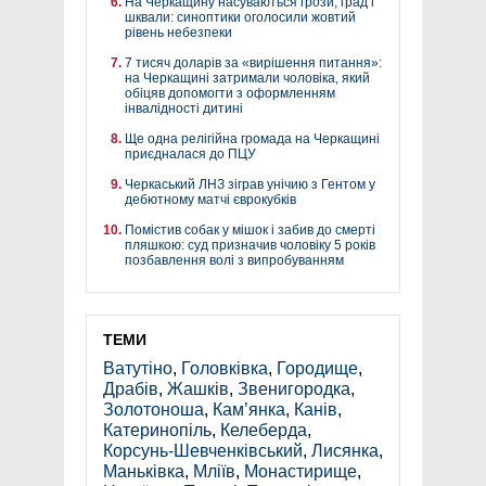
На Черкащину насуваються грози, град і
шквали: синоптики оголосили жовтий
рівень небезпеки
7 тисяч доларів за «вирішення питання»:
на Черкащині затримали чоловіка, який
обіцяв допомогти з оформленням
інвалідності дитині
Ще одна релігійна громада на Черкащині
приєдналася до ПЦУ
Черкаський ЛНЗ зіграв унічию з Гентом у
дебютному матчі єврокубків
Помістив собак у мішок і забив до смерті
пляшкою: суд призначив чоловіку 5 років
позбавлення волі з випробуванням
ТЕМИ
Ватутіно
,
Головківка
,
Городище
,
Драбів
,
Жашків
,
Звенигородка
,
Золотоноша
,
Кам’янка
,
Канів
,
Катеринопіль
,
Келеберда
,
Корсунь-Шевченківський
,
Лисянка
,
Маньківка
,
Мліїв
,
Монастирище
,