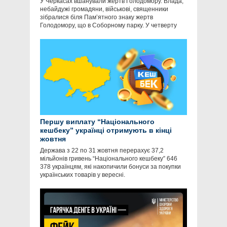
У Черкасах вшанували жертв Голодомору. Влада,
небайдужі громадяни, військові, священники
зібралися біля Пам’ятного знаку жертв
Голодомору, що в Соборному парку. У четверту
Першу виплату “Національного
кешбеку” українці отримують в кінці
жовтня
Держава з 22 по 31 жовтня перерахує 37,2
мільйонів гривень “Національного кешбеку” 646
378 українцям, які накопичили бонуси за покупки
українських товарів у вересні.