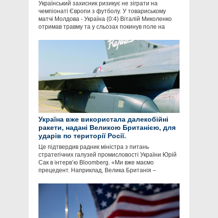
Український захисник ризикує не зіграти на
чемпіонаті Європи з футболу. У товариському
матчі Молдова - Україна (0:4) Віталій Миколенко
отримав травму та у сльозах покинув поле на
Україна вже використала далекобійні
ракети, надані Великою Британією, для
ударів по території Росії.
Це підтвердив радник міністра з питань
стратегічних галузей промисловості України Юрій
Сак в інтервʼю Bloomberg. «Ми вже маємо
прецедент. Наприклад, Велика Британія –