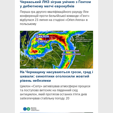
Черкаський ЛНЗ зіграв унічию з Гентом
у дебютному матчі єврокубків
Перша гра другого кваліфікаційного раунду Ліги
конференцій проти бельгійської команди «Гент»
відбулася 23 липня на стадіоні «Orlen Arena» в
польському
На Черкащину насуваються грози, град і
шквали: синоптики оголосили жовтий
рівень небезпеки
Циклон «Cerry» активізував атмосферні процеси
та поступово витісняє на південний схід
антициклон, який протягом останніх п'яти днів
забезпечував стабільну погоду. 20