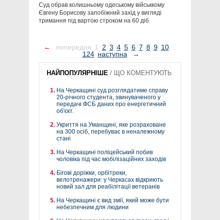
Суд обрав колишньому одеському військкому
Євгену Борисову запобіжний захід у вигляді
тримання під вартою строком на 60 діб.
←
попередня
1
2
3
4
5
6
7
8
9
10
...
124
наступна
→
НАЙПОПУЛЯРНІШЕ
/
ЩО КОМЕНТУЮТЬ
На Черкащині суд розглядатиме справу
20-річного студента, звинуваченого у
передачі ФСБ даних про енергетичний
об'єкт.
Укриття на Уманщині, яке розраховане
на 300 осіб, перебуває в неналежному
стані
На Черкащині поліцейський побив
чоловіка під час мобілізаційних заходів
Бігові доріжки, орбітреки,
велотренажери: у Черкасах відкриють
новий зал для реабілітації ветеранів
На Черкащині є вид змії, який може бути
небезпечним для людини