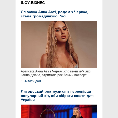
ШОУ-БІЗНЕС
Співачка Анна Асті, родом з Черкас,
стала громадянкою Росії
Артистка Анна Asti з Черкас, справжнє ім'я якої
Ганна Дзюба, отримала російський паспорт.
Читати далі
Литовський рок-музикант переспівав
популярний хіт, аби зібрати кошти для
України