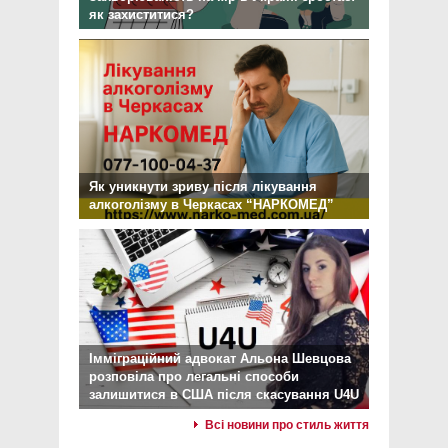
як захиститися?
Як уникнути зриву після лікування
алкоголізму в Черкасах “НАРКОМЕД”
Імміграційний адвокат Альона Шевцова
розповіла про легальні способи
залишитися в США після скасування U4U
Всі новини про стиль життя