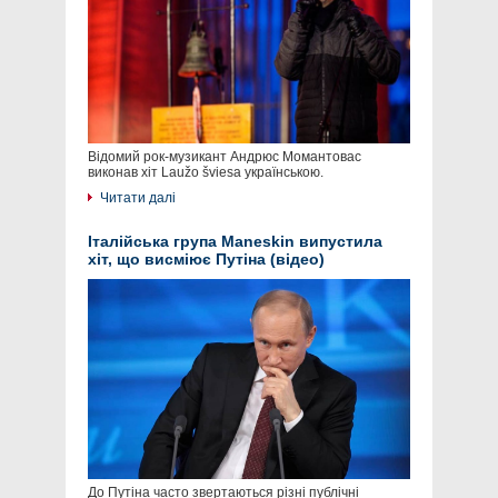
Відомий рок-музикант Андрюс Момантовас
виконав хіт Laužo šviesa українською.
Читати далі
Італійська група Maneskin випустила
хіт, що висміює Путіна (відео)
До Путіна часто звертаються різні публічні