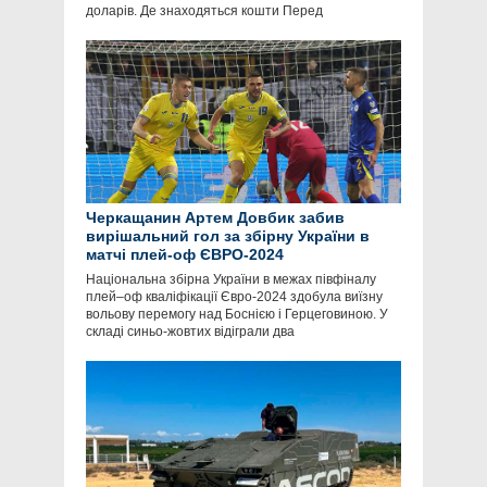
доларів. Де знаходяться кошти Перед
Черкащанин Артем Довбик забив
вирішальний гол за збірну України в
матчі плей-оф ЄВРО-2024
Національна збірна України в межах півфіналу
плей–оф кваліфікації Євро-2024 здобула виїзну
вольову перемогу над Боснією і Герцеговиною. У
складі синьо-жовтих відіграли два