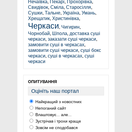
Нечаївка
,
Пекарі
,
Прохорівка
,
Свидівок
,
Сміла
,
Старосілля
,
Сушки
,
Тальне
,
Україна
,
Умань
,
Хрещатик
,
Христинівка
,
Черкаси
,
Чигирин
,
Чорнобай
,
Шпола
,
доставка суші
черкаси
,
заказати суші черкаси
,
замовити суші в черкасах
,
замовити суші черкаси
,
суші бокс
черкаси
,
суші в черкасах
,
суші
черкаси
ОПИТУВАННЯ
Оцініть наш портал
Найкращий з новостних
Непоганий сайт
Влаштовує... але...
Зустрічав і трохи краще
Зовсім не сподобався