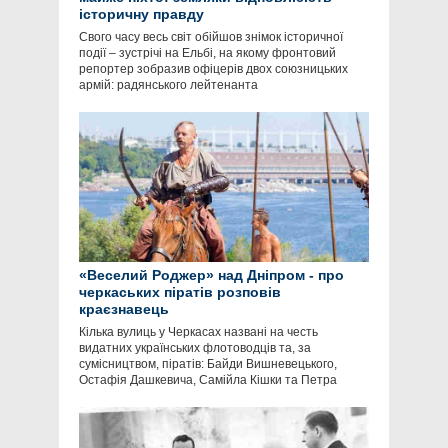
історичну правду
Свого часу весь світ обійшов знімок історичної
події – зустрічі на Ельбі, на якому фронтовий
репортер зобразив офіцерів двох союзницьких
армій: радянського лейтенанта
«Веселий Роджер» над Дніпром - про
черкаських піратів розповів
краєзнавець
Кілька вулиць у Черкасах названі на честь
видатних українських флотоводців та, за
сумісництвом, піратів: Байди Вишневецького,
Остафія Дашкевича, Самійла Кішки та Петра