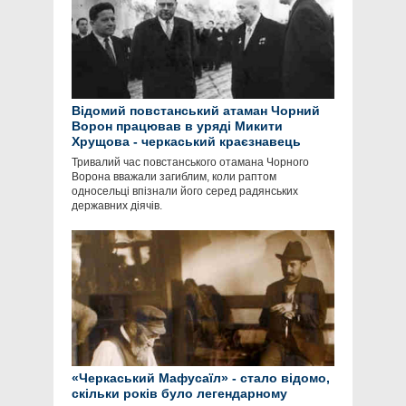
Відомий повстанський атаман Чорний
Ворон працював в уряді Микити
Хрущова - черкаський краєзнавець
Тривалий час повстанського отамана Чорного
Ворона вважали загиблим, коли раптом
односельці впізнали його серед радянських
державних діячів.
«Черкаський Мафусаїл» - стало відомо,
скільки років було легендарному