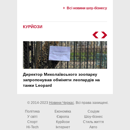
Всі новини шоу-бізнесу
КУРЙОЗИ
Директор Миколаївського зоопарку
Перс
запропонував обміняти леопардів на
30 ро
танки Leopard
арте
© 2014-2023
Новини Черкас
. Всі права захищені.
Політика
Економіка
Соціум
У світі
Європа
Шоу-бізнес
Спорт
Курйози
Стиль життя
Hi-Tech
Інтернет
Авто