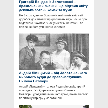
Григорій Бондар із Золотоноші –
бразильський вчений, що відкрив світу
декілька сотень комах та жуків
Не Бахом єдиним Золотоніський повіт вніс свій
доробок до світових природничих наук. Якщо про
видатного біохіміка знає у місті чи не кожен, то
прізвище його успішного колеги із
Андрій Лівицький – від Золотоніського
мирового судді до правонаступника
Симона Петлюри
Андрій Лівицький – голова Ради міністрів, третій
президент УНР, правонаступник Симона
Петлюри, уродженець нашого краю, починав свою
політичну кар’єру у Золотоноші,