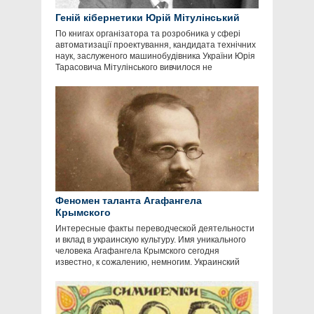
Геній кібернетики Юрій Мітулінський
По книгах організатора та розробника у сфері
автоматизації проектування, кандидата технічних
наук, заслуженого машинобудівника України Юрія
Тарасовича Мітулінського вивчилося не
Феномен таланта Агафангела
Крымского
Интересные факты переводческой деятельности
и вклад в украинскую культуру. Имя уникального
человека Агафангела Крымского сегодня
известно, к сожалению, немногим. Украинский