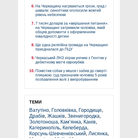
На Черкащину насуваються грози, град і
шквали: синоптики оголосили жовтий
рівень небезпеки
7 тисяч доларів за «вирішення питання»:
на Черкащині затримали чоловіка, який
обіцяв допомогти з оформленням
інвалідності дитині
Ще одна релігійна громада на Черкащині
приєдналася до ПЦУ
Черкаський ЛНЗ зіграв унічию з Гентом у
дебютному матчі єврокубків
Помістив собак у мішок і забив до смерті
пляшкою: суд призначив чоловіку 5 років
позбавлення волі з випробуванням
ТЕМИ
Ватутіно
,
Головківка
,
Городище
,
Драбів
,
Жашків
,
Звенигородка
,
Золотоноша
,
Кам’янка
,
Канів
,
Катеринопіль
,
Келеберда
,
Корсунь-Шевченківський
,
Лисянка
,