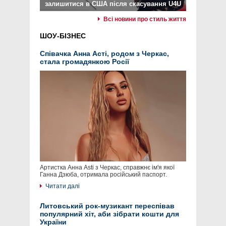
залишитися в США після скасування U4U
Всі новини про стиль життя
ШОУ-БІЗНЕС
Співачка Анна Асті, родом з Черкас,
стала громадянкою Росії
Артистка Анна Asti з Черкас, справжнє ім'я якої
Ганна Дзюба, отримала російський паспорт.
Читати далі
Литовський рок-музикант переспівав
популярний хіт, аби зібрати кошти для
України