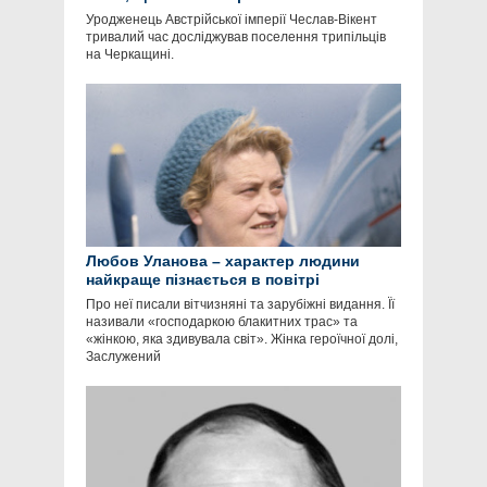
Уродженець Австрійської імперії Чеслав-Вікент
тривалий час досліджував поселення трипільців
на Черкащині.
Любов Уланова – характер людини
найкраще пізнається в повітрі
Про неї писали вітчизняні та зарубіжні видання. Її
називали «господаркою блакитних трас» та
«жінкою, яка здивувала світ». Жінка героїчної долі,
Заслужений