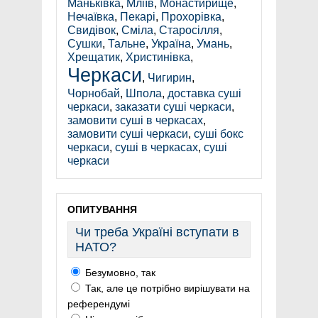
Маньківка
,
Мліїв
,
Монастирище
,
Нечаївка
,
Пекарі
,
Прохорівка
,
Свидівок
,
Сміла
,
Старосілля
,
Сушки
,
Тальне
,
Україна
,
Умань
,
Хрещатик
,
Христинівка
,
Черкаси
,
Чигирин
,
Чорнобай
,
Шпола
,
доставка суші
черкаси
,
заказати суші черкаси
,
замовити суші в черкасах
,
замовити суші черкаси
,
суші бокс
черкаси
,
суші в черкасах
,
суші
черкаси
ОПИТУВАННЯ
Чи треба Україні вступати в
НАТО?
Безумовно, так
Так, але це потрібно вирішувати на
референдумі