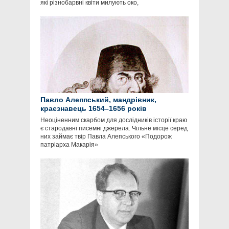
які різнобарвні квіти милують око,
Павло Алеппський, мандрівник,
краєзнавець 1654–1656 років
Неоціненним скарбом для дослідників історії краю
є стародавні писемні джерела. Чільне місце серед
них займає твір Павла Алепського «Подорож
патріарха Макарія»