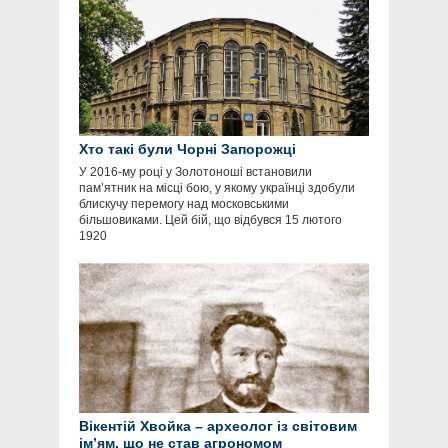
Хто такі були Чорні Запорожці
У 2016-му році у Золотоноші встановили
пам’ятник на місці бою, у якому українці здобули
блискучу перемогу над московськими
більшовиками. Цей бій, що відбувся 15 лютого
1920
Вікентій Хвойка – археолог із світовим
ім’ям, що не став агрономом