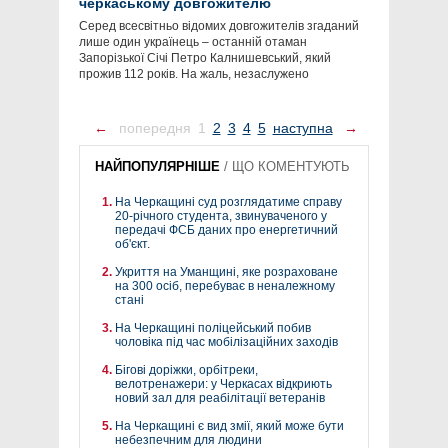
черкаському довгожителю
Серед всесвітньо відомих довгожителів згаданий
лише один українець – останній отаман
Запорізької Січі Петро Калнишевський, який
прожив 112 років. На жаль, незаслужено
←
попередня
1
2
3
4
5
наступна
→
НАЙПОПУЛЯРНІШЕ
/
ЩО КОМЕНТУЮТЬ
На Черкащині суд розглядатиме справу
20-річного студента, звинуваченого у
передачі ФСБ даних про енергетичний
об'єкт.
Укриття на Уманщині, яке розраховане
на 300 осіб, перебуває в неналежному
стані
На Черкащині поліцейський побив
чоловіка під час мобілізаційних заходів
Бігові доріжки, орбітреки,
велотренажери: у Черкасах відкриють
новий зал для реабілітації ветеранів
На Черкащині є вид змії, який може бути
небезпечним для людини