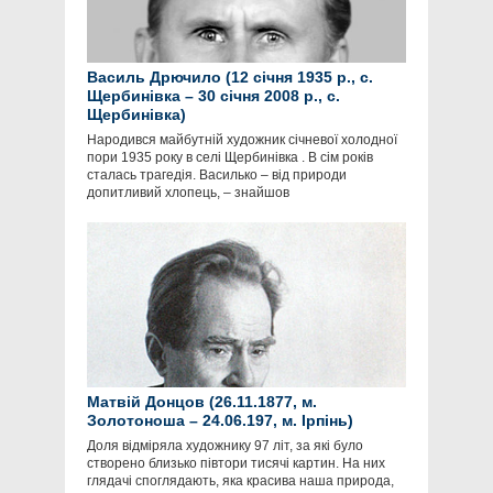
Василь Дрючило (12 січня 1935 р., с.
Щербинівка – 30 січня 2008 р., с.
Щербинівка)
Народився майбутній художник січневої холодної
пори 1935 року в селі Щербинівка . В сім років
сталась трагедія. Василько – від природи
допитливий хлопець, – знайшов
Матвій Донцов (26.11.1877, м.
Золотоноша – 24.06.197, м. Ірпінь)
Доля відміряла художнику 97 літ, за які було
створено близько півтори тисячі картин. На них
глядачі споглядають, яка красива наша природа,