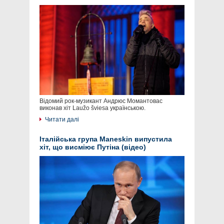
Відомий рок-музикант Андрюс Момантовас
виконав хіт Laužo šviesa українською.
Читати далі
Італійська група Maneskin випустила
хіт, що висміює Путіна (відео)