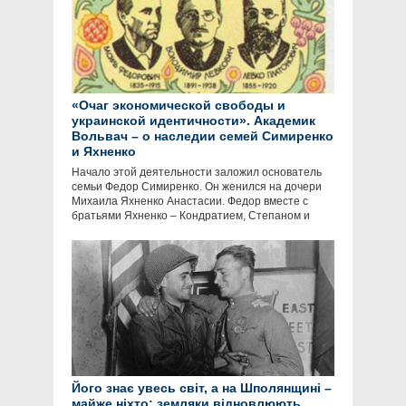
«Очаг экономической свободы и
украинской идентичности». Академик
Вольвач – о наследии семей Симиренко
и Яхненко
Начало этой деятельности заложил основатель
семьи Федор Симиренко. Он женился на дочери
Михаила Яхненко Анастасии. Федор вместе с
братьями Яхненко – Кондратием, Степаном и
Його знає увесь світ, а на Шполянщині –
майже ніхто: земляки відновлюють